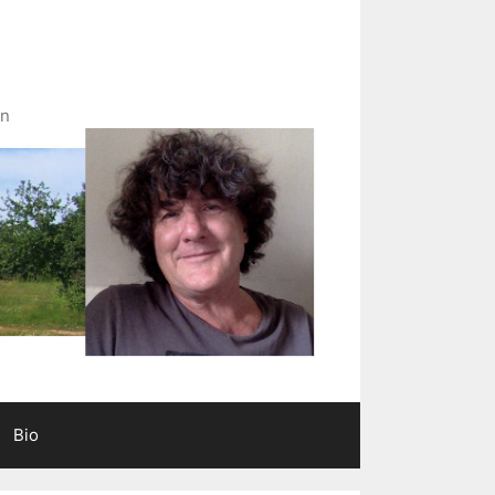
in
Bio