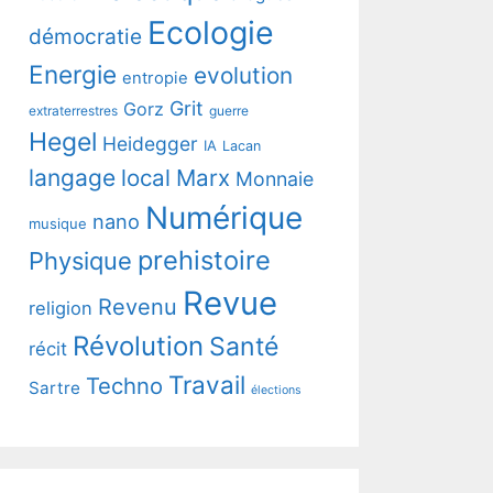
Ecologie
démocratie
Energie
evolution
entropie
Grit
Gorz
extraterrestres
guerre
Hegel
Heidegger
IA
Lacan
langage
local
Marx
Monnaie
Numérique
nano
musique
prehistoire
Physique
Revue
Revenu
religion
Révolution
Santé
récit
Travail
Techno
Sartre
élections