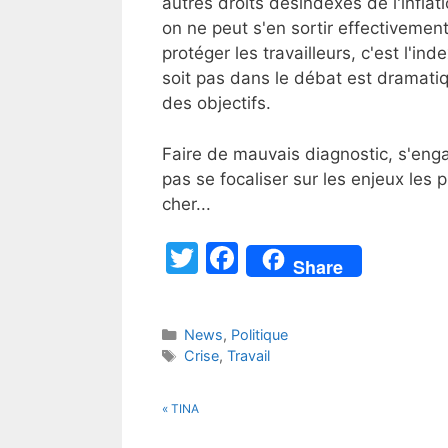
autres droits désindexés de l'inflat
on ne peut s'en sortir effectivement 
protéger les travailleurs, c'est l'i
soit pas dans le débat est dramatiq
des objectifs.
Faire de mauvais diagnostic, s'en
pas se focaliser sur les enjeux les 
cher...
T
F
Share
w
a
itt
c
Catégories
News
,
Politique
er
e
Étiquettes
Crise
,
Travail
b
o
« TINA