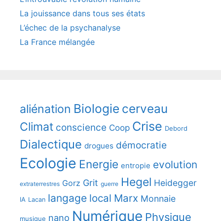
La jouissance dans tous ses états
L’échec de la psychanalyse
La France mélangée
Biologie
cerveau
aliénation
Crise
Climat
conscience
Coop
Debord
Dialectique
démocratie
drogues
Ecologie
Energie
evolution
entropie
Hegel
Grit
Heidegger
Gorz
extraterrestres
guerre
langage
local
Marx
Monnaie
IA
Lacan
Numérique
Physique
nano
musique