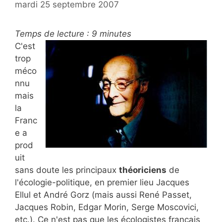
mardi 25 septembre 2007
Temps de lecture :
9
minutes
C'est
trop
méco
nnu
mais
la
Franc
e a
prod
uit
sans doute les principaux
théoriciens
de
l'écologie-politique, en premier lieu Jacques
Ellul et André Gorz (mais aussi René Passet,
Jacques Robin, Edgar Morin, Serge Moscovici,
etc.). Ce n'est pas que les écologistes français