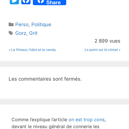
Share
w
a
itt
c
Catégories
Perso
er
,
e
Politique
Étiquettes
Gorz
,
Grit
b
2 899 vues
o
« Le frimeur, l’idiot et le vendu
Le point sur le climat »
o
k
Les commentaires sont fermés.
Comme l’explique l’article
on est trop cons
,
devant le niveau général de connerie les