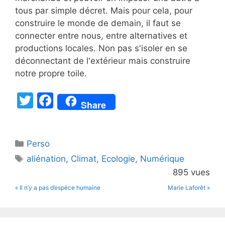
tous par simple décret. Mais pour cela, pour
construire le monde de demain, il faut se
connecter entre nous, entre alternatives et
productions locales. Non pas s'isoler en se
déconnectant de l'extérieur mais construire
notre propre toile.
T
F
Share
w
a
itt
c
Catégories
Perso
er
e
Étiquettes
aliénation
,
Climat
,
Ecologie
,
Numérique
b
895 vues
o
« Il n’y a pas d’espèce humaine
Marie Laforêt »
o
k