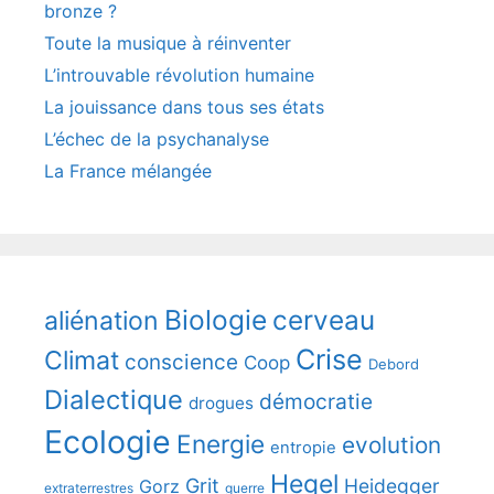
bronze ?
Toute la musique à réinventer
L’introuvable révolution humaine
La jouissance dans tous ses états
L’échec de la psychanalyse
La France mélangée
Biologie
cerveau
aliénation
Crise
Climat
conscience
Coop
Debord
Dialectique
démocratie
drogues
Ecologie
Energie
evolution
entropie
Hegel
Grit
Heidegger
Gorz
extraterrestres
guerre