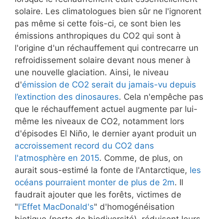
solaire. Les climatologues bien sûr ne l'ignorent
pas même si cette fois-ci, ce sont bien les
émissions anthropiques du CO2 qui sont à
l'origine d'un réchauffement qui contrecarre un
refroidissement solaire devant nous mener à
une nouvelle glaciation. Ainsi, le niveau
d'
émission de CO2 serait du jamais-vu depuis
l’extinction des dinosaures
. Cela n'empêche pas
que le réchauffement actuel augmente par lui-
même les niveaux de CO2, notamment lors
d'épisodes El Niño, le dernier ayant produit un
accroissement record du CO2 dans
l'atmosphère en 2015
. Comme, de plus, on
aurait sous-estimé la fonte de l'Antarctique,
les
océans pourraient monter de plus de 2m
. Il
faudrait ajouter que les forêts, victimes de
"
l'Effet MacDonald's
" d'homogénéisation
biotique (perte de biodiversité), réduisent leurs