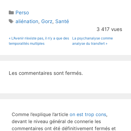
itt
c
Catégories
Perso
er
e
Étiquettes
aliénation
,
Gorz
,
Santé
b
3 417 vues
o
« L’Avenir n’existe pas, il n’y a que des
La psychanalyse comme
o
temporalités multiples
analyse du transfert »
k
Les commentaires sont fermés.
Comme l’explique l’article
on est trop cons
,
devant le niveau général de connerie les
commentaires ont été définitivement fermés et