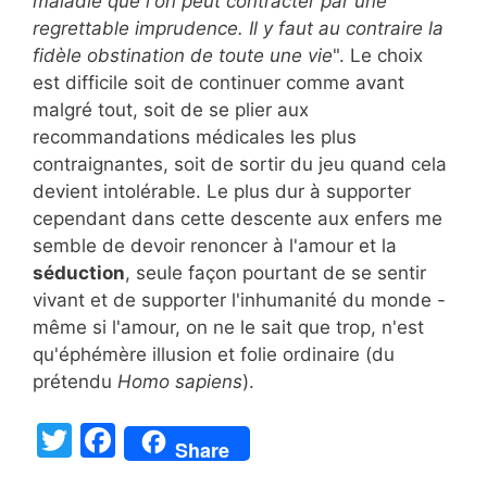
maladie que l'on peut contracter par une
regrettable imprudence. Il y faut au contraire la
fidèle obstination de toute une vie
". Le choix
est difficile soit de continuer comme avant
malgré tout, soit de se plier aux
recommandations médicales les plus
contraignantes, soit de sortir du jeu quand cela
devient intolérable. Le plus dur à supporter
cependant dans cette descente aux enfers me
semble de devoir renoncer à l'amour et la
séduction
, seule façon pourtant de se sentir
vivant et de supporter l'inhumanité du monde -
même si l'amour, on ne le sait que trop, n'est
qu'éphémère illusion et folie ordinaire (du
prétendu
Homo sapiens
).
T
F
Share
w
a