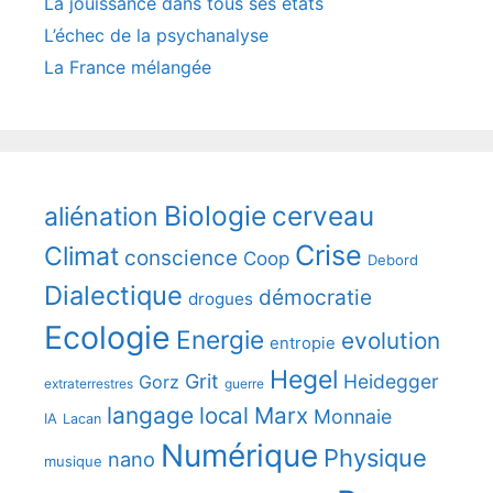
La jouissance dans tous ses états
L’échec de la psychanalyse
La France mélangée
Biologie
cerveau
aliénation
Crise
Climat
conscience
Coop
Debord
Dialectique
démocratie
drogues
Ecologie
Energie
evolution
entropie
Hegel
Grit
Heidegger
Gorz
extraterrestres
guerre
langage
local
Marx
Monnaie
IA
Lacan
Numérique
Physique
nano
musique