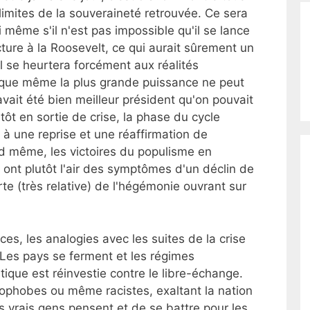
limites de la souveraineté retrouvée. Ce sera
même s'il n'est pas impossible qu'il se lance
ture à la Roosevelt, ce qui aurait sûrement un
 il se heurtera forcément aux réalités
que même la plus grande puissance ne peut
ait été bien meilleur président qu'on pouvait
utôt en sortie de crise, la phase du cycle
à une reprise et une réaffirmation de
d même, les victoires du populisme en
ont plutôt l'air des symptômes d'un déclin de
te (très relative) de l'hégémonie ouvrant sur
ces, les analogies avec les suites de la crise
 Les pays se ferment et les régimes
itique est réinvestie contre le libre-échange.
ophobes ou même racistes, exaltant la nation
es vrais gens pensent et de se battre pour les