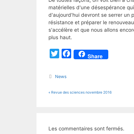
matérielles d'une désespérance qu
d'aujourd'hui devront se serrer un 
résistance et préparer le renouveau
s'accélère et que nous allons encor
plus haut.
T
F
Share
w
a
itt
c
Catégories
News
er
e
b
« Revue des sciences novembre 2016
o
o
k
Les commentaires sont fermés.