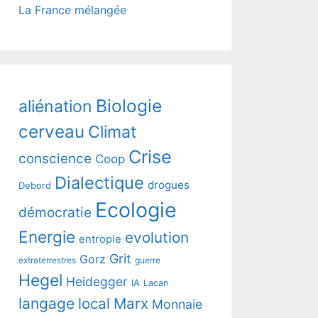
La France mélangée
Biologie
aliénation
cerveau
Climat
Crise
conscience
Coop
Dialectique
drogues
Debord
Ecologie
démocratie
Energie
evolution
entropie
Grit
Gorz
extraterrestres
guerre
Hegel
Heidegger
IA
Lacan
langage
local
Marx
Monnaie