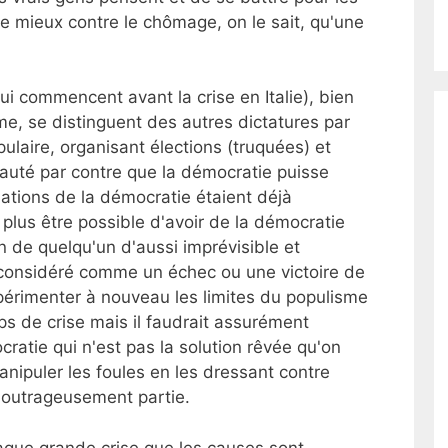
de mieux contre le chômage, on le sait, qu'une
qui commencent avant la crise en Italie), bien
me, se distinguent des autres dictatures par
laire, organisant élections (truquées) et
eauté par contre que la démocratie puisse
iations de la démocratie étaient déjà
t plus être possible d'avoir de la démocratie
n de quelqu'un d'aussi imprévisible et
considéré comme un échec ou une victoire de
xpérimenter à nouveau les limites du populisme
ps de crise mais il faudrait assurément
cratie qui n'est pas la solution rêvée qu'on
anipuler les foules en les dressant contre
t outrageusement partie.
haque grande crise que les causes sont