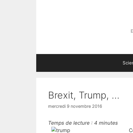
Aller
au
contenu
E
Scie
Brexit, Trump, …
mercredi 9 novembre 2016
Temps de lecture :
4
minutes
C