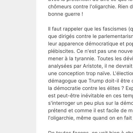
chômeurs contre l'oligarchie. Rien 
bonne guerre !
Il faut rappeler que les fascismes (
que dirigés contre le parlementaris
leur apparence démocratique et popu
plébiscites. Ce n'est pas une nouv
mener à la tyrannie. Toutes les dév
analysées par Aristote, il ne devrai
une conception trop naïve. L'électio
démagogue que Trump doit-il être 
la démocratie contre les élites ? E
est peut-être inévitable en ces tem
s'interroger un peu plus sur la démo
prétend et comme il est facile de m
l'oligarchie, même quand on en fai
De toutes façons, on voit bien à c