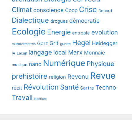
Crise
Climat
conscience
Coop
Debord
Dialectique
démocratie
drogues
Ecologie
Energie
evolution
entropie
Hegel
Grit
Heidegger
Gorz
extraterrestres
guerre
langage
local
Marx
Monnaie
IA
Lacan
Numérique
Physique
nano
musique
Revue
prehistoire
Revenu
religion
Révolution
Santé
Techno
récit
Sartre
Travail
élections