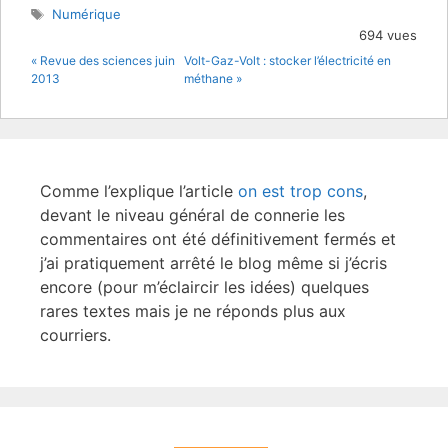
er
e
Étiquettes
Numérique
b
694 vues
« Revue des sciences juin
Volt-Gaz-Volt : stocker l’électricité en
o
2013
méthane »
o
k
Comme l’explique l’article
on est trop cons
,
devant le niveau général de connerie les
commentaires ont été définitivement fermés et
j’ai pratiquement arrêté le blog même si j’écris
encore (pour m’éclaircir les idées) quelques
rares textes mais je ne réponds plus aux
courriers.