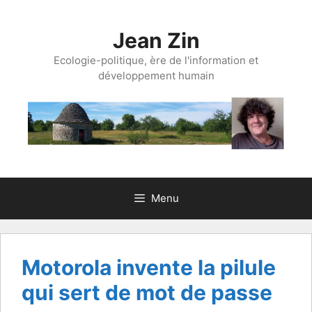
Aller
au
Jean Zin
contenu
Ecologie-politique, ère de l'information et
développement humain
Menu
Motorola invente la pilule
qui sert de mot de passe