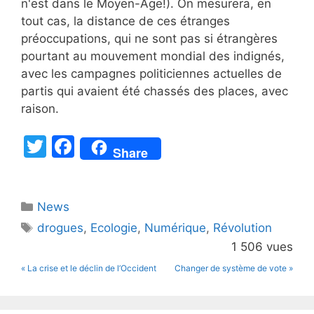
n'est dans le Moyen-Âge!). On mesurera, en
tout cas, la distance de ces étranges
préoccupations, qui ne sont pas si étrangères
pourtant au mouvement mondial des indignés,
avec les campagnes politiciennes actuelles de
partis qui avaient été chassés des places, avec
raison.
T
F
Share
w
a
itt
c
Catégories
News
er
e
Étiquettes
drogues
,
Ecologie
,
Numérique
,
Révolution
b
1 506 vues
o
« La crise et le déclin de l’Occident
Changer de système de vote »
o
k