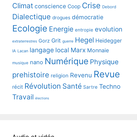
Crise
Climat
conscience
Coop
Debord
Dialectique
démocratie
drogues
Ecologie
Energie
evolution
entropie
Hegel
Grit
Heidegger
Gorz
extraterrestres
guerre
langage
local
Marx
Monnaie
IA
Lacan
Numérique
Physique
nano
musique
Revue
prehistoire
Revenu
religion
Révolution
Santé
Techno
récit
Sartre
Travail
élections
Audio et vidéo