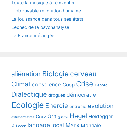
Toute la musique à réinventer
L’introuvable révolution humaine
La jouissance dans tous ses états
L’échec de la psychanalyse
La France mélangée
Biologie
cerveau
aliénation
Crise
Climat
conscience
Coop
Debord
Dialectique
démocratie
drogues
Ecologie
Energie
evolution
entropie
Hegel
Grit
Heidegger
Gorz
extraterrestres
guerre
langage
local
Marx
Monnaie
IA
Lacan