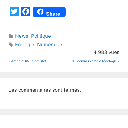
T
F
Share
w
a
itt
c
Catégories
News
er
,
e
Politique
Étiquettes
Ecologie
,
Numérique
b
4 983 vues
o
« Artificial life is not life!
Du communisme à l’écologie »
o
k
Les commentaires sont fermés.