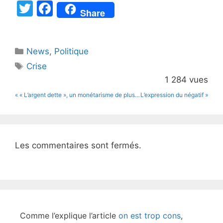
T
F
Share
w
a
itt
c
Catégories
News
er
,
e
Politique
Étiquettes
Crise
b
1 284 vues
o
« « L’argent dette », un monétarisme de plus…
L’expression du négatif »
o
k
Les commentaires sont fermés.
Comme l’explique l’article
on est trop cons
,