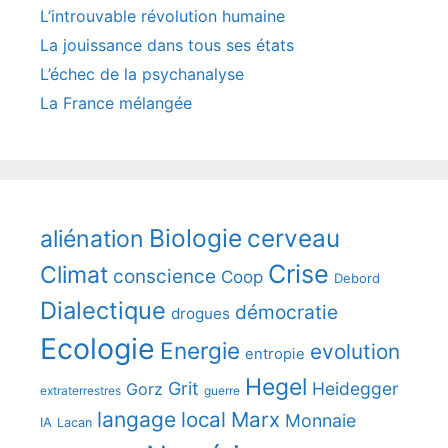
L’introuvable révolution humaine
La jouissance dans tous ses états
L’échec de la psychanalyse
La France mélangée
Biologie
cerveau
aliénation
Crise
Climat
conscience
Coop
Debord
Dialectique
démocratie
drogues
Ecologie
Energie
evolution
entropie
Hegel
Grit
Heidegger
Gorz
extraterrestres
guerre
langage
local
Marx
Monnaie
IA
Lacan