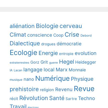
Biologie
cerveau
aliénation
Crise
Climat
conscience
Coop
Debord
Dialectique
démocratie
drogues
Ecologie
Energie
evolution
entropie
Hegel
Grit
Heidegger
Gorz
extraterrestres
guerre
langage
local
Marx
Monnaie
IA
Lacan
Numérique
Physique
nano
musique
Revue
prehistoire
Revenu
religion
Révolution
Santé
Techno
récit
Sartre
Travail
élections