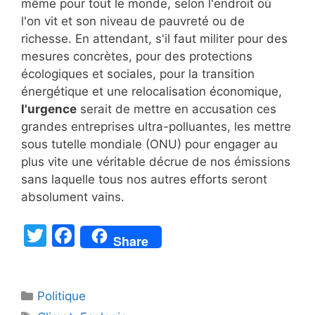
même pour tout le monde, selon l'endroit où
l'on vit et son niveau de pauvreté ou de
richesse. En attendant, s'il faut militer pour des
mesures concrètes, pour des protections
écologiques et sociales, pour la transition
énergétique et une relocalisation économique,
l'urgence
serait de mettre en accusation ces
grandes entreprises ultra-polluantes, les mettre
sous tutelle mondiale (ONU) pour engager au
plus vite une véritable décrue de nos émissions
sans laquelle tous nos autres efforts seront
absolument vains.
T
F
Share
w
a
itt
c
Catégories
Politique
er
e
Étiquettes