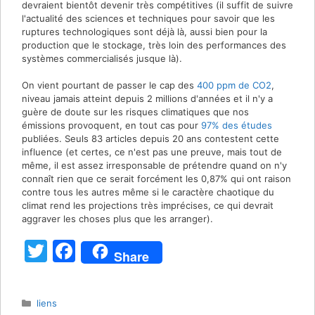
devraient bientôt devenir très compétitives (il suffit de suivre
l'actualité des sciences et techniques pour savoir que les
ruptures technologiques sont déjà là, aussi bien pour la
production que le stockage, très loin des performances des
systèmes commercialisés jusque là).
On vient pourtant de passer le cap des
400 ppm de CO2
,
niveau jamais atteint depuis 2 millions d'années et il n'y a
guère de doute sur les risques climatiques que nos
émissions provoquent, en tout cas pour
97% des études
publiées. Seuls 83 articles depuis 20 ans contestent cette
influence (et certes, ce n'est pas une preuve, mais tout de
même, il est assez irresponsable de prétendre quand on n'y
connaît rien que ce serait forcément les 0,87% qui ont raison
contre tous les autres même si le caractère chaotique du
climat rend les projections très imprécises, ce qui devrait
aggraver les choses plus que les arranger).
T
F
Share
w
a
itt
c
Catégories
liens