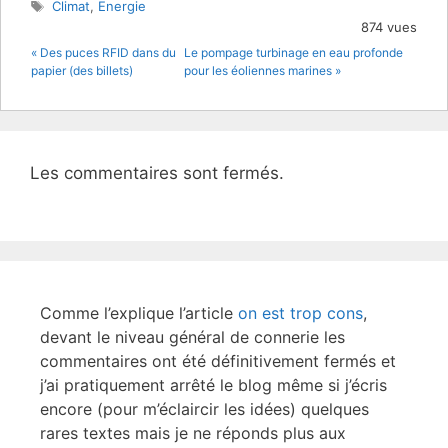
er
e
Étiquettes
Climat
,
Energie
b
874 vues
« Des puces RFID dans du
Le pompage turbinage en eau profonde
o
papier (des billets)
pour les éoliennes marines »
o
k
Les commentaires sont fermés.
Comme l’explique l’article
on est trop cons
,
devant le niveau général de connerie les
commentaires ont été définitivement fermés et
j’ai pratiquement arrêté le blog même si j’écris
encore (pour m’éclaircir les idées) quelques
rares textes mais je ne réponds plus aux