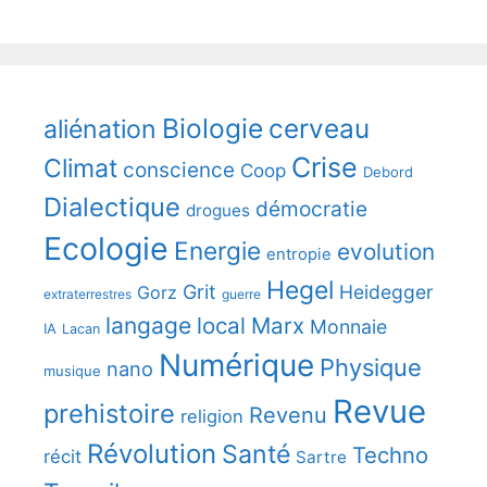
Biologie
cerveau
aliénation
Crise
Climat
conscience
Coop
Debord
Dialectique
démocratie
drogues
Ecologie
Energie
evolution
entropie
Hegel
Grit
Heidegger
Gorz
extraterrestres
guerre
langage
local
Marx
Monnaie
IA
Lacan
Numérique
Physique
nano
musique
Revue
prehistoire
Revenu
religion
Révolution
Santé
Techno
récit
Sartre