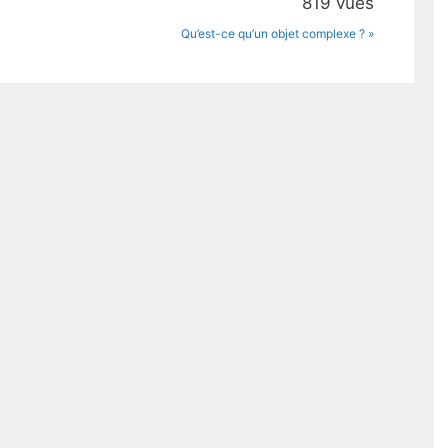
819 vues
Qu’est-ce qu’un objet complexe ? »