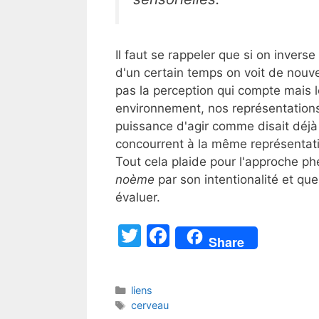
Il faut se rappeler que si on invers
d'un certain temps on voit de nouve
pas la perception qui compte mais
environnement, nos représentations
puissance d'agir comme disait déj
concourrent à la même représentatio
Tout cela plaide pour l'approche 
noème
par son intentionalité et que 
évaluer.
T
F
Share
w
a
itt
c
Catégories
liens
er
e
Étiquettes
cerveau