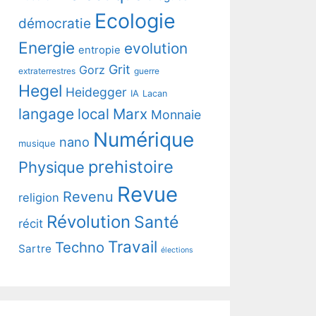
Ecologie
démocratie
Energie
evolution
entropie
Grit
Gorz
extraterrestres
guerre
Hegel
Heidegger
IA
Lacan
langage
local
Marx
Monnaie
Numérique
nano
musique
prehistoire
Physique
Revue
Revenu
religion
Révolution
Santé
récit
Travail
Techno
Sartre
élections