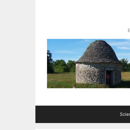
Aller
au
contenu
E
Scie