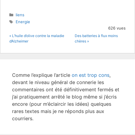
w
a
itt
c
Catégories
liens
er
e
Étiquettes
Energie
b
626 vues
« L’huile d’olive contre la maladie
Des batteries à flux moins
o
d’Alzheimer
chères »
o
k
Comme l’explique l’article
on est trop cons
,
devant le niveau général de connerie les
commentaires ont été définitivement fermés et
j’ai pratiquement arrêté le blog même si j’écris
encore (pour m’éclaircir les idées) quelques
rares textes mais je ne réponds plus aux
courriers.