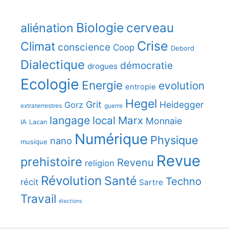
Biologie
cerveau
aliénation
Crise
Climat
conscience
Coop
Debord
Dialectique
démocratie
drogues
Ecologie
Energie
evolution
entropie
Hegel
Grit
Heidegger
Gorz
extraterrestres
guerre
langage
local
Marx
Monnaie
IA
Lacan
Numérique
Physique
nano
musique
Revue
prehistoire
Revenu
religion
Révolution
Santé
Techno
récit
Sartre
Travail
élections