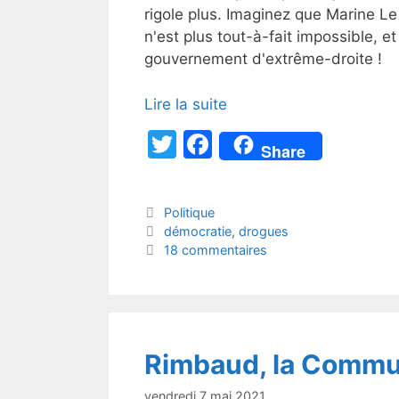
rigole plus. Imaginez que Marine Le
n'est plus tout-à-fait impossible, et
gouvernement d'extrême-droite !
Lire la suite
T
F
Share
w
a
itt
c
Catégories
Politique
er
e
Étiquettes
démocratie
,
drogues
b
18 commentaires
o
o
k
Rimbaud, la Commune
vendredi 7 mai 2021