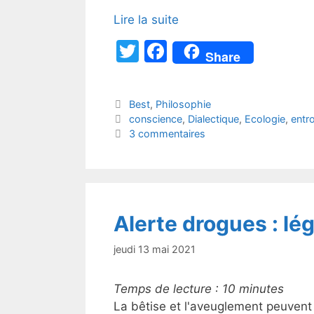
Lire la suite
T
F
Share
w
a
itt
c
Catégories
Best
,
Philosophie
er
e
Étiquettes
conscience
,
Dialectique
,
Ecologie
,
entr
b
3 commentaires
o
o
k
Alerte drogues : lég
jeudi 13 mai 2021
Temps de lecture :
10
minutes
La bêtise et l'aveuglement peuvent 