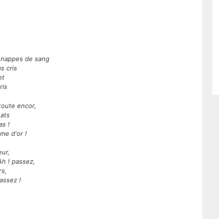
 nappes de sang
s cris
nt
ris
toute encor,
nats
as !
mme d'or !
eur,
Ah ! passez,
rs,
assez !