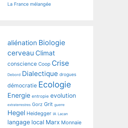
La France mélangée
Biologie
aliénation
cerveau
Climat
Crise
conscience
Coop
Dialectique
drogues
Debord
Ecologie
démocratie
Energie
evolution
entropie
Grit
Gorz
extraterrestres
guerre
Hegel
Heidegger
IA
Lacan
langage
local
Marx
Monnaie