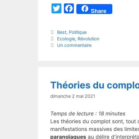
T
F
Share
w
a
itt
c
Catégories
Best
,
Politique
er
e
Étiquettes
Ecologie
,
Révolution
b
Un commentaire
o
o
k
Théories du complot
dimanche 2 mai 2021
Temps de lecture :
18
minutes
Les théories du complot sont, tout
manifestations massives des limites
paranoïaques
au délire d'interprét