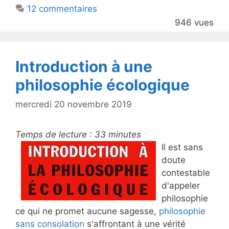
12 commentaires
o
946 vues
o
k
Introduction à une
philosophie écologique
mercredi 20 novembre 2019
Temps de lecture :
33
minutes
Il est sans
doute
contestable
d'appeler
philosophie
ce qui ne promet aucune sagesse,
philosophie
sans consolation
s'affrontant à une vérité