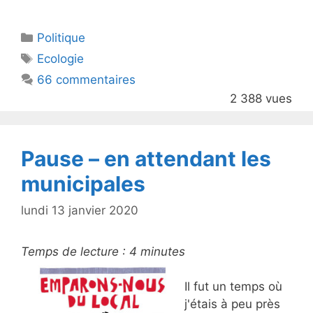
itt
c
Catégories
Politique
er
e
Étiquettes
Ecologie
b
66 commentaires
o
2 388 vues
o
k
Pause – en attendant les
municipales
lundi 13 janvier 2020
Temps de lecture :
4
minutes
Il fut un temps où
j'étais à peu près