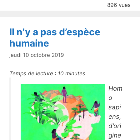
b
896 vues
o
o
k
Il n’y a pas d’espèce
humaine
jeudi 10 octobre 2019
Temps de lecture :
10
minutes
Hom
o
sapi
ens
,
d’ori
gine