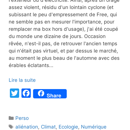
l'extérieur ou d'électricité. Ainsi, après un orage
assez violent, résidu d'un lointain cyclone (et
subissant le peu d'empressement de Free, qui
ne semble pas en mesurer l'importance, pour
remplacer ma box hors d'usage), j'ai été coupé
du monde une dizaine de jours. Occasion
rêvée, n'est-il pas, de retrouver l'ancien temps
qui n'était pas virtuel, et par dessus le marché,
au moment le plus beau de l'automne avec des
érables éclatants...
Lire la suite
T
F
Share
w
a
itt
c
Catégories
Perso
er
e
Étiquettes
aliénation
,
Climat
,
Ecologie
,
Numérique