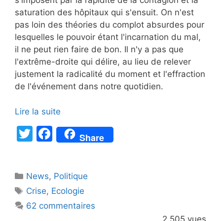
s'imposent par la rapidité de la contagion et la
saturation des hôpitaux qui s'ensuit. On n'est
pas loin des théories du complot absurdes pour
lesquelles le pouvoir étant l'incarnation du mal,
il ne peut rien faire de bon. Il n'y a pas que
l'extrême-droite qui délire, au lieu de relever
justement la radicalité du moment et l'effraction
de l'événement dans notre quotidien.
Lire la suite
T
F
Share
w
a
itt
c
Catégories
News
er
,
e
Politique
Étiquettes
Crise
,
Ecologie
b
62 commentaires
o
2 505 vues