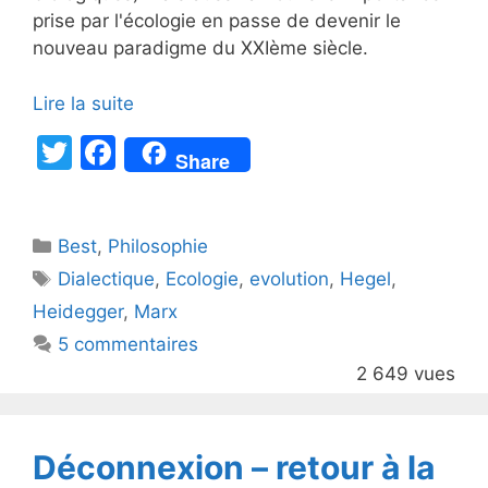
prise par l'écologie en passe de devenir le
nouveau paradigme du XXIème siècle.
Lire la suite
T
F
Share
w
a
itt
c
Catégories
Best
er
,
Philosophie
e
Étiquettes
Dialectique
,
Ecologie
,
evolution
,
Hegel
,
b
Heidegger
,
Marx
o
5 commentaires
o
2 649 vues
k
Déconnexion – retour à la