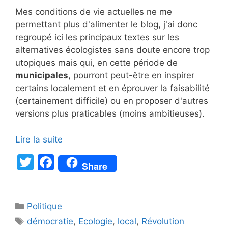
Mes conditions de vie actuelles ne me
permettant plus d'alimenter le blog, j'ai donc
regroupé ici les principaux textes sur les
alternatives écologistes sans doute encore trop
utopiques mais qui, en cette période de
municipales
, pourront peut-être en inspirer
certains localement et en éprouver la faisabilité
(certainement difficile) ou en proposer d'autres
versions plus praticables (moins ambitieuses).
Lire la suite
T
F
Share
w
a
itt
c
Catégories
Politique
er
e
Étiquettes
démocratie
,
Ecologie
,
local
,
Révolution
b