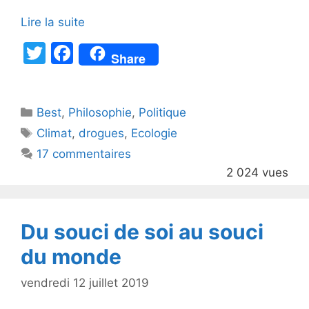
Lire la suite
T
F
Share
w
a
itt
c
Catégories
Best
er
,
Philosophie
e
,
Politique
Étiquettes
Climat
,
drogues
,
Ecologie
b
17 commentaires
o
2 024 vues
o
k
Du souci de soi au souci
du monde
vendredi 12 juillet 2019