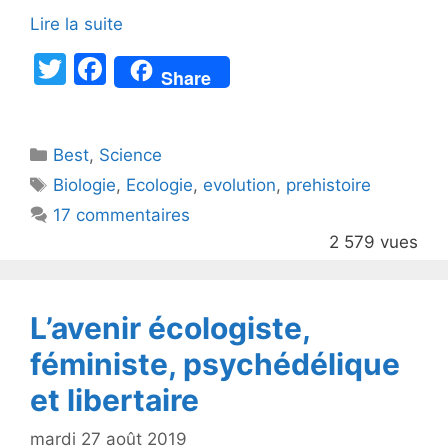
Lire la suite
T
F
Share
w
a
itt
c
Catégories
Best
er
,
Science
e
Étiquettes
Biologie
,
Ecologie
,
evolution
,
prehistoire
b
17 commentaires
o
2 579 vues
o
k
L’avenir écologiste,
féministe, psychédélique
et libertaire
mardi 27 août 2019