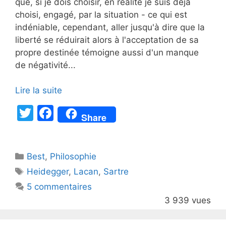
que, si je dois choisir, en réalité je suis déjà
choisi, engagé, par la situation - ce qui est
indéniable, cependant, aller jusqu'à dire que la
liberté se réduirait alors à l'acceptation de sa
propre destinée témoigne aussi d'un manque
de négativité...
Lire la suite
T
F
Share
w
a
itt
c
Catégories
Best
er
,
Philosophie
e
Étiquettes
Heidegger
,
Lacan
,
Sartre
b
5 commentaires
o
3 939 vues
o
k