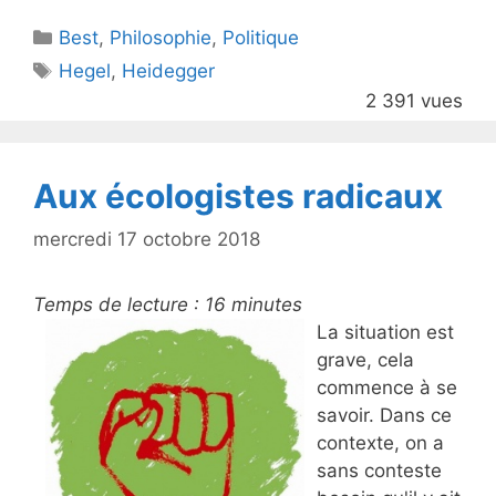
itt
c
Catégories
Best
er
,
Philosophie
e
,
Politique
Étiquettes
Hegel
,
Heidegger
b
2 391 vues
o
o
k
Aux écologistes radicaux
mercredi 17 octobre 2018
Temps de lecture :
16
minutes
La situation est
grave, cela
commence à se
savoir. Dans ce
contexte, on a
sans conteste