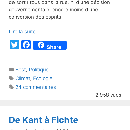
de sortir tous dans la rue, ni d'une décision
gouvernementale, encore moins d'une
conversion des esprits.
Lire la suite
T
F
Share
w
a
itt
c
Catégories
Best
er
,
Politique
e
Étiquettes
Climat
,
Ecologie
b
24 commentaires
o
2 958 vues
o
k
De Kant à Fichte