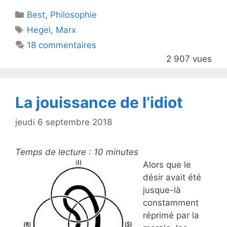
itt
c
Catégories
Best
er
,
Philosophie
e
Étiquettes
Hegel
,
Marx
b
18 commentaires
o
2 907 vues
o
k
La jouissance de l’idiot
jeudi 6 septembre 2018
Temps de lecture :
10
minutes
Alors que le
désir avait été
jusque-là
constamment
réprimé par la