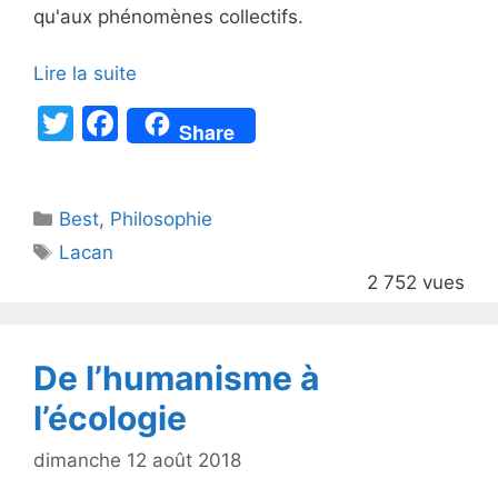
qu'aux phénomènes collectifs.
Lire la suite
T
F
Share
w
a
itt
c
Catégories
Best
er
,
Philosophie
e
Étiquettes
Lacan
b
2 752 vues
o
o
k
De l’humanisme à
l’écologie
dimanche 12 août 2018