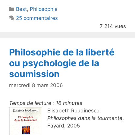
itt
c
Catégories
Best
er
,
Philosophie
e
25 commentaires
b
7 214 vues
o
o
k
Philosophie de la liberté
ou psychologie de la
soumission
mercredi 8 mars 2006
Temps de lecture :
16
minutes
Elisabeth Roudinesco,
Philosophes dans la tourmente
,
Fayard, 2005