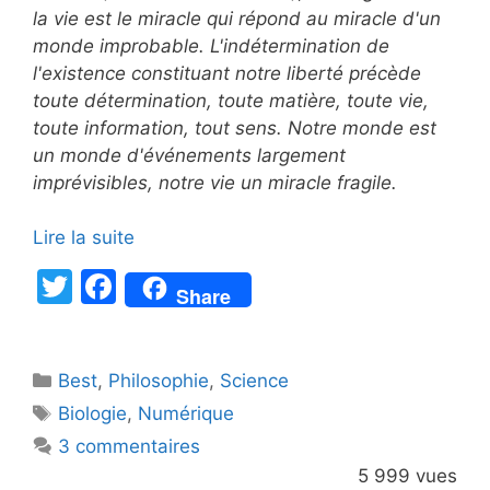
la vie est le miracle qui répond au miracle d'un
monde improbable. L'indétermination de
l'existence constituant notre liberté précède
toute détermination, toute matière, toute vie,
toute information, tout sens. Notre monde est
un monde d'événements largement
imprévisibles, notre vie un miracle fragile.
Lire la suite
T
F
Share
w
a
itt
c
Catégories
Best
er
,
Philosophie
e
,
Science
Étiquettes
Biologie
,
Numérique
b
3 commentaires
o
5 999 vues