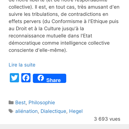
collective). Il est, en tout cas, très amusant d'en
suivre les tribulations, de contradictions en
effets pervers (du Conformisme à l'Ethique puis
au Droit et à la Culture jusqu'à la
reconnaissance mutuelle dans l'Etat
démocratique comme intelligence collective
consciente d'elle-même).
Lire la suite
T
F
Share
w
a
itt
c
Catégories
Best
er
,
Philosophie
e
Étiquettes
aliénation
,
Dialectique
,
Hegel
b
3 693 vues
o