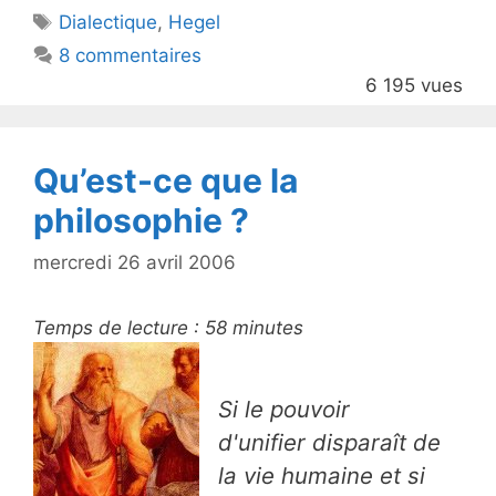
Étiquettes
Dialectique
,
Hegel
b
8 commentaires
o
6 195 vues
o
k
Qu’est-ce que la
philosophie ?
mercredi 26 avril 2006
Temps de lecture :
58
minutes
Si le pouvoir
d'unifier disparaît de
la vie humaine et si