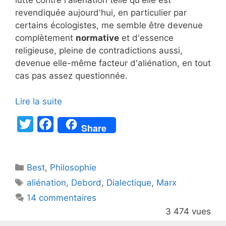
lutte contre l'aliénation telle qu'elle est
revendiquée aujourd'hui, en particulier par
certains écologistes, me semble être devenue
complètement
normative
et d'essence
religieuse, pleine de contradictions aussi,
devenue elle-même facteur d'aliénation, en tout
cas pas assez questionnée.
Lire la suite
T
F
Share
w
a
itt
c
Catégories
Best
er
,
Philosophie
e
Étiquettes
aliénation
,
Debord
,
Dialectique
,
Marx
b
14 commentaires
o
3 474 vues
o