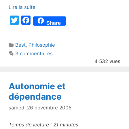
Lire la suite
T
F
Share
w
a
itt
c
Catégories
Best
er
,
Philosophie
e
3 commentaires
b
4 532 vues
o
o
k
Autonomie et
dépendance
samedi 26 novembre 2005
Temps de lecture :
21
minutes