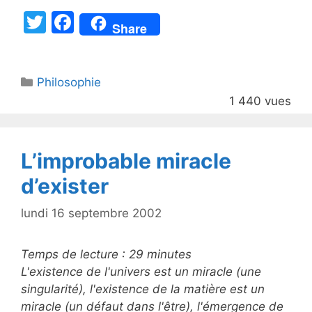
T
F
Share
w
a
itt
c
Catégories
Philosophie
er
e
1 440 vues
b
o
o
L’improbable miracle
k
d’exister
lundi 16 septembre 2002
Temps de lecture :
29
minutes
L'existence de l'univers est un miracle (une
singularité), l'existence de la matière est un
miracle (un défaut dans l'être), l'émergence de