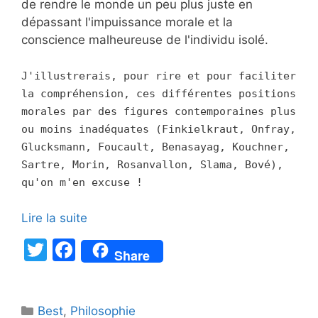
de rendre le monde un peu plus juste en
dépassant l'impuissance morale et la
conscience malheureuse de l'individu isolé.
J'illustrerais, pour rire et pour faciliter
la compréhension, ces différentes positions
morales par des figures contemporaines plus
ou moins inadéquates (Finkielkraut, Onfray,
Glucksmann, Foucault, Benasayag, Kouchner,
Sartre, Morin, Rosanvallon, Slama, Bové),
qu'on m'en excuse !
Lire la suite
T
F
Share
w
a
itt
c
Catégories
Best
er
,
Philosophie
e