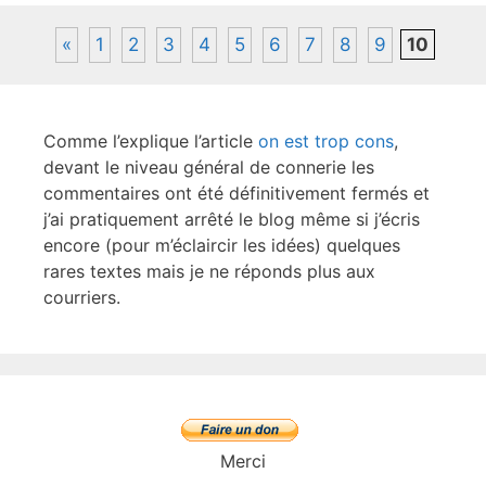
o
k
«
1
2
3
4
5
6
7
8
9
10
Comme l’explique l’article
on est trop cons
,
devant le niveau général de connerie les
commentaires ont été définitivement fermés et
j’ai pratiquement arrêté le blog même si j’écris
encore (pour m’éclaircir les idées) quelques
rares textes mais je ne réponds plus aux
courriers.
Merci