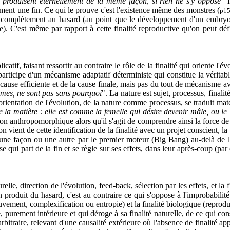
 produisent éternellement de la même façon, si rien ne s'y oppose
"
1
vement une fin. Ce qui le prouve c'est l'existence même des monstres (
p1
se complètement au hasard (au point que le développement d'un embryon
. C'est même par rapport à cette finalité reproductive qu'on peut déf
atif, faisant ressortir au contraire le rôle de la finalité qui oriente l'é
rticipe d'un mécanisme adaptatif déterministe qui constitue la véritabl
a cause efficiente et de la cause finale, mais pas du tout de mécanisme a
êmes, ne sont pas sans pourquoi
". La nature est sujet, processus, finalité
'orientation de l'évolution, de la nature comme processus, se traduit ma
e la matière : elle est comme la femelle qui désire devenir mâle, ou le
ion anthropomorphique alors qu'il s'agit de comprendre ainsi la force de 
on vient de cette identification de la finalité avec un projet conscient, la
 d'une façon ou une autre par le premier moteur (Big Bang) au-delà de l
 qui part de la fin et se règle sur ses effets, dans leur après-coup (pa
elle, direction de l'évolution, feed-back, sélection par les effets, et la f
 produit du hasard, c'est au contraire ce qui s'oppose à l'improbabilit
vement, complexification ou entropie) et la finalité biologique (reproduc
purement intérieure et qui déroge à sa finalité naturelle, de ce qui cons
rbitraire, relevant d'une causalité extérieure où l'absence de finalité ap