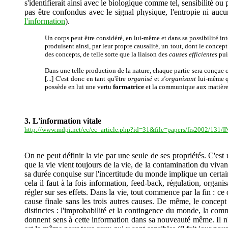
s'identifierait ainsi avec le biologique comme tel, sensibilité ou
pas être confondus avec le signal physique, l'entropie ni aucun
l'information
).
Un corps peut être considéré, en lui-même et dans sa possibilité int
produisent ainsi, par leur propre causalité, un tout, dont le concep
des concepts, de telle sorte que la liaison des
causes efficientes
pui
Dans une telle production de la nature, chaque partie sera conçue
[...] C'est donc en tant qu'être
organisé
et
s'organisant
lui-même q
possède en lui une vertu
formatrice
et la communique aux matières q
3. L'information vitale
http://www.mdpi.net/ec/ec_article.php?id=31&file=papers/fis20
On ne peut définir la vie par une seule de ses propriétés. C'e
que la vie vient toujours de la vie, de la contamination du vivan
sa durée conquise sur l'incertitude du monde implique un certain 
cela il faut à la fois information, feed-back, régulation, organ
régler sur ses effets. Dans la vie, tout commence par la fin : c
cause finale sans les trois autres causes. De même, le concept
distinctes : l'improbabilité et la contingence du monde, la comm
donnent sens à cette information dans sa nouveauté même. Il n