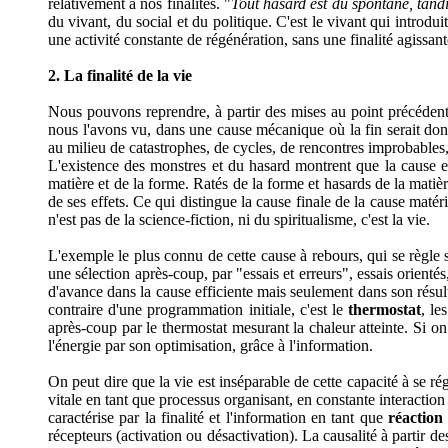
relativement à nos finalités. "
Tout hasard est du spontané, tand
du vivant, du social et du politique. C'est le vivant qui introdui
une activité constante de régénération, sans une finalité agissant
2. La finalité de la vie
Nous pouvons reprendre, à partir des mises au point précédentes
nous l'avons vu, dans une cause mécanique où la fin serait do
au milieu de catastrophes, de cycles, de rencontres improbables,
L'existence des monstres et du hasard montrent que la cause eff
matière et de la forme. Ratés de la forme et hasards de la matièr
de ses effets. Ce qui distingue la cause finale de la cause matéri
n'est pas de la science-fiction, ni du spiritualisme, c'est la vie.
L'exemple le plus connu de cette cause à rebours, qui se règle s
une sélection après-coup, par "essais et erreurs", essais orientés
d'avance dans la cause efficiente mais seulement dans son résulta
contraire d'une programmation initiale, c'est le
thermostat
, le
après-coup par le thermostat mesurant la chaleur atteinte. Si o
l'énergie par son optimisation, grâce à l'information.
On peut dire que la vie est inséparable de cette capacité à se rég
vitale en tant que processus organisant, en constante interaction 
caractérise par la finalité et l'information en tant que
réaction
récepteurs (activation ou désactivation). La causalité à partir de