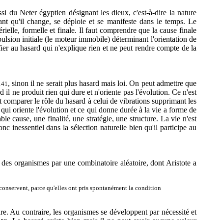
si du Neter égyptien désignant les dieux, c'est-à-dire la nature
ant qu'il change, se déploie et se manifeste dans le temps. Le
ielle, formelle et finale. Il faut comprendre que la cause finale
pulsion initiale (le moteur immobile) déterminant l'orientation de
 fier au hasard qui n'explique rien et ne peut rendre compte de la
, sinon il ne serait plus hasard mais loi. On peut admettre que
41
il ne produit rien qui dure et n'oriente pas l'évolution. Ce n'est
eut comparer le rôle du hasard à celui de vibrations supprimant les
ui oriente l'évolution et ce qui donne durée à la vie a forme de
le cause, une finalité, une stratégie, une structure. La vie n'est
 inessentiel dans la sélection naturelle bien qu'il participe au
 des organismes par une combinatoire aléatoire, dont Aristote a
e conservent, parce qu'elles ont pris spontanément la condition
ure. Au contraire, les organismes se développent par nécessité et