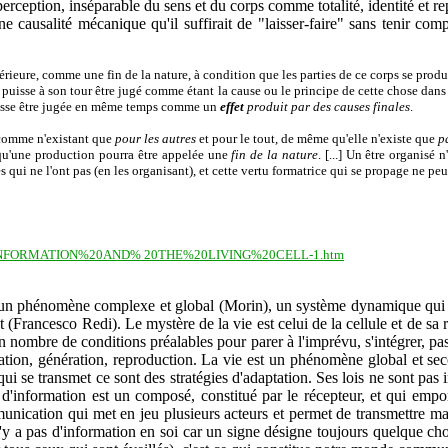
 perception, inséparable du sens et du corps comme totalité, identité et re
e causalité mécanique qu'il suffirait de "laisser-faire" sans tenir co
érieure, comme une fin de la nature, à condition que les parties de ce corps se produ
t puisse à son tour être jugé comme étant la cause ou le principe de cette chose dans 
sse être jugée en même temps comme un
effet
produit par des causes finales
.
 comme n'existant que
pour les autres
et pour le tout, de même qu'elle n'existe que
p
u'une production pourra être appelée une
fin de la nature
. [...] Un être organisé
ui ne l'ont pas (en les organisant), et cette vertu formatrice qui se propage ne peu
02/131/INFORMATION%20AND% 20THE%20LIVING%20CELL-1.htm
st un phénomène complexe et global (Morin), un système dynamique qui e
t (Francesco Redi). Le mystère de la vie est celui de la cellule et de sa
nombre de conditions préalables pour parer à l'imprévu, s'intégrer, pass
isation, génération, reproduction. La vie est un phénomène global et se
e qui se transmet ce sont des stratégies d'adaptation. Ses lois ne sont p
 d'information est un composé, constitué par le récepteur, et qui empo
unication qui met en jeu plusieurs acteurs et permet de transmettre maté
'y a pas d'information en soi car un signe désigne toujours quelque c