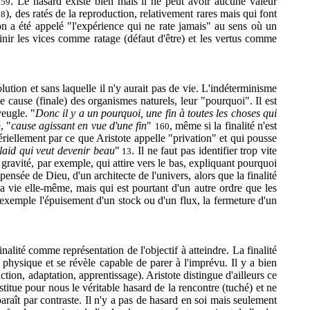
. Le hasard existe bien mais il ne peut avoir aucune valeur
59
), des ratés de la reproduction, relativement rares mais qui font
58
 a été appelé "l'expérience qui ne rate jamais" au sens où un
inir les vices comme ratage (défaut d'être) et les vertus comme
volution et sans laquelle il n'y aurait pas de vie. L'indéterminisme
e cause (finale) des organismes naturels, leur "pourquoi". Il est
veugle. "
Donc il y a un pourquoi, une fin à toutes les choses qui
, "
cause agissant en vue d'une fin
"
, même si la finalité n'est
160
tériellement par ce que Aristote appelle "privation" et qui pousse
 laid qui veut devenir beau
"
. Il ne faut pas identifier trop vite
13
gravité, par exemple, qui attire vers le bas, expliquant pourquoi
 pensée de Dieu, d'un architecte de l'univers, alors que la finalité
a vie elle-même, mais qui est pourtant d'un autre ordre que les
r exemple l'épuisement d'un stock ou d'un flux, la fermeture d'un
inalité comme représentation de l'objectif à atteindre. La finalité
é physique et se révèle capable de parer à l'imprévu. Il y a bien
tion, adaptation, apprentissage). Aristote distingue d'ailleurs ce
titue pour nous le véritable hasard de la rencontre (tuché) et ne
paraît par contraste. Il n'y a pas de hasard en soi mais seulement