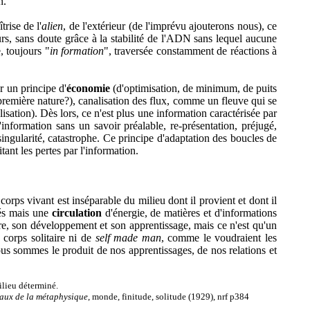
n.
rise de l'
alien
, de l'extérieur (de l'imprévu ajouterons nous), ce
eurs, sans doute grâce à la stabilité de l'ADN sans lequel aucune
e, toujours "
in formation
", traversée constamment de réactions à
r un principe d'
économie
(d'optimisation, de minimum, de puits
u première nature?), canalisation des flux, comme un fleuve qui se
isation). Dès lors, ce n'est plus une information caractérisée par
'information sans un savoir préalable, re-présentation, préjugé,
 singularité, catastrophe. Ce principe d'adaptation des boucles de
tant les pertes par l'information.
 corps vivant est inséparable du milieu dont il provient et dont il
lés mais une
circulation
d'énergie, de matières et d'informations
oire, son développement et son apprentissage, mais ce n'est qu'un
e corps solitaire ni de
self made man
, comme le voudraient les
ous sommes le produit de nos apprentissages, de nos relations et
ilieu déterminé.
aux de la métaphysique
, monde, finitude, solitude (1929), nrf p384