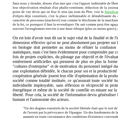
Sans nous y étendre, disons d'un mot que c'est l'apport indéniable de Derri
leur objectivation résultait d'un phallo-centrisme, réduction de la jouiss
point de vue divin qui en fixe le sens (au nom du Père, voir la
Significa
d'objets déjà constitués, c'est la place inéliminable et déstabilisante du 
caractère de processus (inachevé) tout comme le fétichisme de la marchandis
de la foi, ce pourquoi il faut la revendiquer. On sait comme peut être agaç
souvent l'aveuglement renvoie à une faute éthique (plus ou moins grave), à
On est loin d'avoir tout dit sur le sujet vital de la finalité et 
dimension réflexive qu'on ne peut absolument pas projeter sur l
en biologie doit permettre au moins de réfuter la confusion
statistiques, mais c'est bien évidemment pour comprendre par cont
fois de projets explicites, du pilotage par objectif et de l'éval
entièrement artificielles qui prennent de plus en plus la form
"cultures d'entreprise" et de motivation du personnel intégré d
une exploitation débridée, le chacun pour soi et la productivité 
coopération générale jouent leur rôle d'optimisation de la produ
société comme totalité instituée, ce qu'assurait toute société h
individuelle impitoyable, sans réflexion ni réciprocité ni prot
énergétique et même de la société de contrôle en misant sur la so
liberté. Pour cela, la société de l'information devra généraliser
humain et l'autonomie des acteurs.
"Un des dogmes essentiels de la société libérale était que le sort de 
de l'avenir par la prévoyance de l'épargne. Un des fondements de la S
garantir en toute circonstance des conditions d'existence convenable