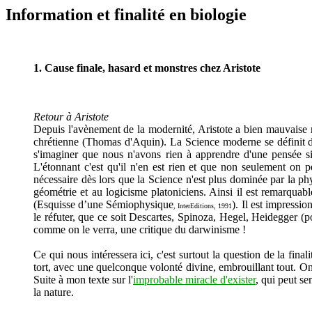
Information et finalité en biologie
1. Cause finale, hasard et monstres chez Aristote
Retour à Aristote
Depuis l'avènement de la modernité, Aristote a bien mauvaise r
chrétienne (Thomas d'Aquin). La Science moderne se définit dep
s'imaginer que nous n'avons rien à apprendre d'une pensée si
L'étonnant c'est qu'il n'en est rien et que non seulement on p
nécessaire dès lors que la Science n'est plus dominée par la p
géométrie et au logicisme platoniciens. Ainsi il est remarqua
(Esquisse d’une Sémiophysique
). Il est impressi
, InterEditions, 1991
le réfuter, que ce soit Descartes, Spinoza, Hegel, Heidegger (po
comme on le verra, une critique du darwinisme !
Ce qui nous intéressera ici, c'est surtout la question de la final
tort, avec une quelconque volonté divine, embrouillant tout. On 
Suite à mon texte sur l'
improbable miracle d'exister
, qui peut se
la nature.