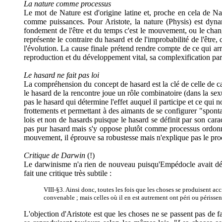
La nature comme processus
Le mot de Nature est d'origine latine et, proche en cela de Nat
comme puissances. Pour Aristote, la nature (Physis) est dynam
fondement de l'être et du temps c'est le mouvement, ou le change
représente le contraire du hasard et de l'improbabilité de l'être
l'évolution. La cause finale prétend rendre compte de ce qui arri
reproduction et du développement vital, sa complexification par
Le hasard ne fait pas loi
La compréhension du concept de hasard est la clé de celle de cau
le hasard de la rencontre joue un rôle combinatoire (dans la sexu
pas le hasard qui détermine l'effet auquel il participe et ce qui 
frottements et permettant à des aimants de se configurer "spont
lois et non de hasards puisque le hasard se définit par son carac
pas pur hasard mais s'y oppose plutôt comme processus ordonné e
mouvement, il éprouve sa robustesse mais n'explique pas le pro
Critique de Darwin
(!)
Le darwinisme n'a rien de nouveau puisqu'Empédocle avait dével
fait une critique très subtile :
VIII-§3. Ainsi donc, toutes les fois que les choses se produisent ac
convenable ; mais celles où il en est autrement ont péri ou périss
L'objection d'Aristote est que les choses ne se passent pas de f