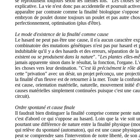
se reproduisent toujours selon les mêmes lois. "
Les choses se
explicative. La vie n'est donc pas accidentelle et poursuit acti
apparaître par contraste comme la finalité biologique s'oppo
embryon de poulet donne toujours un poulet et pas autre chose)
perfectionnement, optimisation (plus d'être).
Le mode d'existence de la finalité comme cause
Le hasard ne peut pas être une cause, il n'a aucun caractère explic
combinatoire des mutations génétiques n'est pas pur hasard et pa
indubitable qu'il y a des hasards et des erreurs, séparation de l
existent ou se produisent dans la nature
". "
Les plantes elles-m
jamais apparente sinon dans le résultat, la fonction, l'organe. L
les choses vers leur destination. "
C'est là précisément le rôle d
cette "privation" avec un désir, un projet préconçu, une project
la finalité d'un fleuve est de retourner à la mer. Toute la confusi
est cause, orientation matérielle, naturelle, mouvement initié
causes matérielles simplement continuées puisque c'est une cause
circuit).
Ordre spontané et cause finale
Il faudrait bien distinguer la finalité comprise comme pente natur
c'est d'abord ce qui s'oppose au hasard. Loin que la vie soit un
pourtant une différence de nature entre la finalité physique (mou
qui relève du spontané (automaton), qui est une cause physique, 
peut se comprendre sans l'intervention de notre liberté, de son a