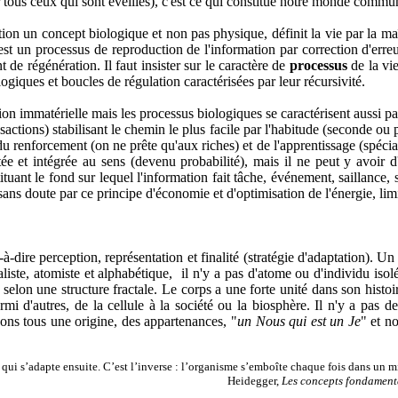
ur tous ceux qui sont éveillés), c'est ce qui constitue notre monde commu
ion un concept biologique et non pas physique, définit la vie par la maît
C'est un processus de reproduction de l'information par correction d'err
de régénération. Il faut insister sur le caractère de
processus
de la vi
ogiques et boucles de régulation caractérisées par leur récursivité.
tion immatérielle mais les processus biologiques se caractérisent aussi pa
nsactions) stabilisant le chemin le plus facile par l'habitude (seconde o
u renforcement (on ne prête qu'aux riches) et de l'apprentissage (spécial
ée et intégrée au sens (devenu probabilité), mais il ne peut y avoir d
ituant le fond sur lequel l'information fait tâche, événement, saillance,
 sans doute par ce principe d'économie et d'optimisation de l'énergie, limi
-à-dire perception, représentation et finalité (stratégie d'adaptation). Un
liste, atomiste et alphabétique, il n'y a pas d'atome ou d'individu iso
, selon une structure fractale. Le corps a une forte unité dans son hist
mi d'autres, de la cellule à la société ou la biosphère. Il n'y a pas d
vons tous une origine, des appartenances, "
un Nous qui est un Je
" et n
 qui s’adapte ensuite. C’est l’inverse : l’organisme s’emboîte chaque fois dans un m
Heidegger,
Les concepts fondament