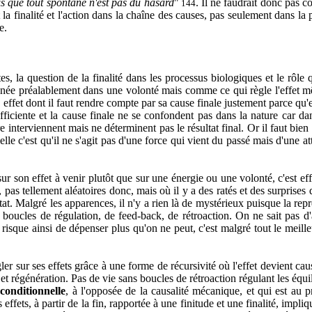
is que tout spontané n'est pas du hasard
"
. Il ne faudrait donc pas c
144
t la finalité et l'action dans la chaîne des causes, pas seulement dans la p
e.
, la question de la finalité dans les processus biologiques et le rôle
nnée préalablement dans une volonté mais comme ce qui règle l'effet m
 effet dont il faut rendre compte par sa cause finale justement parce q
iciente et la cause finale ne se confondent pas dans la nature car dans 
e interviennent mais ne déterminent pas le résultat final. Or il faut bi
elle c'est qu'il ne s'agit pas d'une force qui vient du passé mais d'une at
ur son effet à venir plutôt que sur une énergie ou une volonté, c'est eff
, pas tellement aléatoires donc, mais où il y a des ratés et des surprise
t. Malgré les apparences, il n'y a rien là de mystérieux puisque la représ
s boucles de régulation, de feed-back, de rétroaction. On ne sait pas 
n risque ainsi de dépenser plus qu'on ne peut, c'est malgré tout le mei
ler sur ses effets grâce à une forme de récursivité où l'effet devient caus
et régénération. Pas de vie sans boucles de rétroaction régulant les équil
 conditionnelle
, à l'opposée de la causalité mécanique, et qui est au 
s effets, à partir de la fin, rapportée à une finitude et une finalité, impl