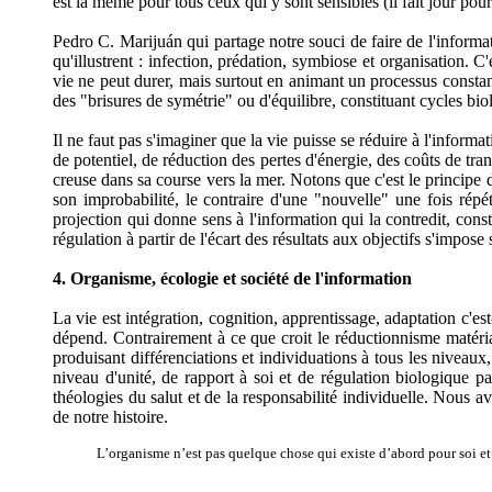
est la même pour tous ceux qui y sont sensibles (il fait jour po
Pedro C. Marijuán qui partage notre souci de faire de l'informat
qu'illustrent : infection, prédation, symbiose et organisation. 
vie ne peut durer, mais surtout en animant un processus constant 
des "brisures de symétrie" ou d'équilibre, constituant cycles biol
Il ne faut pas s'imaginer que la vie puisse se réduire à l'informa
de potentiel, de réduction des pertes d'énergie, des coûts de tra
creuse dans sa course vers la mer. Notons que c'est le principe d
son improbabilité, le contraire d'une "nouvelle" une fois répét
projection qui donne sens à l'information qui la contredit, const
régulation à partir de l'écart des résultats aux objectifs s'impose
4. Organisme, écologie et société de l'information
La vie est intégration, cognition, apprentissage, adaptation c'est
dépend. Contrairement à ce que croit le réductionnisme matéria
produisant différenciations et individuations à tous les niveaux
niveau d'unité, de rapport à soi et de régulation biologique par
théologies du salut et de la responsabilité individuelle. Nous a
de notre histoire.
L’organisme n’est pas quelque chose qui existe d’abord pour soi et