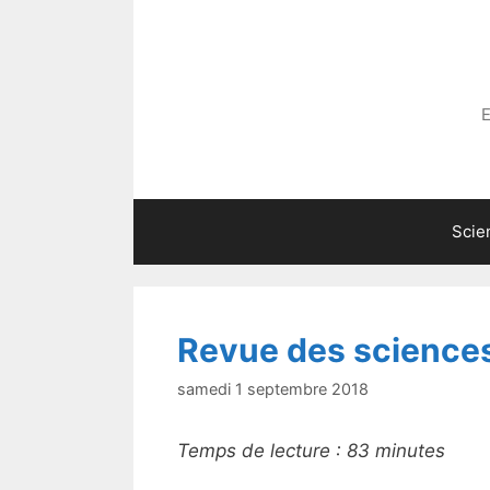
Aller
au
contenu
E
Scie
Revue des science
samedi 1 septembre 2018
Temps de lecture :
83
minutes