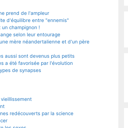
ne prend de l'ampleur
lte d'équilibre entre "ennemis"
z un champignon !
hange selon leur entourage
'une mère néandertalienne et d'un père
es aussi sont devenus plus petits
 a été favorisée par l'évolution
 types de synapses
 vieillissement
ent
ènes redécouverts par la science
ncer
re les sexes