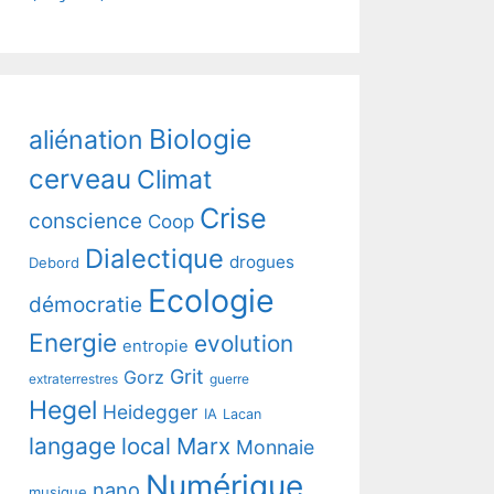
Biologie
aliénation
cerveau
Climat
Crise
conscience
Coop
Dialectique
drogues
Debord
Ecologie
démocratie
Energie
evolution
entropie
Grit
Gorz
extraterrestres
guerre
Hegel
Heidegger
IA
Lacan
langage
local
Marx
Monnaie
Numérique
nano
musique