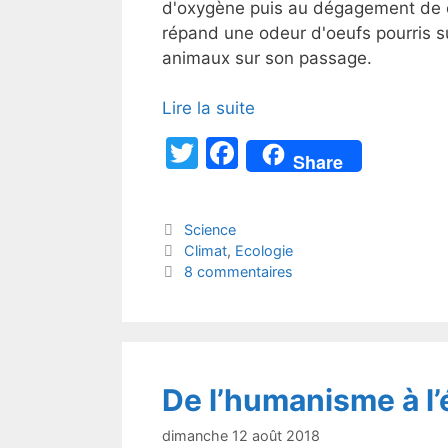
d'oxygène puis au dégagement de 
répand une odeur d'oeufs pourris su
animaux sur son passage.
Lire la suite
T
F
Share
w
a
itt
c
Catégories
Science
er
e
Étiquettes
Climat
,
Ecologie
b
8 commentaires
o
o
k
De l’humanisme à l’
dimanche 12 août 2018