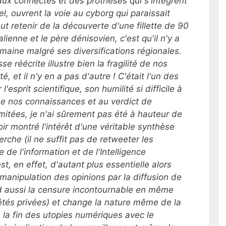
raux connectés et des prothèses qui s'intègrent
, ouvrent la voie au cyborg qui paraissait
faut retenir de la découverte d'une fillette de 90
enne et le père dénisovien, c'est qu'il n'y a
aine malgré ses diversifications régionales.
se réécrite illustre bien la fragilité de nos
é, et il n'y en a pas d'autre ! C'était l'un des
l'esprit scientifique, son humilité si difficile à
 de nos connaissances et au verdict de
mitées, je n'ai sûrement pas été à hauteur de
ir montré l'intérêt d'une véritable synthèse
che (il ne suffit pas de retweeter les
de l'information et de l'Intelligence
 est, en effet, d'autant plus essentielle alors
 manipulation des opinions par la diffusion de
nd aussi la censure incontournable en même
iétés privées) et change la nature même de la
, la fin des utopies numériques avec le