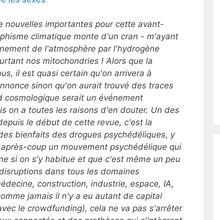
e nouvelles importantes pour cette avant-
rophisme climatique monte d'un cran - m'ayant
onnement de l'atmosphère par l'hydrogène
ourtant nos mitochondries ! Alors que la
s, il est quasi certain qu'on arrivera à
annonce sinon qu'on aurait trouvé des traces
nd cosmologique serait un événement
is on a toutes les raisons d'en douter. Un des
puis le début de cette revue, c'est la
e des bienfaits des drogues psychédéliques, y
nt après-coup un mouvement psychédélique qui
e si on s'y habitue et que c'est même un peu
es disruptions dans tous les domaines
médecine, construction, industrie, espace, IA,
 comme jamais il n'y a eu autant de capital
vec le crowdfunding), cela ne va pas s'arrêter