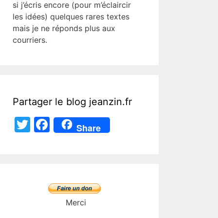
si j’écris encore (pour m’éclaircir
les idées) quelques rares textes
mais je ne réponds plus aux
courriers.
Partager le blog jeanzin.fr
T
F
Share
w
a
itt
c
er
e
b
o
Merci
o