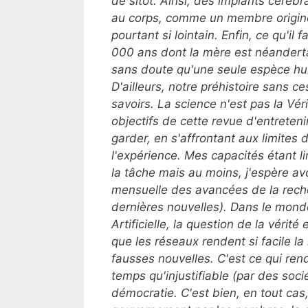
de sitôt. Ainsi, des implants céréb
au corps, comme un membre originel
pourtant si lointain.
Enfin, ce qu'il 
000 ans dont la mère est néandertali
sans doute qu'une seule espèce hum
D'ailleurs, notre préhistoire sans ces
savoirs
. La science n'est pas la Vérit
objectifs de cette revue d'entretenir 
garder, en s'affrontant aux limites
l'expérience.
Mes capacités étant li
la tâche mais au moins, j'espère avo
mensuelle des avancées de la recher
dernières nouvelles). Dans le monde 
Artificielle, la question de la vérité
que les réseaux rendent si facile la
fausses nouvelles. C'est ce qui re
temps qu'injustifiable (par des soc
démocratie. C'est bien, en tout cas