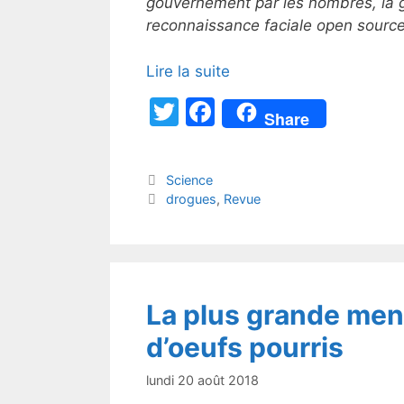
gouvernement par les nombres, la g
reconnaissance faciale open source 
Lire la suite
T
F
Share
w
a
itt
c
Catégories
Science
er
e
Étiquettes
drogues
,
Revue
b
o
o
k
La plus grande mena
d’oeufs pourris
lundi 20 août 2018