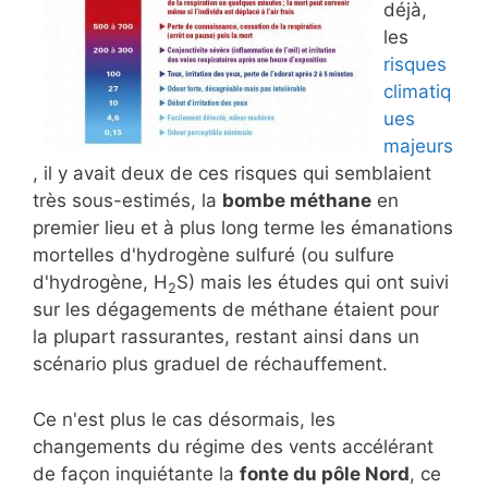
déjà,
les
risques
climatiq
ues
majeurs
, il y avait deux de ces risques qui semblaient
très sous-estimés, la
bombe méthane
en
premier lieu et à plus long terme les émanations
mortelles d'hydrogène sulfuré (ou sulfure
d'hydrogène, H
S) mais les études qui ont suivi
2
sur les dégagements de méthane étaient pour
la plupart rassurantes, restant ainsi dans un
scénario plus graduel de réchauffement.
Ce n'est plus le cas désormais, les
changements du régime des vents accélérant
de façon inquiétante la
fonte du pôle Nord
, ce