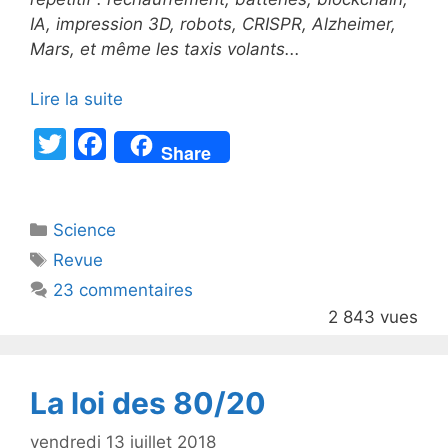
IA, impression 3D, robots, CRISPR, Alzheimer,
Mars, et même les taxis volants...
Lire la suite
T
F
Share
w
a
itt
c
Catégories
Science
er
e
Étiquettes
Revue
b
23 commentaires
o
2 843 vues
o
k
La loi des 80/20
vendredi 13 juillet 2018