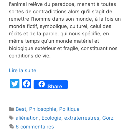
l'animal relève du paradoxe, menant à toutes
sortes de contradictions alors qu'il s'agit de
remettre l'homme dans son monde, à la fois un
monde fictif, symbolique, culturel, celui des
récits et de la parole, qui nous spécifie, en
même temps qu'un monde matériel et
biologique extérieur et fragile, constituant nos
conditions de vie.
Lire la suite
T
F
Share
w
a
itt
c
Catégories
Best
er
,
Philosophie
e
,
Politique
Étiquettes
aliénation
,
Ecologie
,
extraterrestres
,
Gorz
b
6 commentaires
o