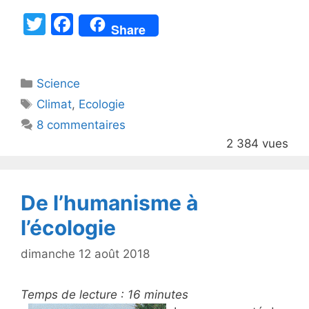
T
F
Share
w
a
itt
c
Catégories
Science
er
e
Étiquettes
Climat
,
Ecologie
b
8 commentaires
o
2 384 vues
o
k
De l’humanisme à
l’écologie
dimanche 12 août 2018
Temps de lecture :
16
minutes