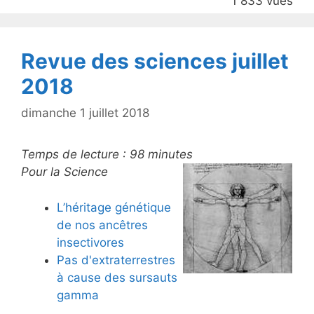
1 833 vues
o
k
Revue des sciences juillet
2018
dimanche 1 juillet 2018
Temps de lecture :
98
minutes
Pour la Science
L’héritage génétique
de nos ancêtres
insectivores
Pas d'extraterrestres
à cause des sursauts
gamma