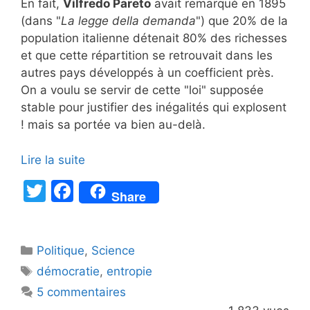
En fait,
Vilfredo Pareto
avait remarqué en 1895
(dans "
La legge della demanda
") que 20% de la
population italienne détenait 80% des richesses
et que cette répartition se retrouvait dans les
autres pays développés à un coefficient près.
On a voulu se servir de cette "loi" supposée
stable pour justifier des inégalités qui explosent
! mais sa portée va bien au-delà.
Lire la suite
T
F
Share
w
a
itt
c
Catégories
Politique
er
e
,
Science
Étiquettes
démocratie
,
entropie
b
5 commentaires
o