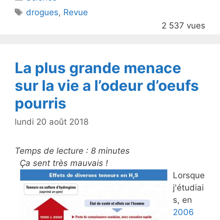
er
e
Étiquettes
drogues
,
Revue
b
2 537 vues
o
o
k
La plus grande menace
sur la vie a l’odeur d’oeufs
pourris
lundi 20 août 2018
Temps de lecture :
8
minutes
Ça sent très mauvais !
Lorsque
j'étudiai
s, en
2006