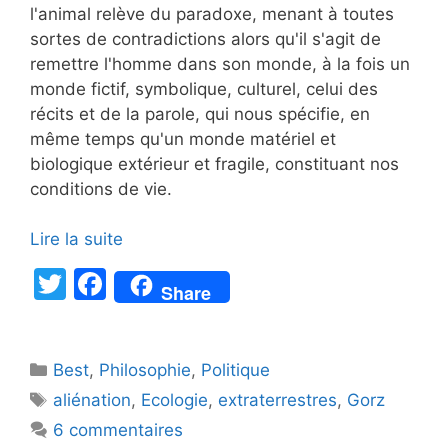
l'animal relève du paradoxe, menant à toutes
sortes de contradictions alors qu'il s'agit de
remettre l'homme dans son monde, à la fois un
monde fictif, symbolique, culturel, celui des
récits et de la parole, qui nous spécifie, en
même temps qu'un monde matériel et
biologique extérieur et fragile, constituant nos
conditions de vie.
Lire la suite
T
F
Share
w
a
itt
c
Catégories
Best
er
,
Philosophie
e
,
Politique
Étiquettes
aliénation
,
Ecologie
,
extraterrestres
,
Gorz
b
6 commentaires
o