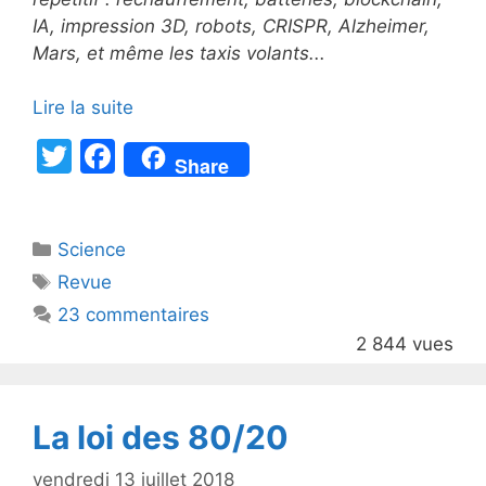
IA, impression 3D, robots, CRISPR, Alzheimer,
Mars, et même les taxis volants...
Lire la suite
T
F
Share
w
a
itt
c
Catégories
Science
er
e
Étiquettes
Revue
b
23 commentaires
o
2 844 vues
o
k
La loi des 80/20
vendredi 13 juillet 2018