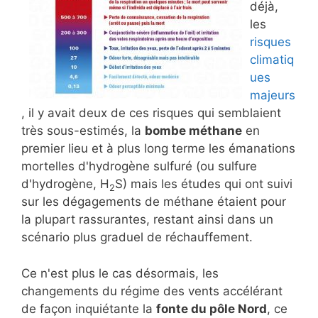
déjà,
les
risques
climatiq
ues
majeurs
, il y avait deux de ces risques qui semblaient
très sous-estimés, la
bombe méthane
en
premier lieu et à plus long terme les émanations
mortelles d'hydrogène sulfuré (ou sulfure
d'hydrogène, H
S) mais les études qui ont suivi
2
sur les dégagements de méthane étaient pour
la plupart rassurantes, restant ainsi dans un
scénario plus graduel de réchauffement.
Ce n'est plus le cas désormais, les
changements du régime des vents accélérant
de façon inquiétante la
fonte du pôle Nord
, ce