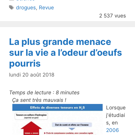
er
e
Étiquettes
drogues
,
Revue
b
2 537 vues
o
o
k
La plus grande menace
sur la vie a l’odeur d’oeufs
pourris
lundi 20 août 2018
Temps de lecture :
8
minutes
Ça sent très mauvais !
Lorsque
j'étudiai
s, en
2006