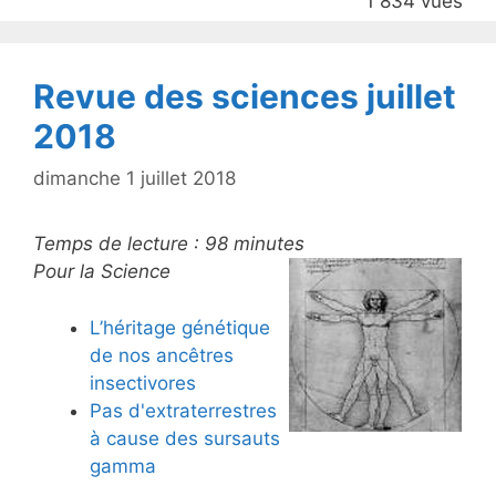
1 834 vues
o
k
Revue des sciences juillet
2018
dimanche 1 juillet 2018
Temps de lecture :
98
minutes
Pour la Science
L’héritage génétique
de nos ancêtres
insectivores
Pas d'extraterrestres
à cause des sursauts
gamma