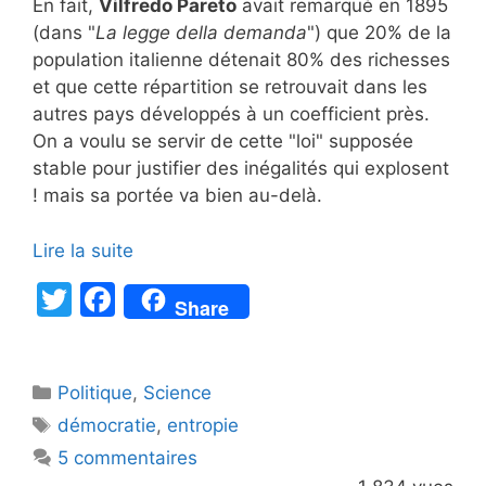
En fait,
Vilfredo Pareto
avait remarqué en 1895
(dans "
La legge della demanda
") que 20% de la
population italienne détenait 80% des richesses
et que cette répartition se retrouvait dans les
autres pays développés à un coefficient près.
On a voulu se servir de cette "loi" supposée
stable pour justifier des inégalités qui explosent
! mais sa portée va bien au-delà.
Lire la suite
T
F
Share
w
a
itt
c
Catégories
Politique
er
e
,
Science
Étiquettes
démocratie
,
entropie
b
5 commentaires
o