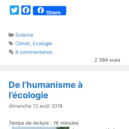
T
F
Share
w
a
itt
c
Catégories
Science
er
e
Étiquettes
Climat
,
Ecologie
b
8 commentaires
o
2 384 vues
o
k
De l’humanisme à
l’écologie
dimanche 12 août 2018
Temps de lecture :
16
minutes