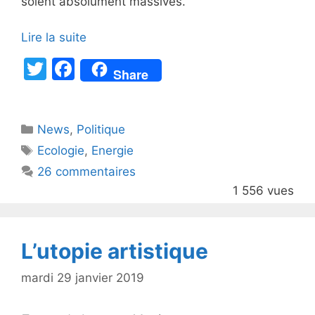
soient absolument massives.
Lire la suite
T
F
Share
w
a
itt
c
Catégories
News
er
,
e
Politique
Étiquettes
Ecologie
,
Energie
b
26 commentaires
o
1 556 vues
o
k
L’utopie artistique
mardi 29 janvier 2019