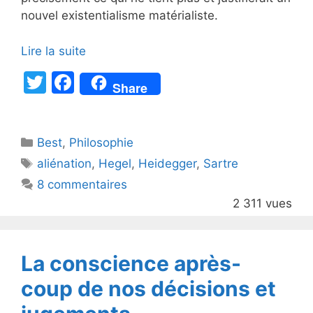
nouvel existentialisme matérialiste.
Lire la suite
T
F
Share
w
a
itt
c
Catégories
Best
er
,
Philosophie
e
Étiquettes
aliénation
,
Hegel
,
Heidegger
,
Sartre
b
8 commentaires
o
2 311 vues
o
k
La conscience après-
coup de nos décisions et