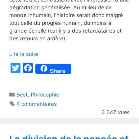
dégradation généralisée. Au milieu de ce
monde inhumain, l'histoire serait donc malgré
tout celle du progrès humain, du moins à
grande échelle (car il y a des retardataires et
des retours en arrière).
Lire la suite
T
F
Share
w
a
itt
c
Catégories
Best
er
,
Philosophie
e
4 commentaires
b
6 647 vues
o
o
k