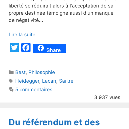
liberté se réduirait alors à l'acceptation de sa
propre destinée témoigne aussi d'un manque
de négativité...
Lire la suite
T
F
Share
w
a
itt
c
Catégories
Best
er
,
Philosophie
e
Étiquettes
Heidegger
,
Lacan
,
Sartre
b
5 commentaires
o
3 937 vues
o
k
Du référendum et des