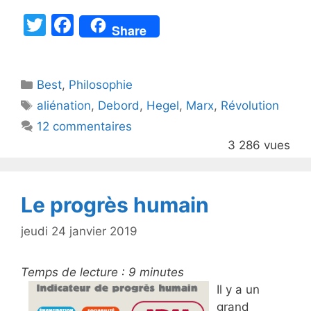
T
F
Share
w
a
itt
c
Catégories
Best
er
,
Philosophie
e
Étiquettes
aliénation
,
Debord
,
Hegel
,
Marx
,
Révolution
b
12 commentaires
o
3 286 vues
o
k
Le progrès humain
jeudi 24 janvier 2019
Temps de lecture :
9
minutes
Il y a un
grand