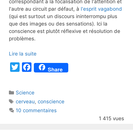
correspondant à la focalisation de l'attention et
l'autre au circuit par défaut, à
l'esprit vagabond
(qui est surtout un discours ininterrompu plus
que des images ou des sensations). Ici la
conscience est plutôt réflexive et résolution de
problèmes.
Lire la suite
T
F
Share
w
a
itt
c
Catégories
Science
er
e
Étiquettes
cerveau
,
conscience
b
10 commentaires
o
1 415 vues
o