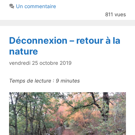
b
Un commentaire
o
811 vues
o
k
Déconnexion – retour à la
nature
vendredi 25 octobre 2019
Temps de lecture :
9
minutes