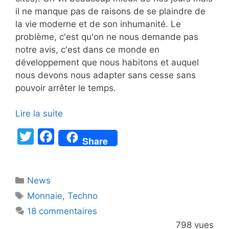
il ne manque pas de raisons de se plaindre de
la vie moderne et de son inhumanité. Le
problème, c'est qu'on ne nous demande pas
notre avis, c'est dans ce monde en
développement que nous habitons et auquel
nous devons nous adapter sans cesse sans
pouvoir arrêter le temps.
Lire la suite
T
F
Share
w
a
itt
c
Catégories
News
er
e
Étiquettes
Monnaie
,
Techno
b
18 commentaires
o
798 vues