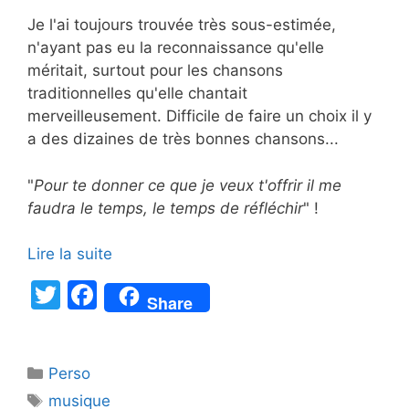
Je l'ai toujours trouvée très sous-estimée,
n'ayant pas eu la reconnaissance qu'elle
méritait, surtout pour les chansons
traditionnelles qu'elle chantait
merveilleusement. Difficile de faire un choix il y
a des dizaines de très bonnes chansons...
"
Pour te donner ce que je veux t'offrir il me
faudra le temps, le temps de réfléchir
" !
Lire la suite
T
F
Share
w
a
itt
c
Catégories
Perso
er
e
Étiquettes
musique