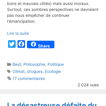
bons et mauvais côtés) mais aussi moraux.
Surtout, ces sombres perspectives ne devraient
pas nous empêcher de continuer
l'émancipation.
Lire la suite
T
F
Share
w
a
itt
c
Catégories
Best
er
,
Philosophie
e
,
Politique
Étiquettes
Climat
,
drogues
,
Ecologie
b
17 commentaires
o
2 024 vues
o
k
La désastreuse défaite du