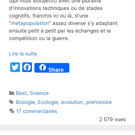
(qui nous assujettit) avec une pluralité
d'innovations techniques ou de stades
cognitifs, franchis ici ou là, d'une
"
métapopulation
" assez diverse s'y adaptant
ensuite petit à petit par les échanges et la
compétition ou la guerre.
Lire la suite
T
F
Share
w
a
itt
c
Catégories
Best
er
,
Science
e
Étiquettes
Biologie
,
Ecologie
,
evolution
,
prehistoire
b
17 commentaires
o
2 579 vues
o
k