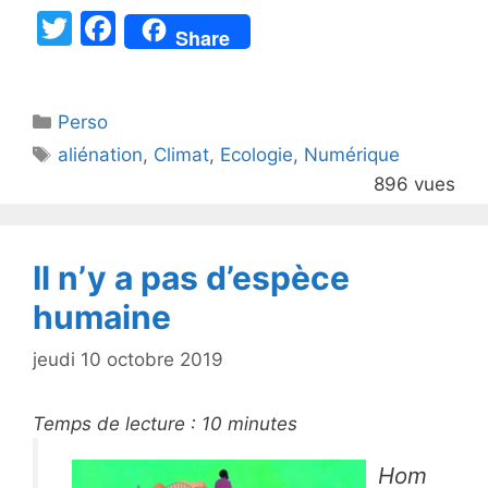
T
F
Share
w
a
itt
c
Catégories
Perso
er
e
Étiquettes
aliénation
,
Climat
,
Ecologie
,
Numérique
b
896 vues
o
o
k
Il n’y a pas d’espèce
humaine
jeudi 10 octobre 2019
Temps de lecture :
10
minutes
Hom