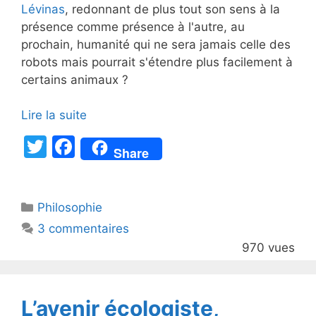
Lévinas
, redonnant de plus tout son sens à la
présence comme présence à l'autre, au
prochain, humanité qui ne sera jamais celle des
robots mais pourrait s'étendre plus facilement à
certains animaux ?
Lire la suite
T
F
Share
w
a
itt
c
Catégories
Philosophie
er
e
3 commentaires
b
970 vues
o
o
k
L’avenir écologiste,