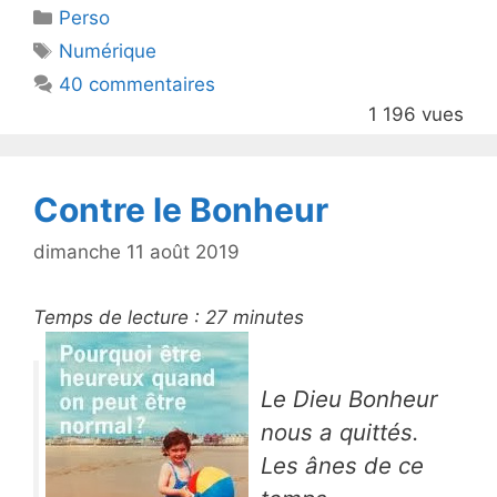
Catégories
Perso
er
e
Étiquettes
Numérique
b
40 commentaires
o
1 196 vues
o
k
Contre le Bonheur
dimanche 11 août 2019
Temps de lecture :
27
minutes
Le Dieu Bonheur
nous a quittés.
Les ânes de ce