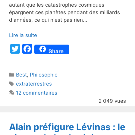
autant que les catastrophes cosmiques
épargnent ces planètes pendant des milliards
d'années, ce qui n'est pas rien...
Lire la suite
T
F
Share
w
a
itt
c
Catégories
Best
er
,
Philosophie
e
Étiquettes
extraterrestres
b
12 commentaires
o
2 049 vues
o
k
Alain préfigure Lévinas : le