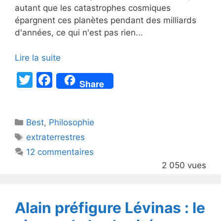
autant que les catastrophes cosmiques
épargnent ces planètes pendant des milliards
d'années, ce qui n'est pas rien...
Lire la suite
T
F
Share
w
a
itt
c
Catégories
Best
er
,
Philosophie
e
Étiquettes
extraterrestres
b
12 commentaires
o
2 050 vues
o
k
Alain préfigure Lévinas : le