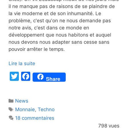
il ne manque pas de raisons de se plaindre de
la vie moderne et de son inhumanité. Le
problème, c'est qu'on ne nous demande pas
notre avis, c'est dans ce monde en
développement que nous habitons et auquel
nous devons nous adapter sans cesse sans
pouvoir arrêter le temps.
Lire la suite
T
F
Share
w
a
itt
c
Catégories
News
er
e
Étiquettes
Monnaie
,
Techno
b
18 commentaires
o
798 vues