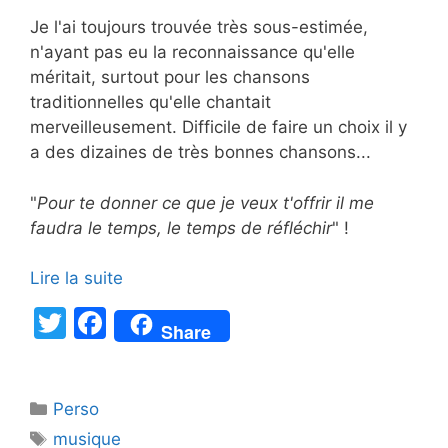
Je l'ai toujours trouvée très sous-estimée,
n'ayant pas eu la reconnaissance qu'elle
méritait, surtout pour les chansons
traditionnelles qu'elle chantait
merveilleusement. Difficile de faire un choix il y
a des dizaines de très bonnes chansons...
"
Pour te donner ce que je veux t'offrir il me
faudra le temps, le temps de réfléchir
" !
Lire la suite
T
F
Share
w
a
itt
c
Catégories
Perso
er
e
Étiquettes
musique