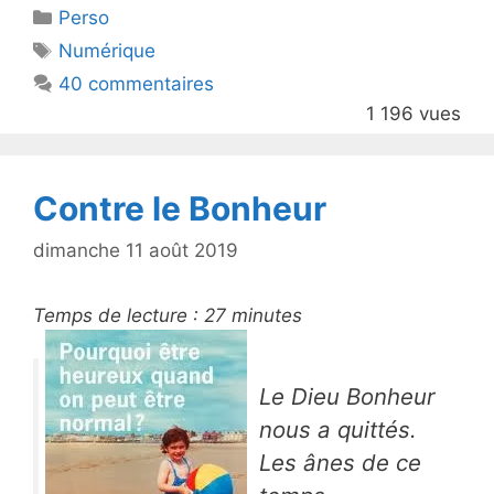
Catégories
Perso
er
e
Étiquettes
Numérique
b
40 commentaires
o
1 196 vues
o
k
Contre le Bonheur
dimanche 11 août 2019
Temps de lecture :
27
minutes
Le Dieu Bonheur
nous a quittés.
Les ânes de ce