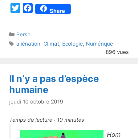
T
F
Share
w
a
itt
c
Catégories
Perso
er
e
Étiquettes
aliénation
,
Climat
,
Ecologie
,
Numérique
b
896 vues
o
o
k
Il n’y a pas d’espèce
humaine
jeudi 10 octobre 2019
Temps de lecture :
10
minutes
Hom