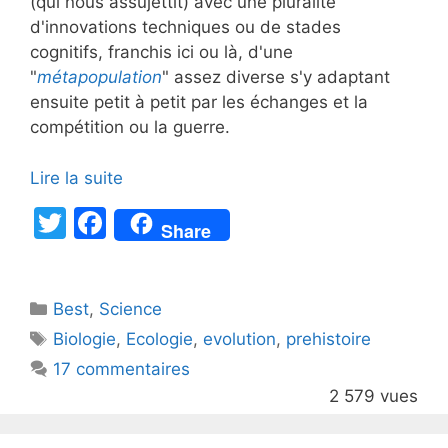
(qui nous assujettit) avec une pluralité
d'innovations techniques ou de stades
cognitifs, franchis ici ou là, d'une
"
métapopulation
" assez diverse s'y adaptant
ensuite petit à petit par les échanges et la
compétition ou la guerre.
Lire la suite
T
F
Share
w
a
itt
c
Catégories
Best
er
,
Science
e
Étiquettes
Biologie
,
Ecologie
,
evolution
,
prehistoire
b
17 commentaires
o
2 579 vues
o
k