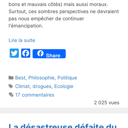
bons et mauvais côtés) mais aussi moraux.
Surtout, ces sombres perspectives ne devraient
pas nous empêcher de continuer
l'émancipation.
Lire la suite
T
F
Share
w
a
itt
c
Catégories
Best
er
,
Philosophie
e
,
Politique
Étiquettes
Climat
,
drogues
,
Ecologie
b
17 commentaires
o
2 025 vues
o
k
La désastreuse défaite du