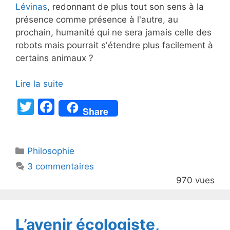
Lévinas
, redonnant de plus tout son sens à la
présence comme présence à l'autre, au
prochain, humanité qui ne sera jamais celle des
robots mais pourrait s'étendre plus facilement à
certains animaux ?
Lire la suite
T
F
Share
w
a
itt
c
Catégories
Philosophie
er
e
3 commentaires
b
970 vues
o
o
k
L’avenir écologiste,