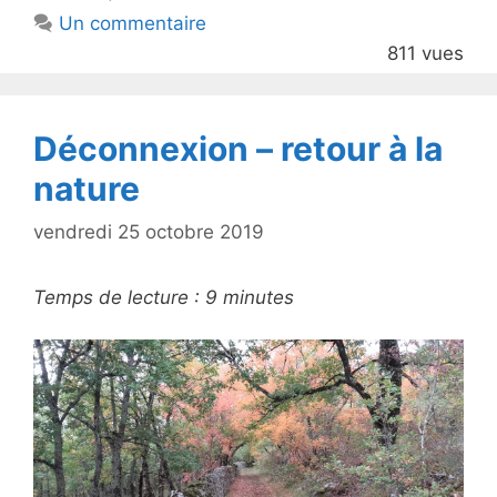
b
Un commentaire
o
811 vues
o
k
Déconnexion – retour à la
nature
vendredi 25 octobre 2019
Temps de lecture :
9
minutes