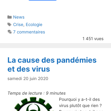
w
a
itt
c
Catégories
News
er
e
Étiquettes
Crise
,
Ecologie
b
7 commentaires
o
1 451 vues
o
k
La cause des pandémies
et des virus
samedi 20 juin 2020
Temps de lecture :
9
minutes
Pourquoi y a-t-il des
virus plutôt que rien ?