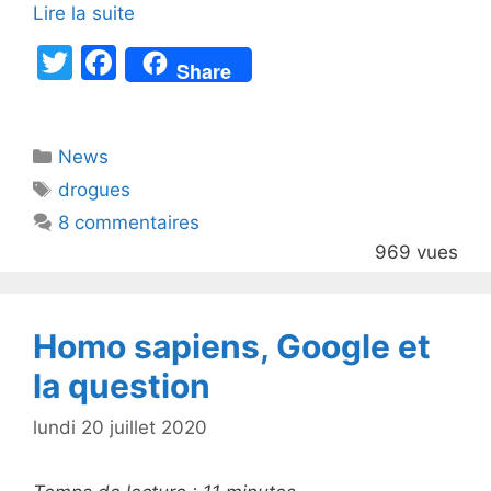
Lire la suite
T
F
Share
w
a
itt
c
Catégories
News
er
e
Étiquettes
drogues
b
8 commentaires
o
969 vues
o
k
Homo sapiens, Google et
la question
lundi 20 juillet 2020