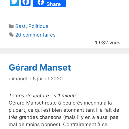
T
F
Share
w
a
itt
c
Catégories
Best
er
,
Politique
e
20 commentaires
b
1 932 vues
o
o
k
Gérard Manset
dimanche 5 juillet 2020
Temps de lecture :
< 1
minute
Gérard Manset reste à peu près inconnu à la
plupart, ce qui est bien étonnant tant il a fait de
très grandes chansons (mais il y en a aussi pas
mal de moins bonnes). Contrairement à ce