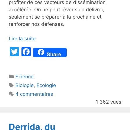
profiter de ces vecteurs de dissémination
accélérée. On ne peut rêver s'en délivrer,
seulement se préparer à la prochaine et
renforcer nos défenses.
Lire la suite
T
F
Share
w
a
itt
c
Catégories
Science
er
e
Étiquettes
Biologie
,
Ecologie
b
4 commentaires
o
1 362 vues
o
k
Derrida, du