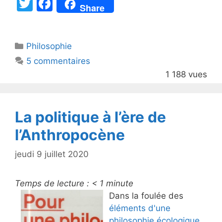
T
F
Share
w
a
itt
c
Catégories
Philosophie
er
e
5 commentaires
b
1 188 vues
o
o
k
La politique à l’ère de
l’Anthropocène
jeudi 9 juillet 2020
Temps de lecture :
< 1
minute
Dans la foulée des
éléments d'une
philosophie écologique