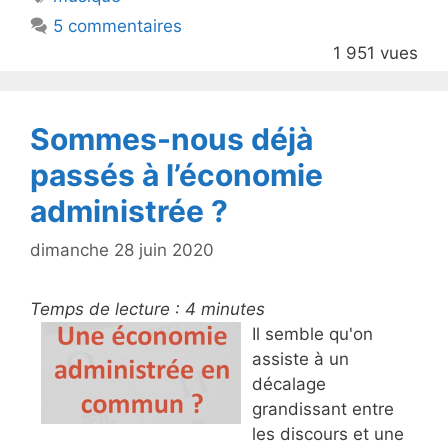
b
5 commentaires
o
1 951 vues
o
k
Sommes-nous déjà
passés à l’économie
administrée ?
dimanche 28 juin 2020
Temps de lecture :
4
minutes
Il semble qu'on
assiste à un
décalage
grandissant entre
les discours et une