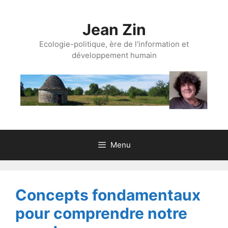
Aller
au
Jean Zin
contenu
Ecologie-politique, ère de l'information et
développement humain
Menu
Concepts fondamentaux
pour comprendre notre