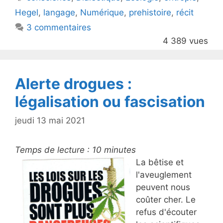
b
Hegel
,
langage
,
Numérique
,
prehistoire
,
récit
o
3 commentaires
o
4 389 vues
k
Alerte drogues :
légalisation ou fascisation
jeudi 13 mai 2021
Temps de lecture :
10
minutes
La bêtise et
l'aveuglement
peuvent nous
coûter cher. Le
refus d'écouter