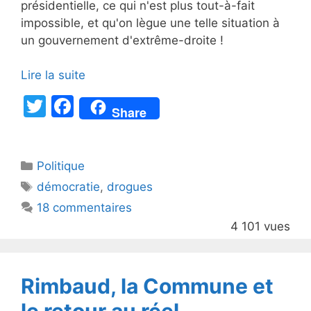
présidentielle, ce qui n'est plus tout-à-fait
impossible, et qu'on lègue une telle situation à
un gouvernement d'extrême-droite !
Lire la suite
T
F
Share
w
a
itt
c
Catégories
Politique
er
e
Étiquettes
démocratie
,
drogues
b
18 commentaires
o
4 101 vues
o
k
Rimbaud, la Commune et