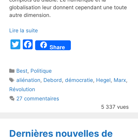
globalisation leur donnent cependant une toute
autre dimension.
Lire la suite
T
F
Share
w
a
itt
c
Catégories
Best
er
,
Politique
e
Étiquettes
aliénation
,
Debord
,
démocratie
,
Hegel
,
Marx
,
b
Révolution
o
27 commentaires
o
5 337 vues
k
Dernières nouvelles de