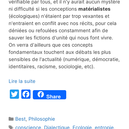
vérifiable par tous, et il n'y aurait aucun mystère
ni difficulté si les conceptions
matérialistes
(écologiques) n'étaient par trop vexantes et
n'entraient en conflit avec nos récits, pour cela
déniées ou refoulées constamment afin de
sauver les fictions d'unité qui nous font vivre.
On verra d'ailleurs que ces concepts
fondamentaux touchent aux débats les plus
sensibles de l'actualité (numérique, démocratie,
identitaires, racisme, sociologie, etc).
Lire la suite
T
F
Share
w
a
itt
c
Catégories
Best
er
,
Philosophie
e
Étiquettes
conscience
,
Dialectique
,
Ecologie
,
entropie
,