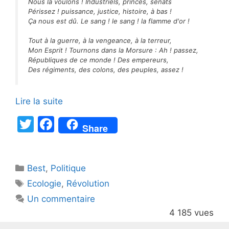
Nous la voulons ! Industriels, princes, sénats
Périssez ! puissance, justice, histoire, à bas !
Ça nous est dû. Le sang ! le sang ! la flamme d'or !
Tout à la guerre, à la vengeance, à la terreur,
Mon Esprit ! Tournons dans la Morsure : Ah ! passez,
Républiques de ce monde ! Des empereurs,
Des régiments, des colons, des peuples, assez !
Lire la suite
T
F
Share
w
a
itt
c
Catégories
Best
er
,
Politique
e
Étiquettes
Ecologie
,
Révolution
b
Un commentaire
o
4 185 vues
o