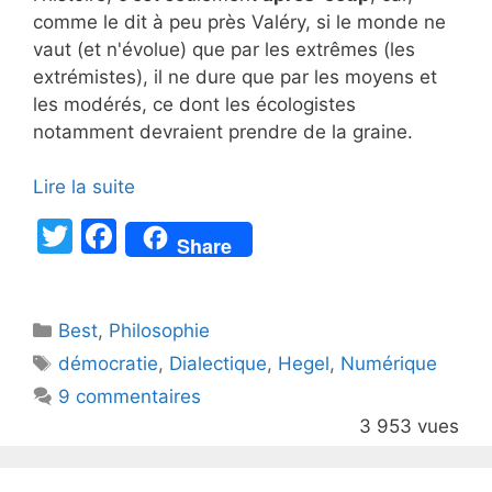
comme le dit à peu près Valéry, si le monde ne
vaut (et n'évolue) que par les extrêmes (les
extrémistes), il ne dure que par les moyens et
les modérés, ce dont les écologistes
notamment devraient prendre de la graine.
Lire la suite
T
F
Share
w
a
itt
c
Catégories
Best
er
,
Philosophie
e
Étiquettes
démocratie
,
Dialectique
,
Hegel
,
Numérique
b
9 commentaires
o
3 953 vues
o
k