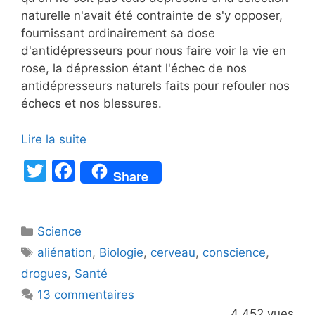
naturelle n'avait été contrainte de s'y opposer,
fournissant ordinairement sa dose
d'antidépresseurs pour nous faire voir la vie en
rose, la dépression étant l'échec de nos
antidépresseurs naturels faits pour refouler nos
échecs et nos blessures.
Lire la suite
T
F
Share
w
a
itt
c
Catégories
Science
er
e
Étiquettes
aliénation
,
Biologie
,
cerveau
,
conscience
,
b
drogues
,
Santé
o
13 commentaires
o
4 452 vues