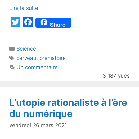
Lire la suite
T
F
Share
w
a
itt
c
Catégories
Science
er
e
Étiquettes
cerveau
,
prehistoire
b
Un commentaire
o
3 187 vues
o
k
L’utopie rationaliste à l’ère
du numérique
vendredi 26 mars 2021