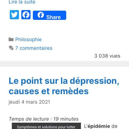
Lire la suite
T
F
Share
w
a
itt
c
Catégories
Philosophie
er
e
7 commentaires
b
3 038 vues
o
o
k
Le point sur la dépression,
causes et remèdes
jeudi 4 mars 2021
Temps de lecture :
19
minutes
L'
épidémie
de