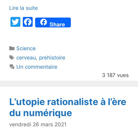
Lire la suite
T
F
Share
w
a
itt
c
Catégories
Science
er
e
Étiquettes
cerveau
,
prehistoire
b
Un commentaire
o
3 187 vues
o
k
L’utopie rationaliste à l’ère
du numérique
vendredi 26 mars 2021