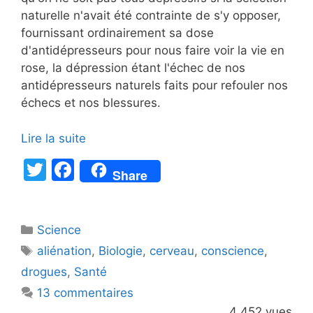
naturelle n'avait été contrainte de s'y opposer,
fournissant ordinairement sa dose
d'antidépresseurs pour nous faire voir la vie en
rose, la dépression étant l'échec de nos
antidépresseurs naturels faits pour refouler nos
échecs et nos blessures.
Lire la suite
T
F
Share
w
a
itt
c
Catégories
Science
er
e
Étiquettes
aliénation
,
Biologie
,
cerveau
,
conscience
,
b
drogues
,
Santé
o
13 commentaires
o
4 452 vues