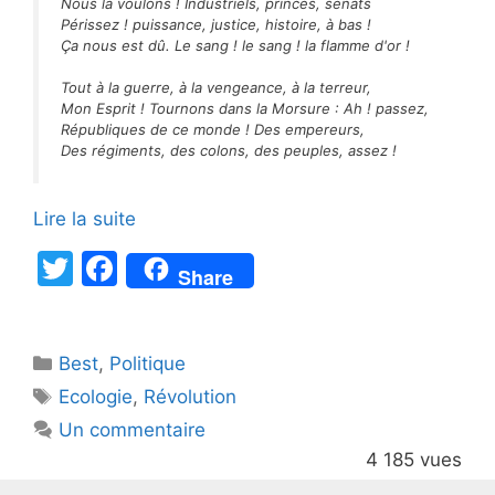
Nous la voulons ! Industriels, princes, sénats
Périssez ! puissance, justice, histoire, à bas !
Ça nous est dû. Le sang ! le sang ! la flamme d'or !
Tout à la guerre, à la vengeance, à la terreur,
Mon Esprit ! Tournons dans la Morsure : Ah ! passez,
Républiques de ce monde ! Des empereurs,
Des régiments, des colons, des peuples, assez !
Lire la suite
T
F
Share
w
a
itt
c
Catégories
Best
er
,
Politique
e
Étiquettes
Ecologie
,
Révolution
b
Un commentaire
o
4 185 vues
o