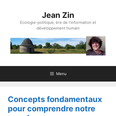
Aller
au
Jean Zin
contenu
Ecologie-politique, ère de l'information et
développement humain
Menu
Concepts fondamentaux
pour comprendre notre