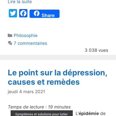
Lire la suite
T
F
Share
w
a
itt
c
Catégories
Philosophie
er
e
7 commentaires
b
3 038 vues
o
o
k
Le point sur la dépression,
causes et remèdes
jeudi 4 mars 2021
Temps de lecture :
19
minutes
L'
épidémie
de