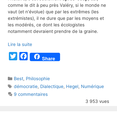
comme le dit à peu près Valéry, si le monde ne
vaut (et n'évolue) que par les extrêmes (les
extrémistes), il ne dure que par les moyens et
les modérés, ce dont les écologistes
notamment devraient prendre de la graine.
Lire la suite
T
F
Share
w
a
itt
c
Catégories
Best
er
,
Philosophie
e
Étiquettes
démocratie
,
Dialectique
,
Hegel
,
Numérique
b
9 commentaires
o
3 953 vues
o
k