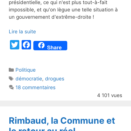
présidentielle, ce qui n'est plus tout-à-fait
impossible, et qu'on lègue une telle situation à
un gouvernement d'extrême-droite !
Lire la suite
T
F
Share
w
a
itt
c
Catégories
Politique
er
e
Étiquettes
démocratie
,
drogues
b
18 commentaires
o
4 101 vues
o
k
Rimbaud, la Commune et