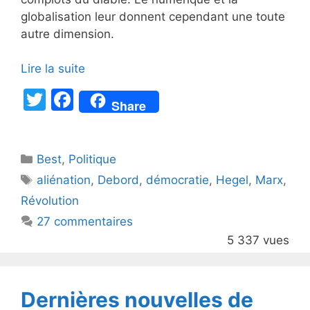
globalisation leur donnent cependant une toute
autre dimension.
Lire la suite
T
F
Share
w
a
itt
c
Catégories
Best
er
,
Politique
e
Étiquettes
aliénation
,
Debord
,
démocratie
,
Hegel
,
Marx
,
b
Révolution
o
27 commentaires
o
5 337 vues
k
Dernières nouvelles de