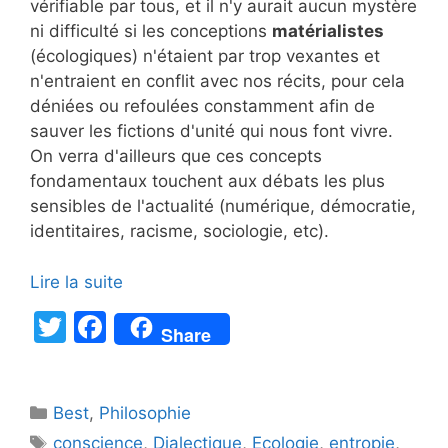
vérifiable par tous, et il n'y aurait aucun mystère
ni difficulté si les conceptions
matérialistes
(écologiques) n'étaient par trop vexantes et
n'entraient en conflit avec nos récits, pour cela
déniées ou refoulées constamment afin de
sauver les fictions d'unité qui nous font vivre.
On verra d'ailleurs que ces concepts
fondamentaux touchent aux débats les plus
sensibles de l'actualité (numérique, démocratie,
identitaires, racisme, sociologie, etc).
Lire la suite
T
F
Share
w
a
itt
c
Catégories
Best
er
,
Philosophie
e
Étiquettes
conscience
,
Dialectique
,
Ecologie
,
entropie
,