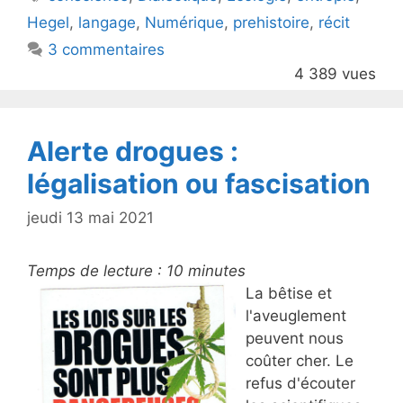
b
Hegel
,
langage
,
Numérique
,
prehistoire
,
récit
o
3 commentaires
o
4 389 vues
k
Alerte drogues :
légalisation ou fascisation
jeudi 13 mai 2021
Temps de lecture :
10
minutes
La bêtise et
l'aveuglement
peuvent nous
coûter cher. Le
refus d'écouter