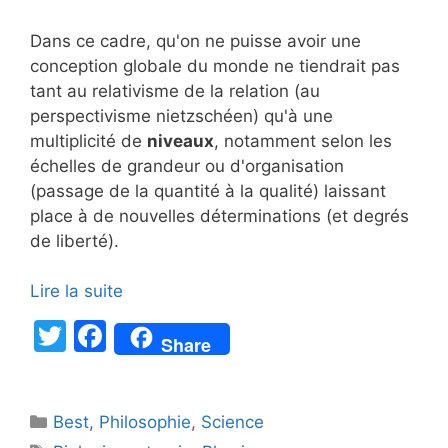
Dans ce cadre, qu'on ne puisse avoir une
conception globale du monde ne tiendrait pas
tant au relativisme de la relation (au
perspectivisme nietzschéen) qu'à une
multiplicité de
niveaux
, notamment selon les
échelles de grandeur ou d'organisation
(passage de la quantité à la qualité) laissant
place à de nouvelles déterminations (et degrés
de liberté).
Lire la suite
T
F
Share
w
a
itt
c
Catégories
Best
er
,
Philosophie
e
,
Science