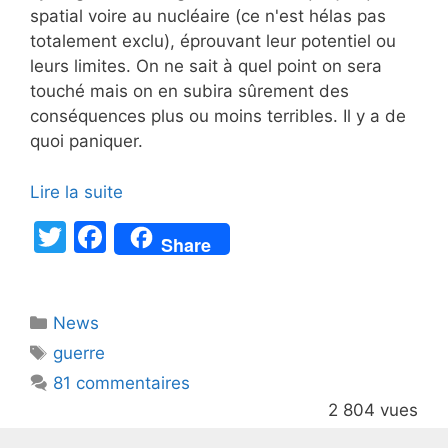
spatial voire au nucléaire (ce n'est hélas pas
totalement exclu), éprouvant leur potentiel ou
leurs limites. On ne sait à quel point on sera
touché mais on en subira sûrement des
conséquences plus ou moins terribles. Il y a de
quoi paniquer.
Lire la suite
T
F
Share
w
a
itt
c
Catégories
News
er
e
Étiquettes
guerre
b
81 commentaires
o
2 804 vues
o