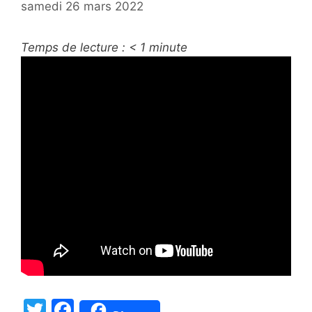
samedi 26 mars 2022
Temps de lecture :
< 1
minute
T
F