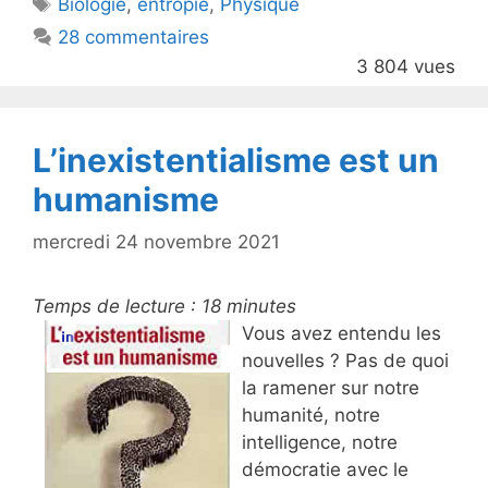
Étiquettes
Biologie
,
entropie
,
Physique
b
28 commentaires
o
3 804 vues
o
k
L’inexistentialisme est un
humanisme
mercredi 24 novembre 2021
Temps de lecture :
18
minutes
Vous avez entendu les
nouvelles ? Pas de quoi
la ramener sur notre
humanité, notre
intelligence, notre
démocratie avec le