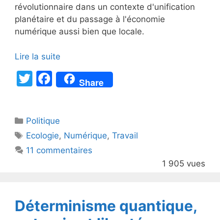
révolutionnaire dans un contexte d'unification
planétaire et du passage à l'économie
numérique aussi bien que locale.
Lire la suite
T
F
Share
w
a
itt
c
Catégories
Politique
er
e
Étiquettes
Ecologie
,
Numérique
,
Travail
b
11 commentaires
o
1 905 vues
o
k
Déterminisme quantique,