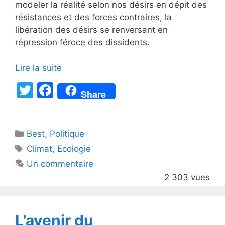
modeler la réalité selon nos désirs en dépit des
résistances et des forces contraires, la
libération des désirs se renversant en
répression féroce des dissidents.
Lire la suite
T
F
Share
w
a
itt
c
Catégories
Best
er
,
Politique
e
Étiquettes
Climat
,
Ecologie
b
Un commentaire
o
2 303 vues
o
k
L’avenir du