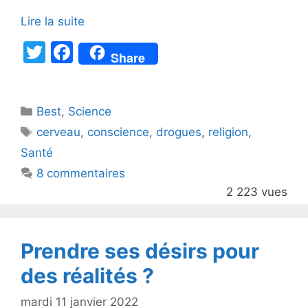
Lire la suite
T
F
Share
w
a
itt
c
Catégories
Best
er
,
Science
e
Étiquettes
cerveau
,
conscience
,
drogues
,
religion
,
b
Santé
o
8 commentaires
o
2 223 vues
k
Prendre ses désirs pour
des réalités ?
mardi 11 janvier 2022