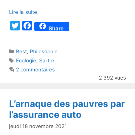
Lire la suite
T
F
Share
w
a
itt
c
Catégories
Best
er
,
Philosophie
e
Étiquettes
Ecologie
,
Sartre
b
2 commentaires
o
2 392 vues
o
k
L’arnaque des pauvres par
l’assurance auto
jeudi 18 novembre 2021