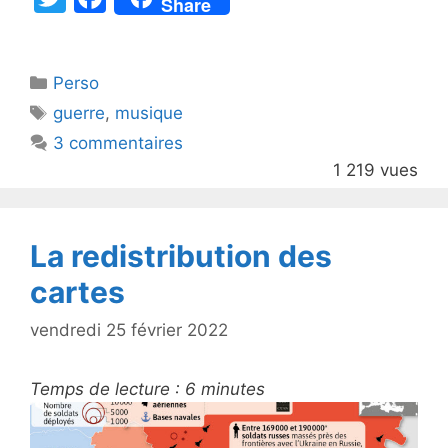
Share
w
a
itt
c
Catégories
Perso
er
e
Étiquettes
guerre
,
musique
b
3 commentaires
o
1 219 vues
o
k
La redistribution des
cartes
vendredi 25 février 2022
Temps de lecture :
6
minutes