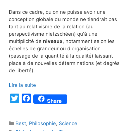
Dans ce cadre, qu'on ne puisse avoir une
conception globale du monde ne tiendrait pas
tant au relativisme de la relation (au
perspectivisme nietzschéen) qu'à une
multiplicité de
niveaux
, notamment selon les
échelles de grandeur ou d'organisation
(passage de la quantité à la qualité) laissant
place à de nouvelles déterminations (et degrés
de liberté).
Lire la suite
T
F
Share
w
a
itt
c
Catégories
Best
er
,
Philosophie
e
,
Science