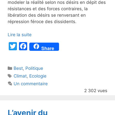
modeler la réalité selon nos désirs en dépit des
résistances et des forces contraires, la
libération des désirs se renversant en
répression féroce des dissidents.
Lire la suite
T
F
Share
w
a
itt
c
Catégories
Best
er
,
Politique
e
Étiquettes
Climat
,
Ecologie
b
Un commentaire
o
2 302 vues
o
k
L’avenir du