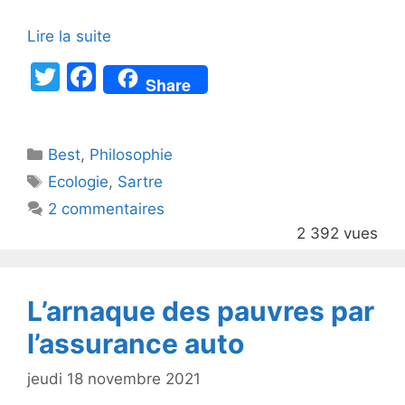
Lire la suite
T
F
Share
w
a
itt
c
Catégories
Best
er
,
Philosophie
e
Étiquettes
Ecologie
,
Sartre
b
2 commentaires
o
2 392 vues
o
k
L’arnaque des pauvres par
l’assurance auto
jeudi 18 novembre 2021