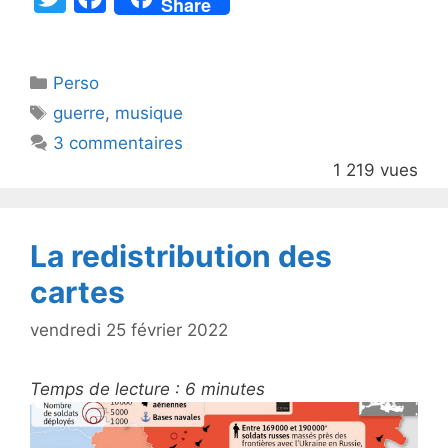
Share
w
a
itt
c
Catégories
Perso
er
e
Étiquettes
guerre
,
musique
b
3 commentaires
o
1 219 vues
o
k
La redistribution des
cartes
vendredi 25 février 2022
Temps de lecture :
6
minutes