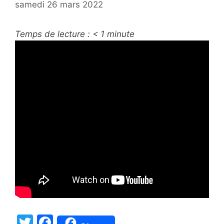
samedi 26 mars 2022
Temps de lecture :
< 1
minute
T
F