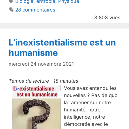
Étiquettes
Biologie
,
entropie
,
Physique
b
28 commentaires
o
3 803 vues
o
k
L’inexistentialisme est un
humanisme
mercredi 24 novembre 2021
Temps de lecture :
18
minutes
Vous avez entendu les
nouvelles ? Pas de quoi
la ramener sur notre
humanité, notre
intelligence, notre
démocratie avec le