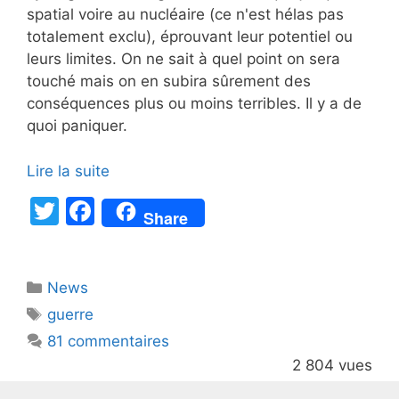
spatial voire au nucléaire (ce n'est hélas pas
totalement exclu), éprouvant leur potentiel ou
leurs limites. On ne sait à quel point on sera
touché mais on en subira sûrement des
conséquences plus ou moins terribles. Il y a de
quoi paniquer.
Lire la suite
T
F
Share
w
a
itt
c
Catégories
News
er
e
Étiquettes
guerre
b
81 commentaires
o
2 804 vues
o