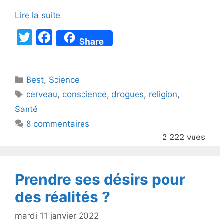
Lire la suite
T
F
Share
w
a
itt
c
Catégories
Best
er
,
Science
e
Étiquettes
cerveau
,
conscience
,
drogues
,
religion
,
b
Santé
o
8 commentaires
o
2 222 vues
k
Prendre ses désirs pour
des réalités ?
mardi 11 janvier 2022