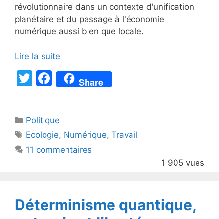
révolutionnaire dans un contexte d'unification
planétaire et du passage à l'économie
numérique aussi bien que locale.
Lire la suite
T
F
Share
w
a
itt
c
Catégories
Politique
er
e
Étiquettes
Ecologie
,
Numérique
,
Travail
b
11 commentaires
o
1 905 vues
o
k
Déterminisme quantique,