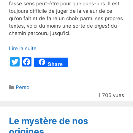
fasse sens peut-être pour quelques-uns. Il est
toujours difficile de juger de la valeur de ce
qu'on fait et de faire un choix parmi ses propres
textes, voici du moins une sorte de
digest
du
chemin parcouru jusqu'ici.
Lire la suite
T
F
Share
w
a
itt
c
Catégories
Perso
er
e
1 705 vues
b
o
o
Le mystère de nos
k
origines