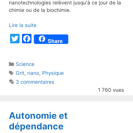
nanotechnologies relèvent jusqu'à ce jour de la
chimie ou de la biochimie.
Lire la suite
T
F
Share
w
a
itt
c
Catégories
Science
er
e
Étiquettes
Grit
,
nano
,
Physique
b
3 commentaires
o
1 760 vues
o
k
Autonomie et
dépendance