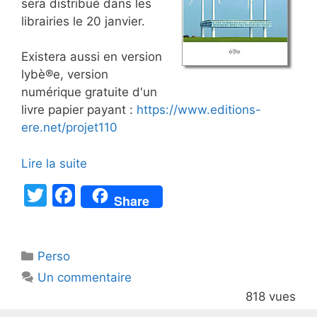
sera distribué dans les
librairies le 20 janvier.
Existera aussi en version
lybè®e, version
numérique gratuite d'un
livre papier payant :
https://www.editions-
ere.net/projet110
Lire la suite
T
F
Share
w
a
itt
c
Catégories
Perso
er
e
Un commentaire
b
818 vues
o