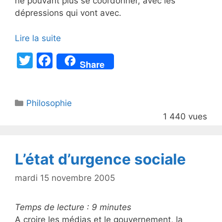
ne pouvant plus se coordonner, avec les
dépressions qui vont avec.
Lire la suite
T
F
Share
w
a
itt
c
Catégories
Philosophie
er
e
1 440 vues
b
o
o
L’état d’urgence sociale
k
mardi 15 novembre 2005
Temps de lecture :
9
minutes
A croire les médias et le gouvernement, la