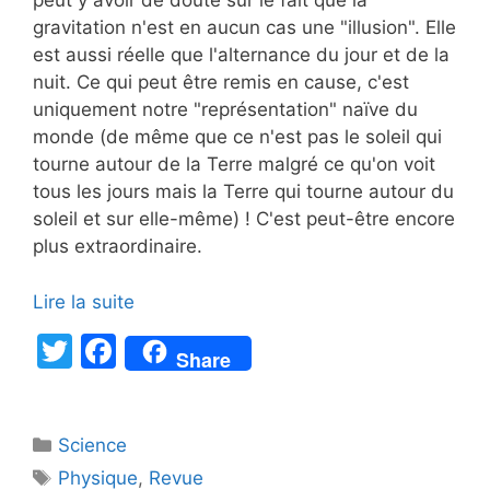
peut y avoir de doute sur le fait que la
gravitation n'est en aucun cas une "illusion". Elle
est aussi réelle que l'alternance du jour et de la
nuit. Ce qui peut être remis en cause, c'est
uniquement notre "représentation" naïve du
monde (de même que ce n'est pas le soleil qui
tourne autour de la Terre malgré ce qu'on voit
tous les jours mais la Terre qui tourne autour du
soleil et sur elle-même) ! C'est peut-être encore
plus extraordinaire.
Lire la suite
T
F
Share
w
a
itt
c
Catégories
Science
er
e
Étiquettes
Physique
,
Revue