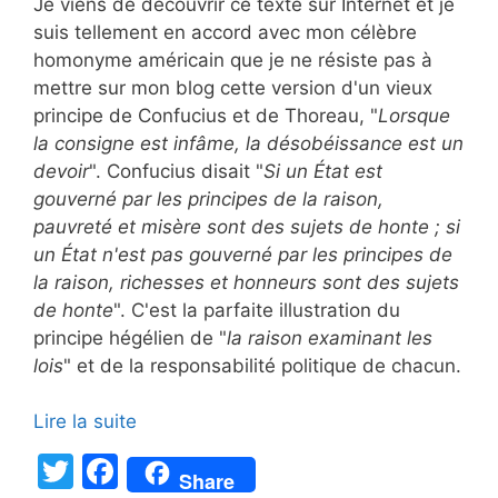
Je viens de découvrir ce texte sur Internet et je
suis tellement en accord avec mon célèbre
homonyme américain que je ne résiste pas à
mettre sur mon blog cette version d'un vieux
principe de Confucius et de Thoreau, "
Lorsque
la consigne est infâme, la désobéissance est un
devoir
". Confucius disait "
Si un État est
gouverné par les principes de la raison,
pauvreté et misère sont des sujets de honte ; si
un État n'est pas gouverné par les principes de
la raison, richesses et honneurs sont des sujets
de honte
". C'est la parfaite illustration du
principe hégélien de "
la raison examinant les
lois
" et de la responsabilité politique de chacun.
Lire la suite
T
F
Share