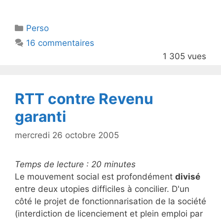
w
a
itt
c
Catégories
Perso
er
e
16 commentaires
b
1 305 vues
o
o
k
RTT contre Revenu
garanti
mercredi 26 octobre 2005
Temps de lecture :
20
minutes
Le mouvement social est profondément
divisé
entre deux utopies difficiles à concilier. D'un
côté le projet de fonctionnarisation de la société
(interdiction de licenciement et plein emploi par