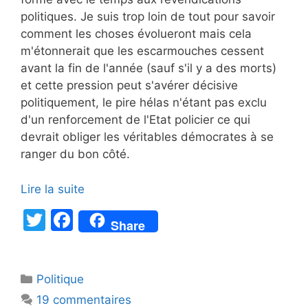
politiques. Je suis trop loin de tout pour savoir
comment les choses évolueront mais cela
m'étonnerait que les escarmouches cessent
avant la fin de l'année (sauf s'il y a des morts)
et cette pression peut s'avérer décisive
politiquement, le pire hélas n'étant pas exclu
d'un renforcement de l'Etat policier ce qui
devrait obliger les véritables démocrates à se
ranger du bon côté.
Lire la suite
T
F
Share
w
a
itt
c
Catégories
Politique
er
e
19 commentaires
b