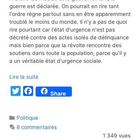
guerre est déclarée. On pourrait en rire tant
l'ordre règne partout sans en être apparemment
troublé le moins du monde. Il n'y a pas de quoi
rire pourtant car l'état d'urgence n'est pas
décrété contre des actes isolés de délinquance
mais bien parce que la révolte rencontre des
soutiens dans toute la population, parce qu'il y
a un véritable état d'urgence sociale.
Lire la suite
T
F
Share
w
a
itt
c
Catégories
Politique
er
e
8 commentaires
b
1 349 vues