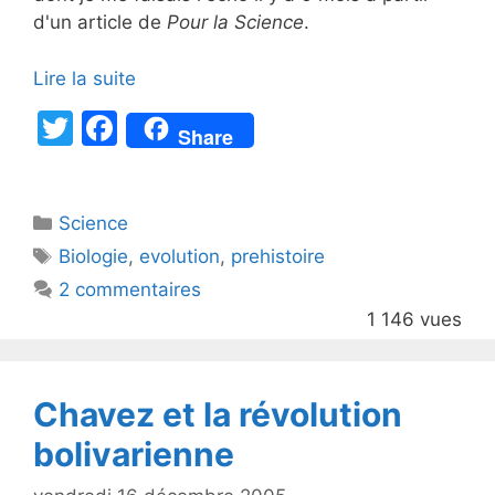
d'un article de
Pour la Science
.
Lire la suite
T
F
Share
w
a
itt
c
Catégories
Science
er
e
Étiquettes
Biologie
,
evolution
,
prehistoire
b
2 commentaires
o
1 146 vues
o
k
Chavez et la révolution
bolivarienne