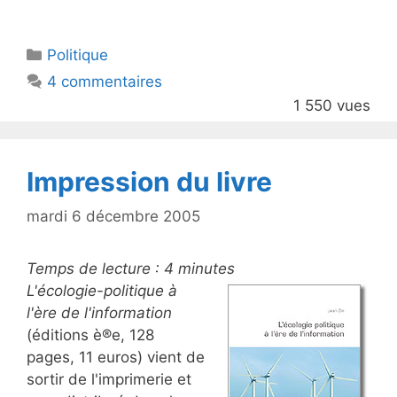
w
a
itt
c
Catégories
Politique
er
e
4 commentaires
b
1 550 vues
o
o
k
Impression du livre
mardi 6 décembre 2005
Temps de lecture :
4
minutes
L'écologie-politique à
l'ère de l'information
(éditions è®e, 128
pages, 11 euros) vient de
sortir de l'imprimerie et