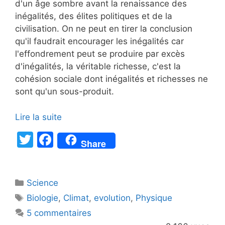
d'un âge sombre avant la renaissance des
inégalités, des élites politiques et de la
civilisation. On ne peut en tirer la conclusion
qu'il faudrait encourager les inégalités car
l'effondrement peut se produire par excès
d'inégalités, la véritable richesse, c'est la
cohésion sociale dont inégalités et richesses ne
sont qu'un sous-produit.
Lire la suite
T
F
Share
w
a
itt
c
Catégories
Science
er
e
Étiquettes
Biologie
,
Climat
,
evolution
,
Physique
b
5 commentaires
o