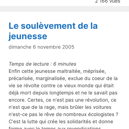
2 166 vues
o
k
Le soulèvement de la
jeunesse
dimanche 6 novembre 2005
Temps de lecture :
6
minutes
Enfin cette jeunesse maltraitée, méprisée,
précarisée, marginalisée, exclue du coeur de la
vie se révolte contre ce vieux monde qui était
déjà mort depuis longtemps et ne le savait pas
encore. Certes, ce n'est pas une révolution, ce
n'est que de la rage, mais brûler les voitures
n'est-ce pas le rêve de nombreux écologistes ?
C'est la lutte qui crée les solidarités et donne
forme avec le temps aux revendications