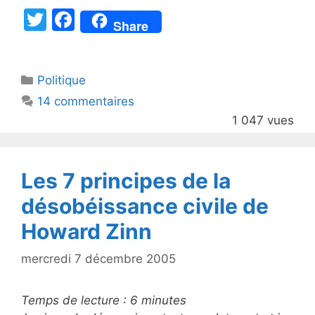
T
F
Share
w
a
itt
c
Catégories
Politique
er
e
14 commentaires
b
1 047 vues
o
o
k
Les 7 principes de la
désobéissance civile de
Howard Zinn
mercredi 7 décembre 2005
Temps de lecture :
6
minutes