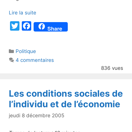
Lire la suite
T
F
Share
w
a
itt
c
Catégories
Politique
er
e
4 commentaires
b
836 vues
o
o
k
Les conditions sociales de
l’individu et de l’économie
jeudi 8 décembre 2005