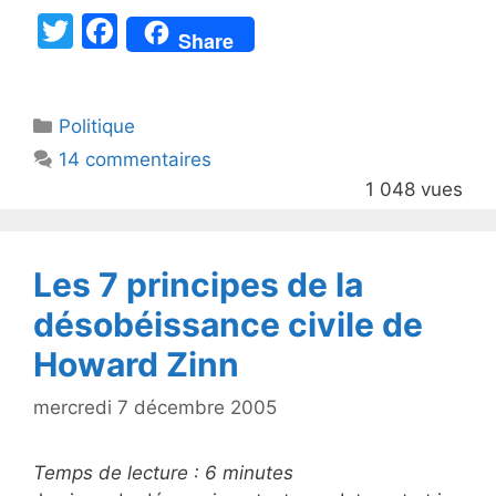
T
F
Share
w
a
itt
c
Catégories
Politique
er
e
14 commentaires
b
1 048 vues
o
o
k
Les 7 principes de la
désobéissance civile de
Howard Zinn
mercredi 7 décembre 2005
Temps de lecture :
6
minutes