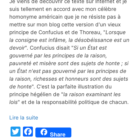
Je viens de découvrir ce texte sur Internet et je
suis tellement en accord avec mon célèbre
homonyme américain que je ne résiste pas à
mettre sur mon blog cette version d'un vieux
principe de Confucius et de Thoreau, "
Lorsque
la consigne est infâme, la désobéissance est un
devoir
". Confucius disait "
Si un État est
gouverné par les principes de la raison,
pauvreté et misère sont des sujets de honte ; si
un État n'est pas gouverné par les principes de
la raison, richesses et honneurs sont des sujets
de honte
". C'est la parfaite illustration du
principe hégélien de "
la raison examinant les
lois
" et de la responsabilité politique de chacun.
Lire la suite
T
F
Share