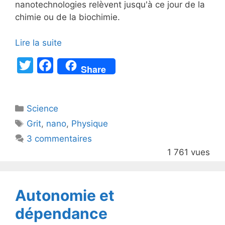
nanotechnologies relèvent jusqu'à ce jour de la
chimie ou de la biochimie.
Lire la suite
T
F
Share
w
a
itt
c
Catégories
Science
er
e
Étiquettes
Grit
,
nano
,
Physique
b
3 commentaires
o
1 761 vues
o
k
Autonomie et
dépendance