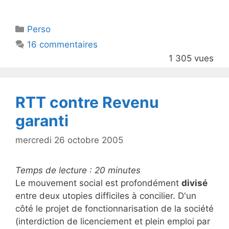
w
a
itt
c
Catégories
Perso
er
e
16 commentaires
b
1 305 vues
o
o
k
RTT contre Revenu
garanti
mercredi 26 octobre 2005
Temps de lecture :
20
minutes
Le mouvement social est profondément
divisé
entre deux utopies difficiles à concilier. D'un
côté le projet de fonctionnarisation de la société
(interdiction de licenciement et plein emploi par