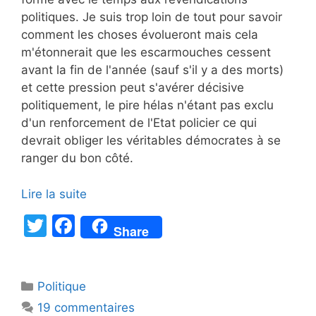
politiques. Je suis trop loin de tout pour savoir
comment les choses évolueront mais cela
m'étonnerait que les escarmouches cessent
avant la fin de l'année (sauf s'il y a des morts)
et cette pression peut s'avérer décisive
politiquement, le pire hélas n'étant pas exclu
d'un renforcement de l'Etat policier ce qui
devrait obliger les véritables démocrates à se
ranger du bon côté.
Lire la suite
T
F
Share
w
a
itt
c
Catégories
Politique
er
e
19 commentaires
b