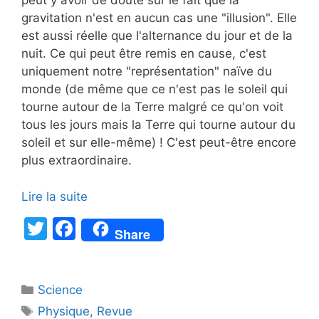
peut y avoir de doute sur le fait que la
gravitation n'est en aucun cas une "illusion". Elle
est aussi réelle que l'alternance du jour et de la
nuit. Ce qui peut être remis en cause, c'est
uniquement notre "représentation" naïve du
monde (de même que ce n'est pas le soleil qui
tourne autour de la Terre malgré ce qu'on voit
tous les jours mais la Terre qui tourne autour du
soleil et sur elle-même) ! C'est peut-être encore
plus extraordinaire.
Lire la suite
T
F
Share
w
a
itt
c
Catégories
Science
er
e
Étiquettes
Physique
,
Revue