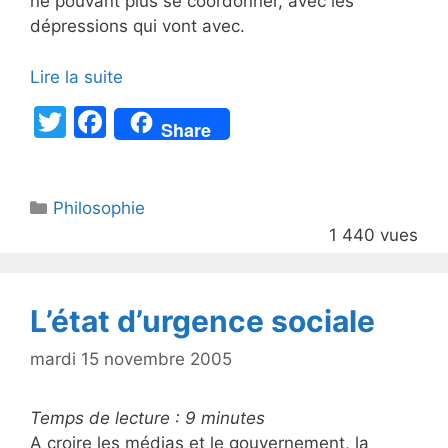
ne pouvant plus se coordonner, avec les
dépressions qui vont avec.
Lire la suite
T
F
Share
w
a
itt
c
Catégories
Philosophie
er
e
1 440 vues
b
o
o
L’état d’urgence sociale
k
mardi 15 novembre 2005
Temps de lecture :
9
minutes
A croire les médias et le gouvernement, la