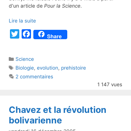
d'un article de
Pour la Science
.
Lire la suite
T
F
Share
w
a
itt
c
Catégories
Science
er
e
Étiquettes
Biologie
,
evolution
,
prehistoire
b
2 commentaires
o
1 147 vues
o
k
Chavez et la révolution
bolivarienne