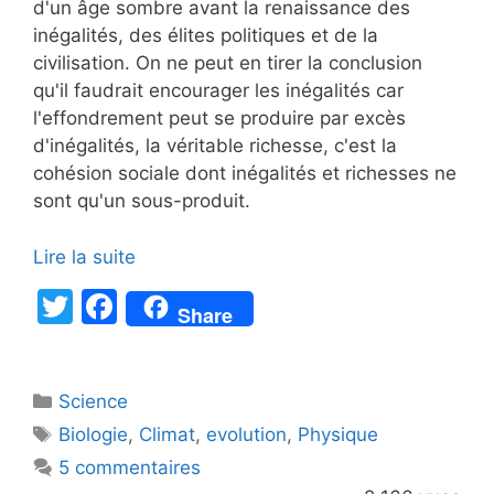
d'un âge sombre avant la renaissance des
inégalités, des élites politiques et de la
civilisation. On ne peut en tirer la conclusion
qu'il faudrait encourager les inégalités car
l'effondrement peut se produire par excès
d'inégalités, la véritable richesse, c'est la
cohésion sociale dont inégalités et richesses ne
sont qu'un sous-produit.
Lire la suite
T
F
Share
w
a
itt
c
Catégories
Science
er
e
Étiquettes
Biologie
,
Climat
,
evolution
,
Physique
b
5 commentaires
o