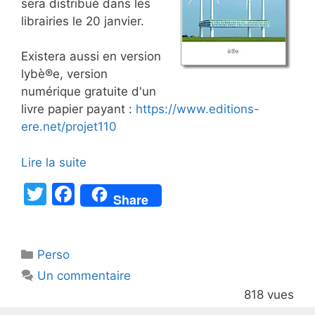
sera distribué dans les
librairies le 20 janvier.
Existera aussi en version
lybè®e, version
numérique gratuite d'un
livre papier payant :
https://www.editions-
ere.net/projet110
Lire la suite
T
F
Share
w
a
itt
c
Catégories
Perso
er
e
Un commentaire
b
818 vues
o