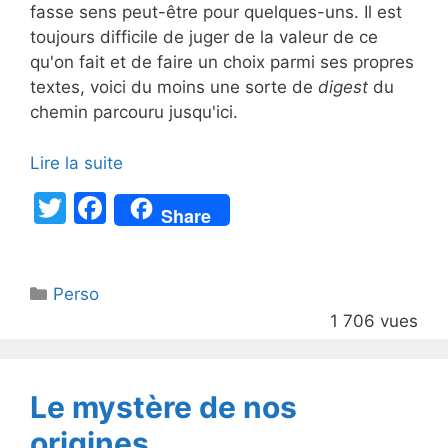
fasse sens peut-être pour quelques-uns. Il est
toujours difficile de juger de la valeur de ce
qu'on fait et de faire un choix parmi ses propres
textes, voici du moins une sorte de
digest
du
chemin parcouru jusqu'ici.
Lire la suite
T
F
Share
w
a
itt
c
Catégories
Perso
er
e
1 706 vues
b
o
o
Le mystère de nos
k
origines