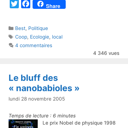
T
F
Share
w
a
itt
c
Catégories
Best
er
,
Politique
e
Étiquettes
Coop
,
Ecologie
,
local
b
4 commentaires
o
4 346 vues
o
k
Le bluff des
« nanobabioles »
lundi 28 novembre 2005
Temps de lecture :
6
minutes
Le prix Nobel de physique 1998