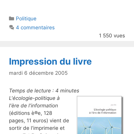
w
a
itt
c
Catégories
Politique
er
e
4 commentaires
b
1 550 vues
o
o
k
Impression du livre
mardi 6 décembre 2005
Temps de lecture :
4
minutes
L'écologie-politique à
l'ère de l'information
(éditions è®e, 128
pages, 11 euros) vient de
sortir de l'imprimerie et