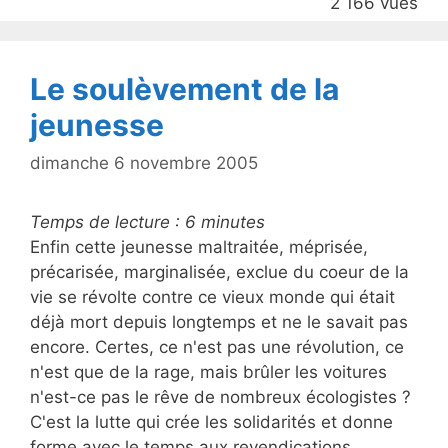
2 166 vues
o
k
Le soulèvement de la
jeunesse
dimanche 6 novembre 2005
Temps de lecture :
6
minutes
Enfin cette jeunesse maltraitée, méprisée,
précarisée, marginalisée, exclue du coeur de la
vie se révolte contre ce vieux monde qui était
déjà mort depuis longtemps et ne le savait pas
encore. Certes, ce n'est pas une révolution, ce
n'est que de la rage, mais brûler les voitures
n'est-ce pas le rêve de nombreux écologistes ?
C'est la lutte qui crée les solidarités et donne
forme avec le temps aux revendications