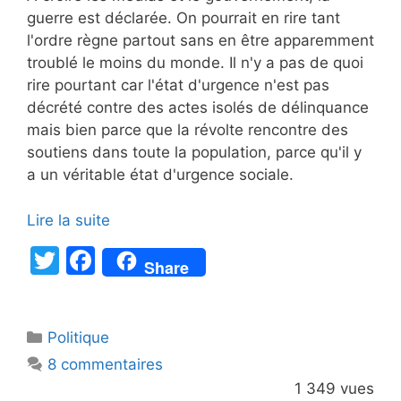
guerre est déclarée. On pourrait en rire tant
l'ordre règne partout sans en être apparemment
troublé le moins du monde. Il n'y a pas de quoi
rire pourtant car l'état d'urgence n'est pas
décrété contre des actes isolés de délinquance
mais bien parce que la révolte rencontre des
soutiens dans toute la population, parce qu'il y
a un véritable état d'urgence sociale.
Lire la suite
T
F
Share
w
a
itt
c
Catégories
Politique
er
e
8 commentaires
b
1 349 vues