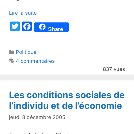
Lire la suite
T
F
Share
w
a
itt
c
Catégories
Politique
er
e
4 commentaires
b
837 vues
o
o
k
Les conditions sociales de
l’individu et de l’économie
jeudi 8 décembre 2005