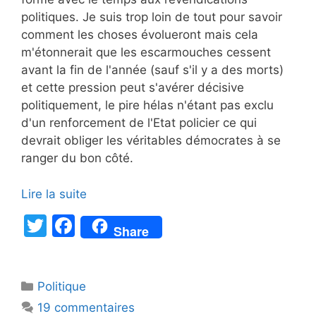
politiques. Je suis trop loin de tout pour savoir
comment les choses évolueront mais cela
m'étonnerait que les escarmouches cessent
avant la fin de l'année (sauf s'il y a des morts)
et cette pression peut s'avérer décisive
politiquement, le pire hélas n'étant pas exclu
d'un renforcement de l'Etat policier ce qui
devrait obliger les véritables démocrates à se
ranger du bon côté.
Lire la suite
T
F
Share
w
a
itt
c
Catégories
Politique
er
e
19 commentaires
b