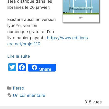
sera distribué dans les
librairies le 20 janvier.
Existera aussi en version
lybè®e, version
numérique gratuite d'un
livre papier payant :
https://www.editions-
ere.net/projet110
Lire la suite
T
F
Share
w
a
itt
c
Catégories
Perso
er
e
Un commentaire
b
818 vues
o