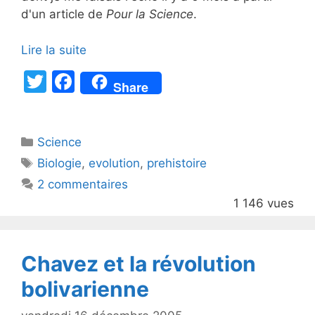
d'un article de
Pour la Science
.
Lire la suite
T
F
Share
w
a
itt
c
Catégories
Science
er
e
Étiquettes
Biologie
,
evolution
,
prehistoire
b
2 commentaires
o
1 146 vues
o
k
Chavez et la révolution
bolivarienne