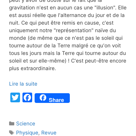
peut y avoir de doute sur le fait que la
gravitation n'est en aucun cas une "illusion". Elle
est aussi réelle que l'alternance du jour et de la
nuit. Ce qui peut être remis en cause, c'est
uniquement notre "représentation" naïve du
monde (de même que ce n'est pas le soleil qui
tourne autour de la Terre malgré ce qu'on voit
tous les jours mais la Terre qui tourne autour du
soleil et sur elle-même) ! C'est peut-être encore
plus extraordinaire.
Lire la suite
T
F
Share
w
a
itt
c
Catégories
Science
er
e
Étiquettes
Physique
,
Revue