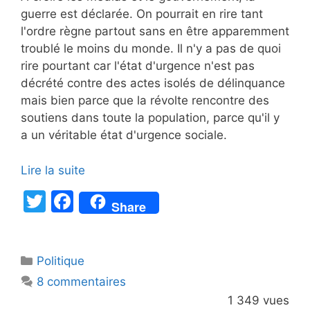
guerre est déclarée. On pourrait en rire tant
l'ordre règne partout sans en être apparemment
troublé le moins du monde. Il n'y a pas de quoi
rire pourtant car l'état d'urgence n'est pas
décrété contre des actes isolés de délinquance
mais bien parce que la révolte rencontre des
soutiens dans toute la population, parce qu'il y
a un véritable état d'urgence sociale.
Lire la suite
T
F
Share
w
a
itt
c
Catégories
Politique
er
e
8 commentaires
b
1 349 vues