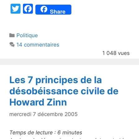
T
F
Share
w
a
itt
c
Catégories
Politique
er
e
14 commentaires
b
1 048 vues
o
o
k
Les 7 principes de la
désobéissance civile de
Howard Zinn
mercredi 7 décembre 2005
Temps de lecture :
6
minutes