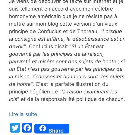
Je viens de découvrir ce texte sur Internet et je
suis tellement en accord avec mon célèbre
homonyme américain que je ne résiste pas à
mettre sur mon blog cette version d'un vieux
principe de Confucius et de Thoreau, "
Lorsque
la consigne est infâme, la désobéissance est un
devoir
". Confucius disait "
Si un État est
gouverné par les principes de la raison,
pauvreté et misère sont des sujets de honte ; si
un État n'est pas gouverné par les principes de
la raison, richesses et honneurs sont des sujets
de honte
". C'est la parfaite illustration du
principe hégélien de "
la raison examinant les
lois
" et de la responsabilité politique de chacun.
Lire la suite
T
F
Share