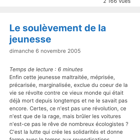
2 166 vues
o
k
Le soulèvement de la
jeunesse
dimanche 6 novembre 2005
Temps de lecture :
6
minutes
Enfin cette jeunesse maltraitée, méprisée,
précarisée, marginalisée, exclue du coeur de la
vie se révolte contre ce vieux monde qui était
déjà mort depuis longtemps et ne le savait pas
encore. Certes, ce n'est pas une révolution, ce
n'est que de la rage, mais brûler les voitures
n'est-ce pas le rêve de nombreux écologistes ?
C'est la lutte qui crée les solidarités et donne
forme avec le temps aux revendications