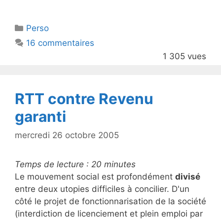
w
a
itt
c
Catégories
Perso
er
e
16 commentaires
b
1 305 vues
o
o
k
RTT contre Revenu
garanti
mercredi 26 octobre 2005
Temps de lecture :
20
minutes
Le mouvement social est profondément
divisé
entre deux utopies difficiles à concilier. D'un
côté le projet de fonctionnarisation de la société
(interdiction de licenciement et plein emploi par