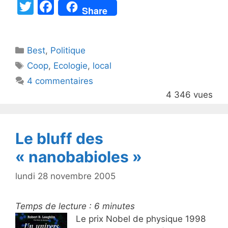
T
F
Share
w
a
itt
c
Catégories
Best
er
,
Politique
e
Étiquettes
Coop
,
Ecologie
,
local
b
4 commentaires
o
4 346 vues
o
k
Le bluff des
« nanobabioles »
lundi 28 novembre 2005
Temps de lecture :
6
minutes
Le prix Nobel de physique 1998