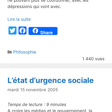
ne pouvant plus se coordonner, avec les
dépressions qui vont avec.
Lire la suite
T
F
Share
w
a
itt
c
Catégories
Philosophie
er
e
1 440 vues
b
o
o
L’état d’urgence sociale
k
mardi 15 novembre 2005
Temps de lecture :
9
minutes
A croire les médias et le gouvernement, la