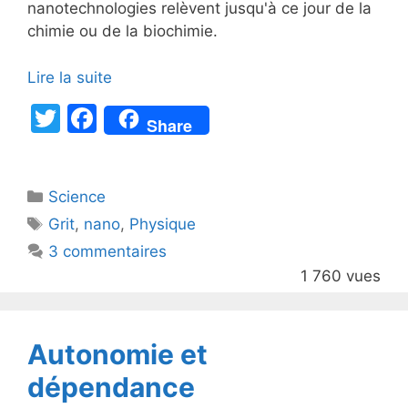
nanotechnologies relèvent jusqu'à ce jour de la
chimie ou de la biochimie.
Lire la suite
T
F
Share
w
a
itt
c
Catégories
Science
er
e
Étiquettes
Grit
,
nano
,
Physique
b
3 commentaires
o
1 760 vues
o
k
Autonomie et
dépendance