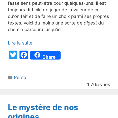
fasse sens peut-être pour quelques-uns. Il est
toujours difficile de juger de la valeur de ce
qu'on fait et de faire un choix parmi ses propres
textes, voici du moins une sorte de
digest
du
chemin parcouru jusqu'ici.
Lire la suite
T
F
Share
w
a
itt
c
Catégories
Perso
er
e
1 705 vues
b
o
o
Le mystère de nos
k
origines