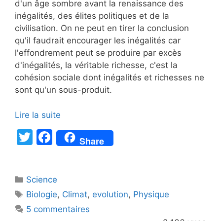
d'un âge sombre avant la renaissance des
inégalités, des élites politiques et de la
civilisation. On ne peut en tirer la conclusion
qu'il faudrait encourager les inégalités car
l'effondrement peut se produire par excès
d'inégalités, la véritable richesse, c'est la
cohésion sociale dont inégalités et richesses ne
sont qu'un sous-produit.
Lire la suite
T
F
Share
w
a
itt
c
Catégories
Science
er
e
Étiquettes
Biologie
,
Climat
,
evolution
,
Physique
b
5 commentaires
o