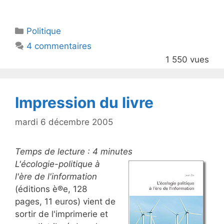
w
a
itt
c
Catégories
Politique
er
e
4 commentaires
b
1 550 vues
o
o
k
Impression du livre
mardi 6 décembre 2005
Temps de lecture :
4
minutes
L'écologie-politique à
l'ère de l'information
(éditions è®e, 128
pages, 11 euros) vient de
sortir de l'imprimerie et