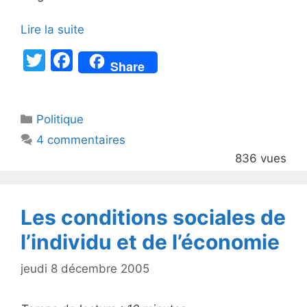
Lire la suite
T
F
Share
w
a
itt
c
Catégories
Politique
er
e
4 commentaires
b
836 vues
o
o
k
Les conditions sociales de
l’individu et de l’économie
jeudi 8 décembre 2005