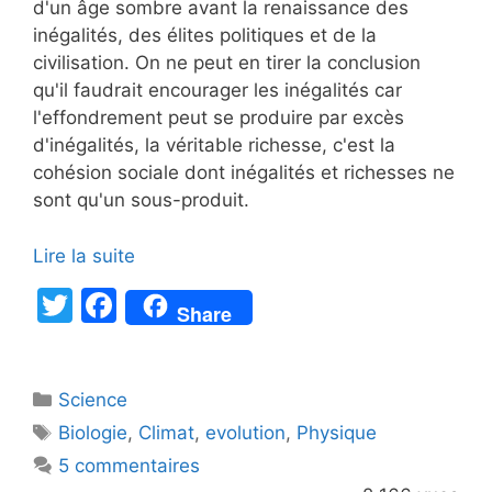
d'un âge sombre avant la renaissance des
inégalités, des élites politiques et de la
civilisation. On ne peut en tirer la conclusion
qu'il faudrait encourager les inégalités car
l'effondrement peut se produire par excès
d'inégalités, la véritable richesse, c'est la
cohésion sociale dont inégalités et richesses ne
sont qu'un sous-produit.
Lire la suite
T
F
Share
w
a
itt
c
Catégories
Science
er
e
Étiquettes
Biologie
,
Climat
,
evolution
,
Physique
b
5 commentaires
o