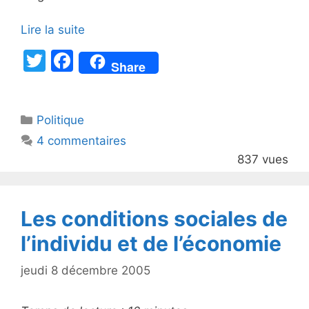
Lire la suite
T
F
Share
w
a
itt
c
Catégories
Politique
er
e
4 commentaires
b
837 vues
o
o
k
Les conditions sociales de
l’individu et de l’économie
jeudi 8 décembre 2005