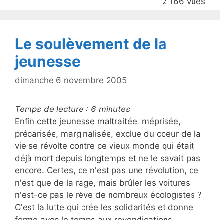
2 166 vues
o
k
Le soulèvement de la
jeunesse
dimanche 6 novembre 2005
Temps de lecture :
6
minutes
Enfin cette jeunesse maltraitée, méprisée,
précarisée, marginalisée, exclue du coeur de la
vie se révolte contre ce vieux monde qui était
déjà mort depuis longtemps et ne le savait pas
encore. Certes, ce n'est pas une révolution, ce
n'est que de la rage, mais brûler les voitures
n'est-ce pas le rêve de nombreux écologistes ?
C'est la lutte qui crée les solidarités et donne
forme avec le temps aux revendications