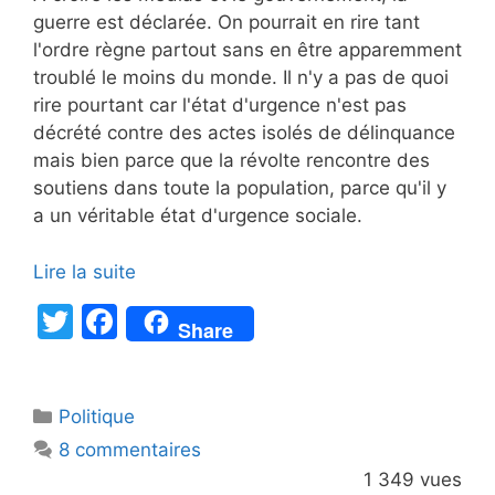
guerre est déclarée. On pourrait en rire tant
l'ordre règne partout sans en être apparemment
troublé le moins du monde. Il n'y a pas de quoi
rire pourtant car l'état d'urgence n'est pas
décrété contre des actes isolés de délinquance
mais bien parce que la révolte rencontre des
soutiens dans toute la population, parce qu'il y
a un véritable état d'urgence sociale.
Lire la suite
T
F
Share
w
a
itt
c
Catégories
Politique
er
e
8 commentaires
b
1 349 vues