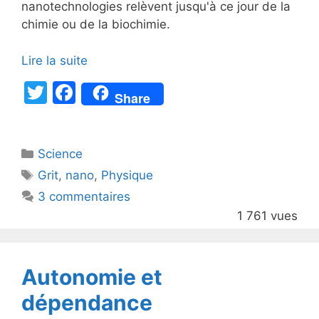
nanotechnologies relèvent jusqu'à ce jour de la
chimie ou de la biochimie.
Lire la suite
T
F
Share
w
a
itt
c
Catégories
Science
er
e
Étiquettes
Grit
,
nano
,
Physique
b
3 commentaires
o
1 761 vues
o
k
Autonomie et
dépendance