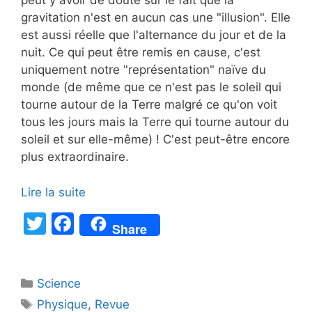
peut y avoir de doute sur le fait que la
gravitation n'est en aucun cas une "illusion". Elle
est aussi réelle que l'alternance du jour et de la
nuit. Ce qui peut être remis en cause, c'est
uniquement notre "représentation" naïve du
monde (de même que ce n'est pas le soleil qui
tourne autour de la Terre malgré ce qu'on voit
tous les jours mais la Terre qui tourne autour du
soleil et sur elle-même) ! C'est peut-être encore
plus extraordinaire.
Lire la suite
T
F
Share
w
a
itt
c
Catégories
Science
er
e
Étiquettes
Physique
,
Revue