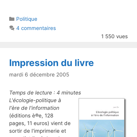
w
a
itt
c
Catégories
Politique
er
e
4 commentaires
b
1 550 vues
o
o
k
Impression du livre
mardi 6 décembre 2005
Temps de lecture :
4
minutes
L'écologie-politique à
l'ère de l'information
(éditions è®e, 128
pages, 11 euros) vient de
sortir de l'imprimerie et