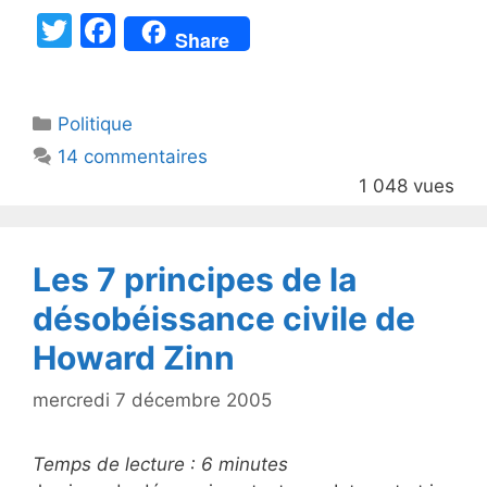
T
F
Share
w
a
itt
c
Catégories
Politique
er
e
14 commentaires
b
1 048 vues
o
o
k
Les 7 principes de la
désobéissance civile de
Howard Zinn
mercredi 7 décembre 2005
Temps de lecture :
6
minutes