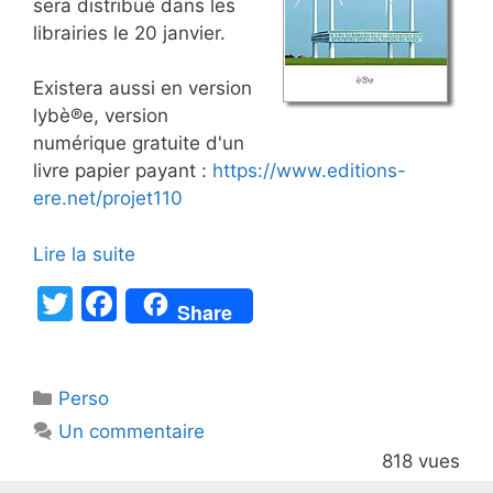
sera distribué dans les
librairies le 20 janvier.
Existera aussi en version
lybè®e, version
numérique gratuite d'un
livre papier payant :
https://www.editions-
ere.net/projet110
Lire la suite
T
F
Share
w
a
itt
c
Catégories
Perso
er
e
Un commentaire
b
818 vues
o