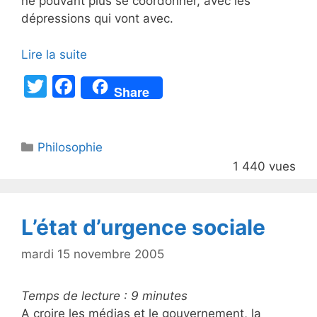
ne pouvant plus se coordonner, avec les
dépressions qui vont avec.
Lire la suite
T
F
Share
w
a
itt
c
Catégories
Philosophie
er
e
1 440 vues
b
o
o
L’état d’urgence sociale
k
mardi 15 novembre 2005
Temps de lecture :
9
minutes
A croire les médias et le gouvernement, la