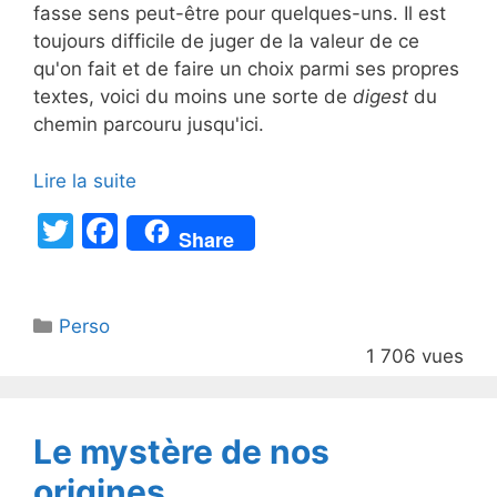
fasse sens peut-être pour quelques-uns. Il est
toujours difficile de juger de la valeur de ce
qu'on fait et de faire un choix parmi ses propres
textes, voici du moins une sorte de
digest
du
chemin parcouru jusqu'ici.
Lire la suite
T
F
Share
w
a
itt
c
Catégories
Perso
er
e
1 706 vues
b
o
o
Le mystère de nos
k
origines