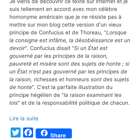
Je viens de découvrir ce texte sur Internet et je
suis tellement en accord avec mon célèbre
homonyme américain que je ne résiste pas à
mettre sur mon blog cette version d'un vieux
principe de Confucius et de Thoreau, "
Lorsque
la consigne est infâme, la désobéissance est un
devoir
". Confucius disait "
Si un État est
gouverné par les principes de la raison,
pauvreté et misère sont des sujets de honte ; si
un État n'est pas gouverné par les principes de
la raison, richesses et honneurs sont des sujets
de honte
". C'est la parfaite illustration du
principe hégélien de "
la raison examinant les
lois
" et de la responsabilité politique de chacun.
Lire la suite
T
F
Share