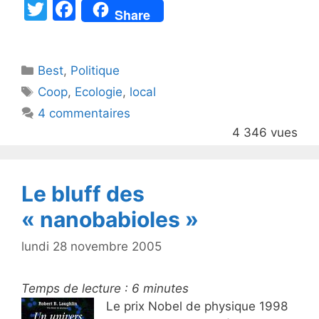
T
F
Share
w
a
itt
c
Catégories
Best
er
,
Politique
e
Étiquettes
Coop
,
Ecologie
,
local
b
4 commentaires
o
4 346 vues
o
k
Le bluff des
« nanobabioles »
lundi 28 novembre 2005
Temps de lecture :
6
minutes
Le prix Nobel de physique 1998