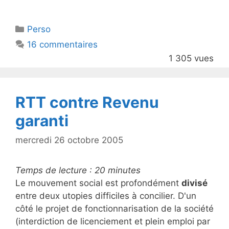
w
a
itt
c
Catégories
Perso
er
e
16 commentaires
b
1 305 vues
o
o
k
RTT contre Revenu
garanti
mercredi 26 octobre 2005
Temps de lecture :
20
minutes
Le mouvement social est profondément
divisé
entre deux utopies difficiles à concilier. D'un
côté le projet de fonctionnarisation de la société
(interdiction de licenciement et plein emploi par