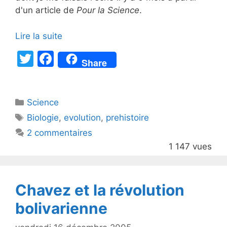
d'un article de
Pour la Science
.
Lire la suite
T
F
Share
w
a
itt
c
Catégories
Science
er
e
Étiquettes
Biologie
,
evolution
,
prehistoire
b
2 commentaires
o
1 147 vues
o
k
Chavez et la révolution
bolivarienne