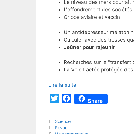
Le niveau des mers pourrait 
L'effondrement des sociétés
Grippe aviaire et vaccin
Un antidépresseur mélatonin
Calculer avec des tresses qu
Jeûner pour rajeunir
Recherches sur le "transfert 
La Voie Lactée protégée de
Lire la suite
T
F
Share
w
a
itt
c
Catégories
Science
er
e
Étiquettes
Revue
Un commentaire