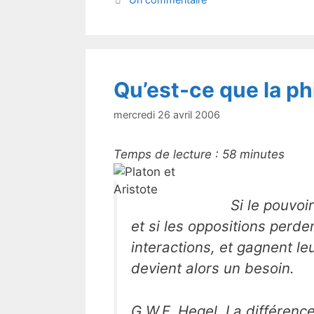
b
o
o
k
Qu’est-ce que la ph
mercredi 26 avril 2006
Temps de lecture :
58
minutes
Si le pouvoi
et si les oppositions perden
interactions, et gagnent l
devient alors un besoin.
G.W.F. Hegel, La différenc