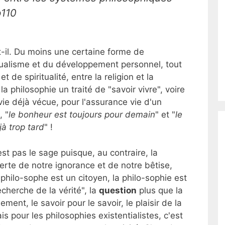
p110
it-il. Du moins une certaine forme de
idualisme et du développement personnel, tout
de spiritualité, entre la religion et la
a philosophie un traité de "savoir vivre", voire
ie déjà vécue, pour l'assurance vie d'un
, "
le bonheur est toujours pour demain
" et "
le
jà trop tard
" !
'est pas le sage puisque, au contraire, la
erte de notre ignorance et de notre bêtise,
hilo-sophe est un citoyen, la philo-sophie est
echerche de la vérité", la
question
plus que la
ement, le savoir pour le savoir, le plaisir de la
s pour les philosophies existentialistes, c'est