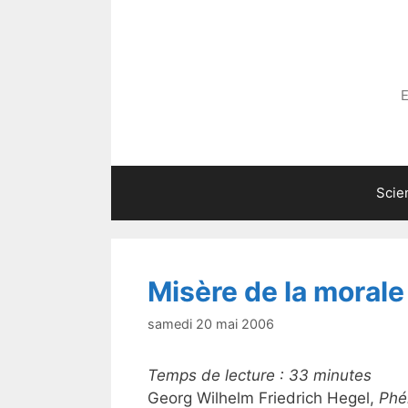
Aller
au
contenu
E
Scie
Misère de la morale
samedi 20 mai 2006
Temps de lecture :
33
minutes
Georg Wilhelm Friedrich Hegel,
Phé