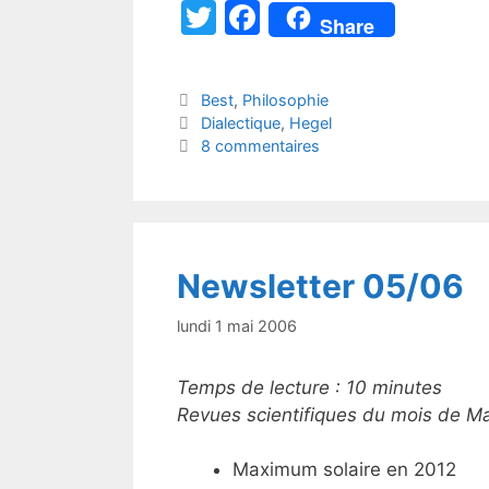
T
F
Share
w
a
itt
c
Catégories
Best
,
Philosophie
er
e
Étiquettes
Dialectique
,
Hegel
b
8 commentaires
o
o
k
Newsletter 05/06
lundi 1 mai 2006
Temps de lecture :
10
minutes
Revues scientifiques du mois de M
Maximum solaire en 2012