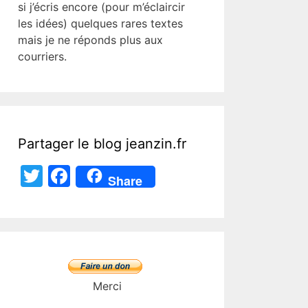
si j’écris encore (pour m’éclaircir
les idées) quelques rares textes
mais je ne réponds plus aux
courriers.
Partager le blog jeanzin.fr
T
F
Share
w
a
itt
c
er
e
b
o
Merci
o