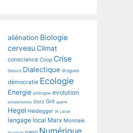
Biologie
aliénation
cerveau
Climat
Crise
conscience
Coop
Dialectique
drogues
Debord
Ecologie
démocratie
Energie
evolution
entropie
Grit
Gorz
extraterrestres
guerre
Hegel
Heidegger
IA
Lacan
langage
local
Marx
Monnaie
Numérique
nano
musique