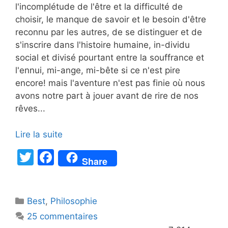
l'incomplétude de l'être et la difficulté de
choisir, le manque de savoir et le besoin d'être
reconnu par les autres, de se distinguer et de
s'inscrire dans l'histoire humaine, in-dividu
social et divisé pourtant entre la souffrance et
l'ennui, mi-ange, mi-bête si ce n'est pire
encore! mais l'aventure n'est pas finie où nous
avons notre part à jouer avant de rire de nos
rêves...
Lire la suite
T
F
Share
w
a
itt
c
Catégories
Best
er
,
Philosophie
e
25 commentaires
b