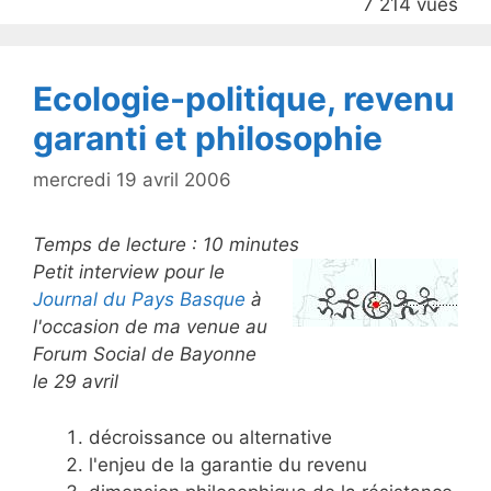
7 214 vues
o
o
k
Ecologie-politique, revenu
garanti et philosophie
mercredi 19 avril 2006
Temps de lecture :
10
minutes
Petit interview pour le
Journal du Pays Basque
à
l'occasion de ma venue au
Forum Social de Bayonne
le 29 avril
décroissance ou alternative
l'enjeu de la garantie du revenu