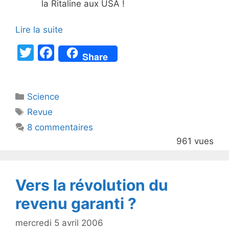
la Ritaline aux USA !
Lire la suite
T
F
Share
w
a
itt
c
Catégories
Science
er
e
Étiquettes
Revue
b
8 commentaires
o
961 vues
o
k
Vers la révolution du
revenu garanti ?
mercredi 5 avril 2006