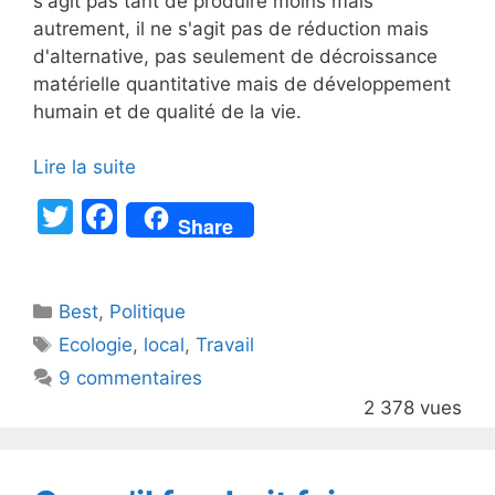
s'agit pas tant de produire moins mais
autrement, il ne s'agit pas de réduction mais
d'alternative, pas seulement de décroissance
matérielle quantitative mais de développement
humain et de qualité de la vie.
Lire la suite
T
F
Share
w
a
itt
c
Catégories
Best
er
,
Politique
e
Étiquettes
Ecologie
,
local
,
Travail
b
9 commentaires
o
2 378 vues
o
k