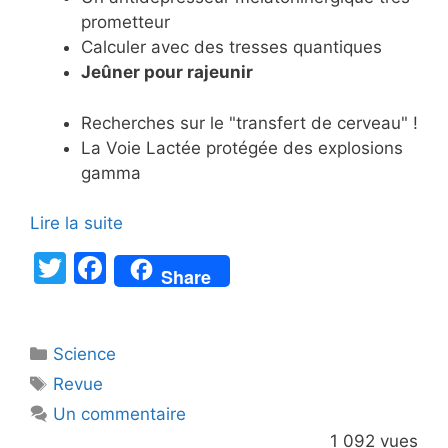
prometteur
Calculer avec des tresses quantiques
Jeûner pour rajeunir
Recherches sur le "transfert de cerveau" !
La Voie Lactée protégée des explosions
gamma
Lire la suite
T
F
Share
w
a
itt
c
Catégories
Science
er
e
Étiquettes
Revue
b
Un commentaire
o
1 092 vues