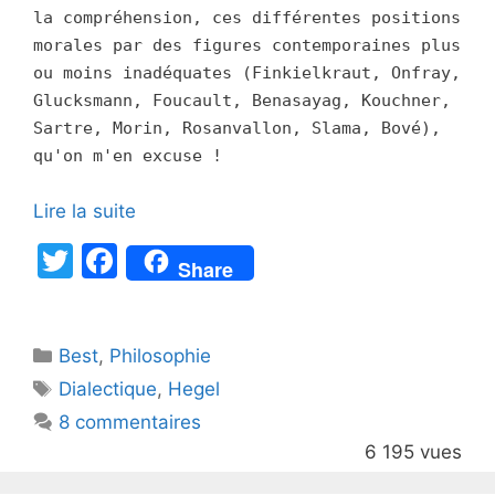
la compréhension, ces différentes positions
morales par des figures contemporaines plus
ou moins inadéquates (Finkielkraut, Onfray,
Glucksmann, Foucault, Benasayag, Kouchner,
Sartre, Morin, Rosanvallon, Slama, Bové),
qu'on m'en excuse !
Lire la suite
T
F
Share
w
a
itt
c
Catégories
Best
er
,
Philosophie
e
Étiquettes
Dialectique
,
Hegel
b
8 commentaires
o
6 195 vues
o