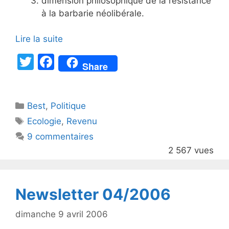
dimension philosophique de la résistance
à la barbarie néolibérale.
Lire la suite
T
F
Share
w
a
itt
c
Catégories
Best
er
,
Politique
e
Étiquettes
Ecologie
,
Revenu
b
9 commentaires
o
2 567 vues
o
k
Newsletter 04/2006
dimanche 9 avril 2006