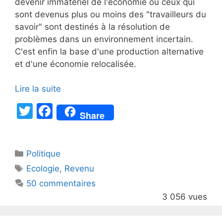
devenir immatériel de l'économie où ceux qui
sont devenus plus ou moins des "travailleurs du
savoir" sont destinés à la résolution de
problèmes dans un environnement incertain.
C'est enfin la base d'une production alternative
et d'une économie relocalisée.
Lire la suite
T
F
Share
w
a
itt
c
Catégories
Politique
er
e
Étiquettes
Ecologie
,
Revenu
b
50 commentaires
o
3 056 vues
o
k