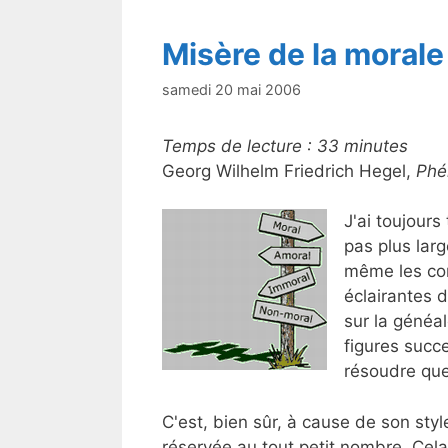
Misère de la morale
samedi 20 mai 2006
Temps de lecture :
33
minutes
Georg Wilhelm Friedrich Hegel,
Phé
J'ai toujour
pas plus lar
même les con
éclairantes 
sur la généal
figures succ
résoudre que 
C'est, bien sûr, à cause de son sty
réservée au tout petit nombre. Cela 