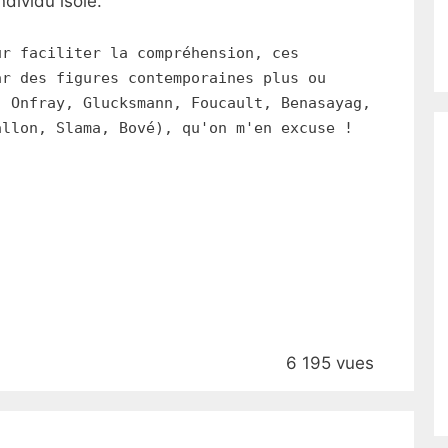
dividu isolé.
ur faciliter la compréhension, ces
ar des figures contemporaines plus ou
, Onfray, Glucksmann, Foucault, Benasayag,
allon, Slama, Bové), qu'on m'en excuse !
6 195 vues