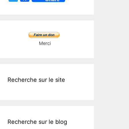
w
a
itt
c
er
e
b
o
Merci
o
k
Recherche sur le site
Recherche sur le blog