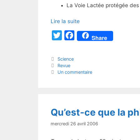
La Voie Lactée protégée de
Lire la suite
T
F
Share
w
a
itt
c
Catégories
Science
er
e
Étiquettes
Revue
b
Un commentaire
o
o
k
Qu’est-ce que la ph
mercredi 26 avril 2006