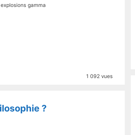
s explosions gamma
1 092 vues
ilosophie ?