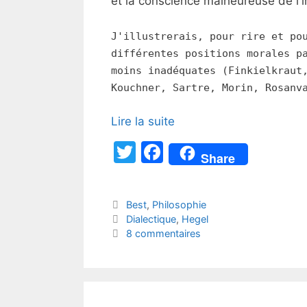
et la conscience malheureuse de l'in
J'illustrerais, pour rire et po
différentes positions morales p
moins inadéquates (Finkielkraut
Kouchner, Sartre, Morin, Rosanv
Lire la suite
T
F
Share
w
a
itt
c
Catégories
Best
,
Philosophie
er
e
Étiquettes
Dialectique
,
Hegel
b
8 commentaires
o
o
k