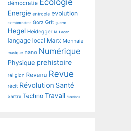
Ecologie
démocratie
Energie
evolution
entropie
Grit
Gorz
extraterrestres
guerre
Hegel
Heidegger
IA
Lacan
langage
local
Marx
Monnaie
Numérique
nano
musique
prehistoire
Physique
Revue
Revenu
religion
Révolution
Santé
récit
Travail
Techno
Sartre
élections