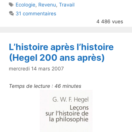
Étiquettes
Ecologie
,
Revenu
,
Travail
b
31 commentaires
o
4 486 vues
o
k
L’histoire après l’histoire
(Hegel 200 ans après)
mercredi 14 mars 2007
Temps de lecture :
46
minutes