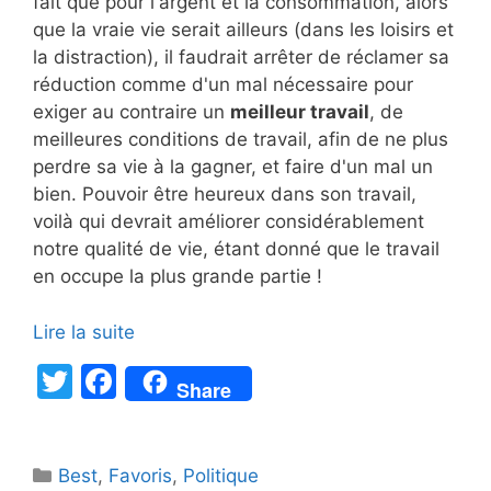
fait que pour l'argent et la consommation, alors
que la vraie vie serait ailleurs (dans les loisirs et
la distraction), il faudrait arrêter de réclamer sa
réduction comme d'un mal nécessaire pour
exiger au contraire un
meilleur travail
, de
meilleures conditions de travail, afin de ne plus
perdre sa vie à la gagner, et faire d'un mal un
bien. Pouvoir être heureux dans son travail,
voilà qui devrait améliorer considérablement
notre qualité de vie, étant donné que le travail
en occupe la plus grande partie !
Lire la suite
T
F
Share
w
a
itt
c
Catégories
Best
er
,
Favoris
e
,
Politique