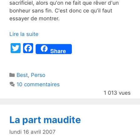
sacrificiel, alors qu'on ne fait que rêver d'un
bonheur sans fin. C'est donc ce qu'il faut
essayer de montrer.
Lire la suite
T
F
Share
w
a
itt
c
Catégories
Best
er
,
Perso
e
10 commentaires
b
1 013 vues
o
o
k
La part maudite
lundi 16 avril 2007