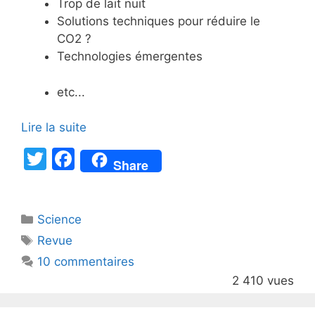
Trop de lait nuit
Solutions techniques pour réduire le
CO2 ?
Technologies émergentes
etc...
Lire la suite
T
F
Share
w
a
itt
c
Catégories
Science
er
e
Étiquettes
Revue
b
10 commentaires
o
2 410 vues
o