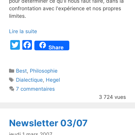
pour déterminer ce qu'il nous faut faire, dans la
confrontation avec l'expérience et nos propres
limites.
Lire la suite
T
F
Share
w
a
itt
c
Catégories
Best
er
,
Philosophie
e
Étiquettes
Dialectique
,
Hegel
b
7 commentaires
o
3 724 vues
o
k
Newsletter 03/07
jeudi 1 mars 2007