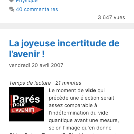
Physique
b
40 commentaires
o
3 647 vues
o
k
La joyeuse incertitude de
l’avenir !
vendredi 20 avril 2007
Temps de lecture :
21
minutes
Le moment de
vide
qui
précède une élection serait
assez comparable à
l'indétermination du vide
quantique avant une mesure,
selon l'image qu'en donne