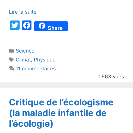
Lire la suite
T
F
Share
w
a
itt
c
Catégories
Science
er
e
Étiquettes
Climat
,
Physique
b
11 commentaires
o
1 663 vues
o
k
Critique de l’écologisme
(la maladie infantile de
l’écologie)