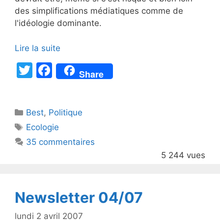
des simplifications médiatiques comme de
l'idéologie dominante.
Lire la suite
T
F
Share
w
a
itt
c
Catégories
Best
er
,
Politique
e
Étiquettes
Ecologie
b
35 commentaires
o
5 244 vues
o
k
Newsletter 04/07
lundi 2 avril 2007