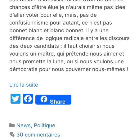
chances d'être élue je n'aurais même pas idée
d'aller voter pour elle, mais, pas de
confusionnisme pour autant, ce n'est pas
bonnet blanc et blanc bonnet. Il y a une
différence de logique radicale entre les discours
des deux candidats : il faut choisir si nous
voulons un maître, qui prétende nous aimer et
nous promette la lune, ou si nous voulons une
démocratie pour nous gouverner nous-mêmes !
Lire la suite
T
F
Share
w
a
itt
c
Catégories
News
er
,
e
Politique
30 commentaires
b