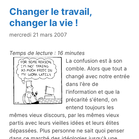
k
Changer le travail,
changer la vie !
mercredi 21 mars 2007
Temps de lecture :
16
minutes
La confusion est à son
comble. Alors que tout a
changé avec notre entrée
dans l'ère de
l'information et que la
précarité s'étend, on
entend toujours les
mêmes vieux discours, par les mêmes vieux
partis avec leurs vieilles idées et leurs élites
dépassées. Plus personne ne sait quoi penser
dans ce marché des idéologies jusqu'à une