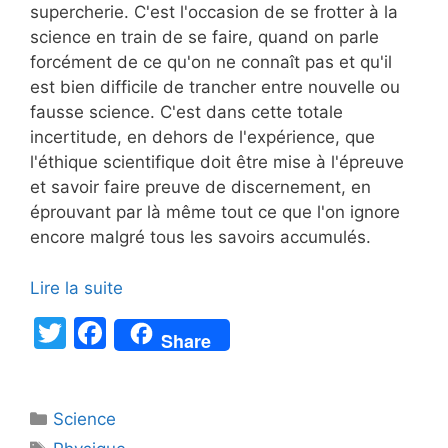
supercherie. C'est l'occasion de se frotter à la
science en train de se faire, quand on parle
forcément de ce qu'on ne connaît pas et qu'il
est bien difficile de trancher entre nouvelle ou
fausse science. C'est dans cette totale
incertitude, en dehors de l'expérience, que
l'éthique scientifique doit être mise à l'épreuve
et savoir faire preuve de discernement, en
éprouvant par là même tout ce que l'on ignore
encore malgré tous les savoirs accumulés.
Lire la suite
T
F
Share
w
a
itt
c
Catégories
Science
er
e
Étiquettes