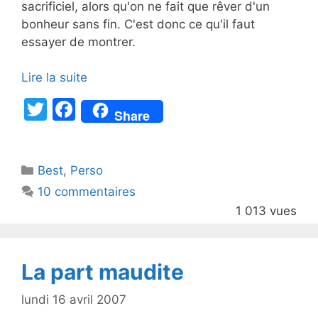
sacrificiel, alors qu'on ne fait que rêver d'un
bonheur sans fin. C'est donc ce qu'il faut
essayer de montrer.
Lire la suite
T
F
Share
w
a
itt
c
Catégories
Best
er
,
Perso
e
10 commentaires
b
1 013 vues
o
o
k
La part maudite
lundi 16 avril 2007