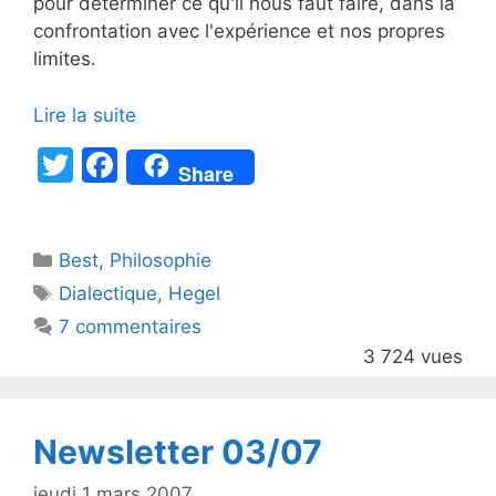
pour déterminer ce qu'il nous faut faire, dans la
confrontation avec l'expérience et nos propres
limites.
Lire la suite
T
F
Share
w
a
itt
c
Catégories
Best
er
,
Philosophie
e
Étiquettes
Dialectique
,
Hegel
b
7 commentaires
o
3 724 vues
o
k
Newsletter 03/07
jeudi 1 mars 2007