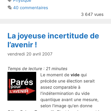
Physique
b
40 commentaires
o
3 647 vues
o
k
La joyeuse incertitude de
l’avenir !
vendredi 20 avril 2007
Temps de lecture :
21
minutes
Le moment de
vide
qui
précède une élection serait
assez comparable à
l'indétermination du vide
quantique avant une mesure,
selon l'image qu'en donne