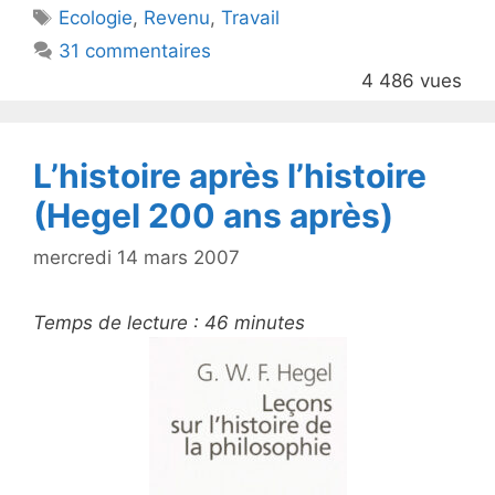
Étiquettes
Ecologie
,
Revenu
,
Travail
b
31 commentaires
o
4 486 vues
o
k
L’histoire après l’histoire
(Hegel 200 ans après)
mercredi 14 mars 2007
Temps de lecture :
46
minutes