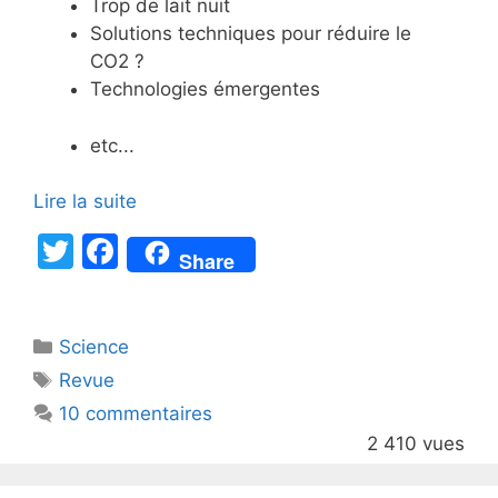
Trop de lait nuit
Solutions techniques pour réduire le
CO2 ?
Technologies émergentes
etc...
Lire la suite
T
F
Share
w
a
itt
c
Catégories
Science
er
e
Étiquettes
Revue
b
10 commentaires
o
2 410 vues
o