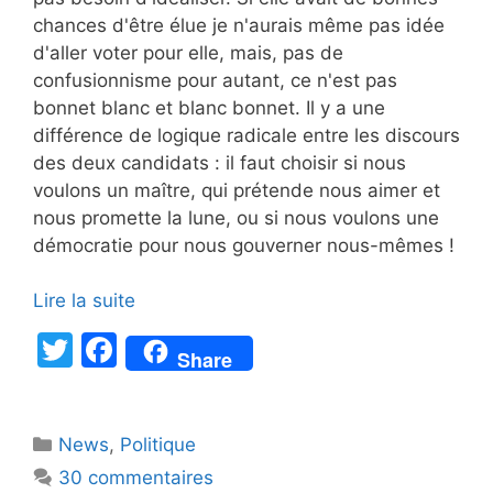
chances d'être élue je n'aurais même pas idée
d'aller voter pour elle, mais, pas de
confusionnisme pour autant, ce n'est pas
bonnet blanc et blanc bonnet. Il y a une
différence de logique radicale entre les discours
des deux candidats : il faut choisir si nous
voulons un maître, qui prétende nous aimer et
nous promette la lune, ou si nous voulons une
démocratie pour nous gouverner nous-mêmes !
Lire la suite
T
F
Share
w
a
itt
c
Catégories
News
er
,
e
Politique
30 commentaires
b