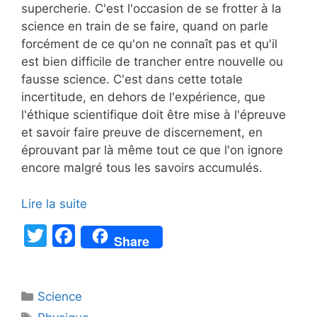
supercherie. C'est l'occasion de se frotter à la
science en train de se faire, quand on parle
forcément de ce qu'on ne connaît pas et qu'il
est bien difficile de trancher entre nouvelle ou
fausse science. C'est dans cette totale
incertitude, en dehors de l'expérience, que
l'éthique scientifique doit être mise à l'épreuve
et savoir faire preuve de discernement, en
éprouvant par là même tout ce que l'on ignore
encore malgré tous les savoirs accumulés.
Lire la suite
T
F
Share
w
a
itt
c
Catégories
Science
er
e
Étiquettes