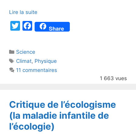
Lire la suite
T
F
Share
w
a
itt
c
Catégories
Science
er
e
Étiquettes
Climat
,
Physique
b
11 commentaires
o
1 663 vues
o
k
Critique de l’écologisme
(la maladie infantile de
l’écologie)