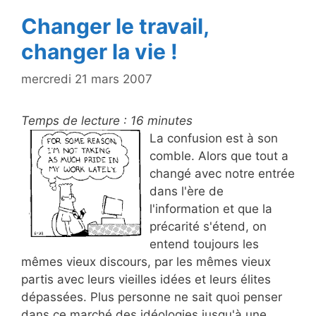
k
Changer le travail,
changer la vie !
mercredi 21 mars 2007
Temps de lecture :
16
minutes
La confusion est à son
comble. Alors que tout a
changé avec notre entrée
dans l'ère de
l'information et que la
précarité s'étend, on
entend toujours les
mêmes vieux discours, par les mêmes vieux
partis avec leurs vieilles idées et leurs élites
dépassées. Plus personne ne sait quoi penser
dans ce marché des idéologies jusqu'à une