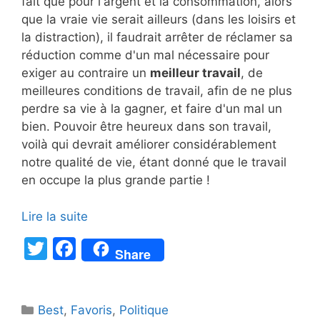
fait que pour l'argent et la consommation, alors
que la vraie vie serait ailleurs (dans les loisirs et
la distraction), il faudrait arrêter de réclamer sa
réduction comme d'un mal nécessaire pour
exiger au contraire un
meilleur travail
, de
meilleures conditions de travail, afin de ne plus
perdre sa vie à la gagner, et faire d'un mal un
bien. Pouvoir être heureux dans son travail,
voilà qui devrait améliorer considérablement
notre qualité de vie, étant donné que le travail
en occupe la plus grande partie !
Lire la suite
T
F
Share
w
a
itt
c
Catégories
Best
er
,
Favoris
e
,
Politique