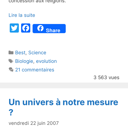
concession aux religions.
Lire la suite
T
F
Share
w
a
itt
c
Catégories
Best
er
,
Science
e
Étiquettes
Biologie
,
evolution
b
21 commentaires
o
3 563 vues
o
k
Un univers à notre mesure
?
vendredi 22 juin 2007