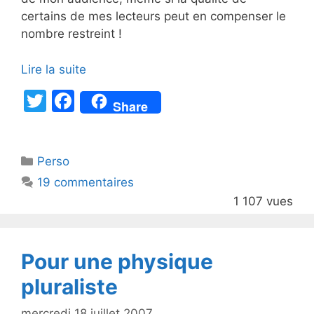
certains de mes lecteurs peut en compenser le
nombre restreint !
Lire la suite
T
F
Share
w
a
itt
c
Catégories
Perso
er
e
19 commentaires
b
1 107 vues
o
o
k
Pour une physique
pluraliste
mercredi 18 juillet 2007