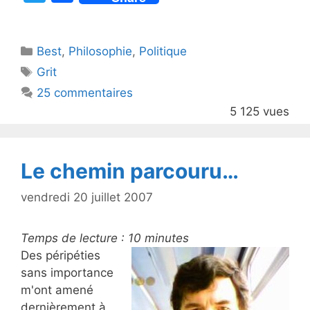
w
a
itt
c
Catégories
Best
er
,
Philosophie
e
,
Politique
Étiquettes
Grit
b
25 commentaires
o
5 125 vues
o
k
Le chemin parcouru…
vendredi 20 juillet 2007
Temps de lecture :
10
minutes
Des péripéties
sans importance
m'ont amené
dernièrement à