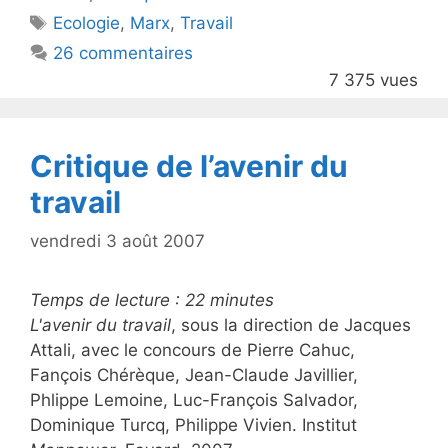
er
e
Étiquettes
Ecologie
,
Marx
,
Travail
b
26 commentaires
o
7 375 vues
o
k
Critique de l’avenir du
travail
vendredi 3 août 2007
Temps de lecture :
22
minutes
L'avenir du travail
, sous la direction de Jacques
Attali, avec le concours de Pierre Cahuc,
Fançois Chérèque, Jean-Claude Javillier,
Phlippe Lemoine, Luc-François Salvador,
Dominique Turcq, Philippe Vivien. Institut