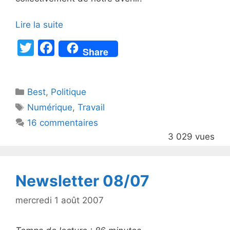
Lire la suite
T
F
Share
w
a
itt
c
Catégories
Best
er
,
Politique
e
Étiquettes
Numérique
,
Travail
b
16 commentaires
o
3 029 vues
o
k
Newsletter 08/07
mercredi 1 août 2007