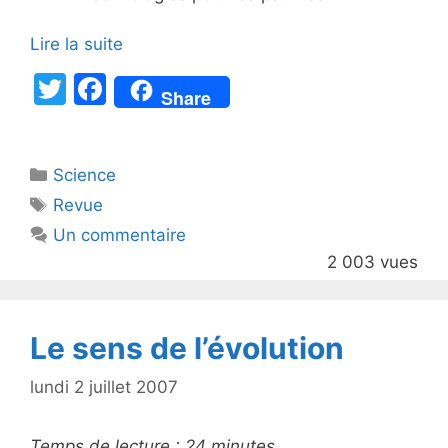
Lire la suite
T
F
Share
w
a
itt
c
Catégories
Science
er
e
Étiquettes
Revue
b
Un commentaire
o
2 003 vues
o
k
Le sens de l’évolution
lundi 2 juillet 2007
Temps de lecture :
24
minutes