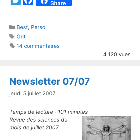
T
F
Share
w
a
itt
c
Catégories
Best
er
,
Perso
e
Étiquettes
Grit
b
14 commentaires
o
4 120 vues
o
k
Newsletter 07/07
jeudi 5 juillet 2007
Temps de lecture :
101
minutes
Revue des sciences du
mois de juillet 2007