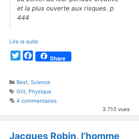
et la plus ouverte aux risques. p
444
Lire la suite
T
F
Share
w
a
itt
c
Catégories
Best
er
,
Science
e
Étiquettes
Grit
,
Physique
b
4 commentaires
o
3 713 vues
o
k
Jacques Robin, l’homme