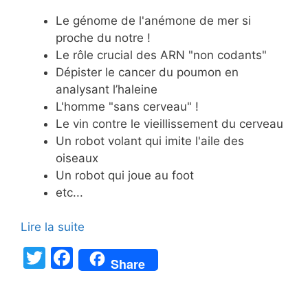
Le génome de l'anémone de mer si
proche du notre !
Le rôle crucial des ARN "non codants"
Dépister le cancer du poumon en
analysant l’haleine
L'homme "sans cerveau" !
Le vin contre le vieillissement du cerveau
Un robot volant qui imite l'aile des
oiseaux
Un robot qui joue au foot
etc...
Lire la suite
T
F
Share
w
a
itt
c