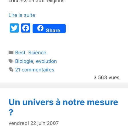
concession aux religions.
Lire la suite
T
F
Share
w
a
itt
c
Catégories
Best
er
,
Science
e
Étiquettes
Biologie
,
evolution
b
21 commentaires
o
3 563 vues
o
k
Un univers à notre mesure
?
vendredi 22 juin 2007