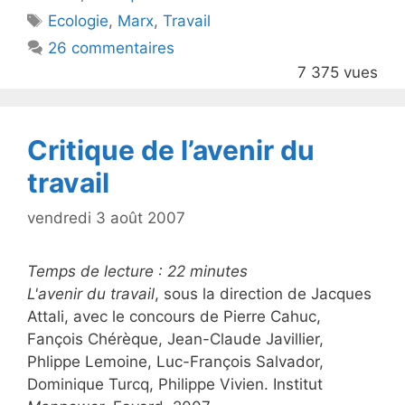
er
e
Étiquettes
Ecologie
,
Marx
,
Travail
b
26 commentaires
o
7 375 vues
o
k
Critique de l’avenir du
travail
vendredi 3 août 2007
Temps de lecture :
22
minutes
L'avenir du travail
, sous la direction de Jacques
Attali, avec le concours de Pierre Cahuc,
Fançois Chérèque, Jean-Claude Javillier,
Phlippe Lemoine, Luc-François Salvador,
Dominique Turcq, Philippe Vivien. Institut