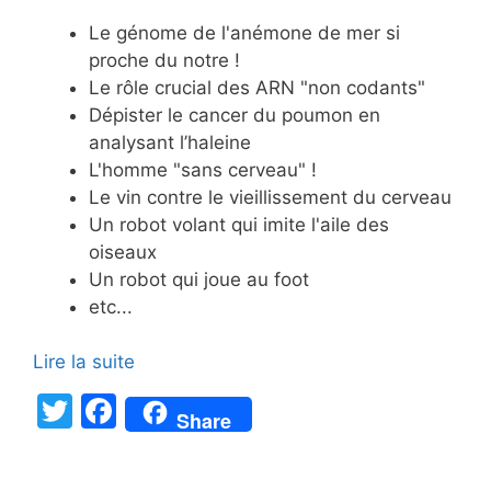
Le génome de l'anémone de mer si
proche du notre !
Le rôle crucial des ARN "non codants"
Dépister le cancer du poumon en
analysant l’haleine
L'homme "sans cerveau" !
Le vin contre le vieillissement du cerveau
Un robot volant qui imite l'aile des
oiseaux
Un robot qui joue au foot
etc...
Lire la suite
T
F
Share
w
a
itt
c