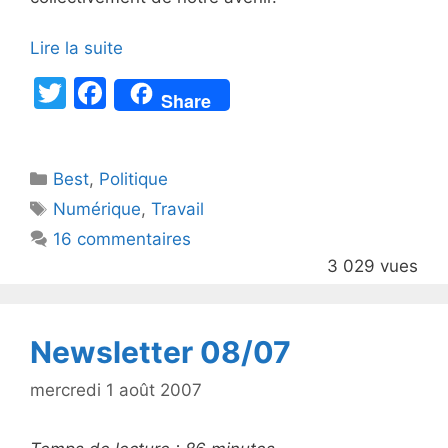
Lire la suite
T
F
Share
w
a
itt
c
Catégories
Best
er
,
Politique
e
Étiquettes
Numérique
,
Travail
b
16 commentaires
o
3 029 vues
o
k
Newsletter 08/07
mercredi 1 août 2007