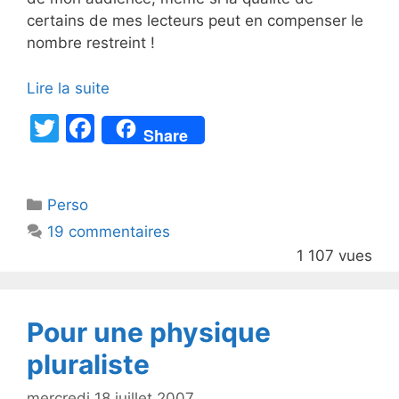
certains de mes lecteurs peut en compenser le
nombre restreint !
Lire la suite
T
F
Share
w
a
itt
c
Catégories
Perso
er
e
19 commentaires
b
1 107 vues
o
o
k
Pour une physique
pluraliste
mercredi 18 juillet 2007