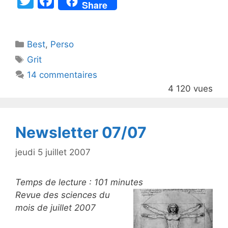
T
F
Share
w
a
itt
c
Catégories
Best
er
,
Perso
e
Étiquettes
Grit
b
14 commentaires
o
4 120 vues
o
k
Newsletter 07/07
jeudi 5 juillet 2007
Temps de lecture :
101
minutes
Revue des sciences du
mois de juillet 2007