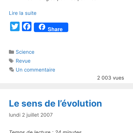
Lire la suite
T
F
Share
w
a
itt
c
Catégories
Science
er
e
Étiquettes
Revue
b
Un commentaire
o
2 003 vues
o
k
Le sens de l’évolution
lundi 2 juillet 2007
Temps de lecture :
24
minutes