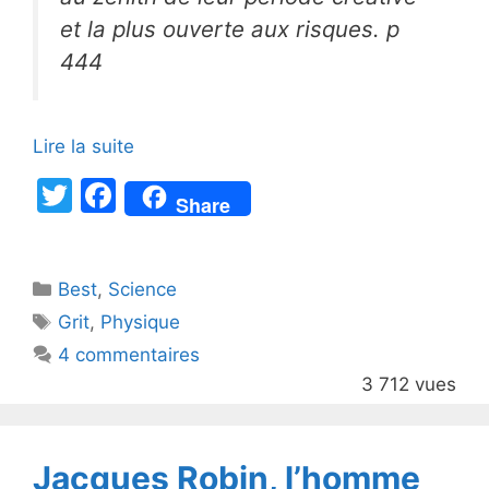
et la plus ouverte aux risques. p
444
Lire la suite
T
F
Share
w
a
itt
c
Catégories
Best
er
,
Science
e
Étiquettes
Grit
,
Physique
b
4 commentaires
o
3 712 vues
o
k
Jacques Robin, l’homme