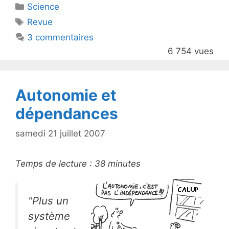
Catégories
Science
er
e
Étiquettes
Revue
b
3 commentaires
o
6 754 vues
o
k
Autonomie et
dépendances
samedi 21 juillet 2007
Temps de lecture :
38
minutes
"Plus un
système