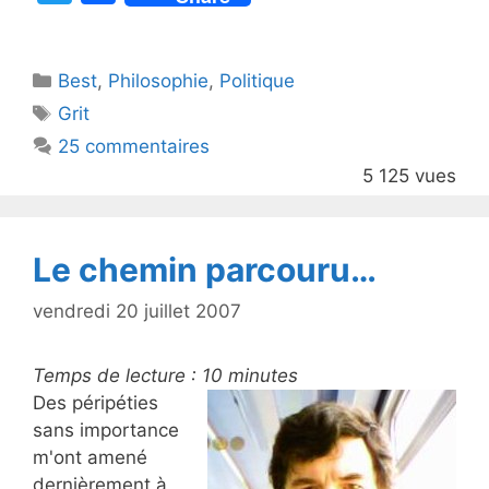
w
a
itt
c
Catégories
Best
er
,
Philosophie
e
,
Politique
Étiquettes
Grit
b
25 commentaires
o
5 125 vues
o
k
Le chemin parcouru…
vendredi 20 juillet 2007
Temps de lecture :
10
minutes
Des péripéties
sans importance
m'ont amené
dernièrement à