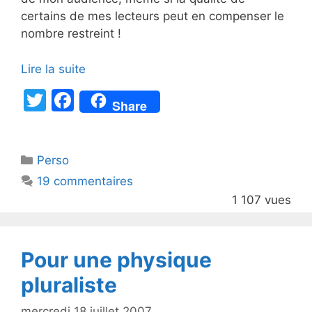
certains de mes lecteurs peut en compenser le
nombre restreint !
Lire la suite
T
F
Share
w
a
itt
c
Catégories
Perso
er
e
19 commentaires
b
1 107 vues
o
o
k
Pour une physique
pluraliste
mercredi 18 juillet 2007