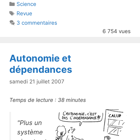
Catégories
Science
er
e
Étiquettes
Revue
b
3 commentaires
o
6 754 vues
o
k
Autonomie et
dépendances
samedi 21 juillet 2007
Temps de lecture :
38
minutes
"Plus un
système