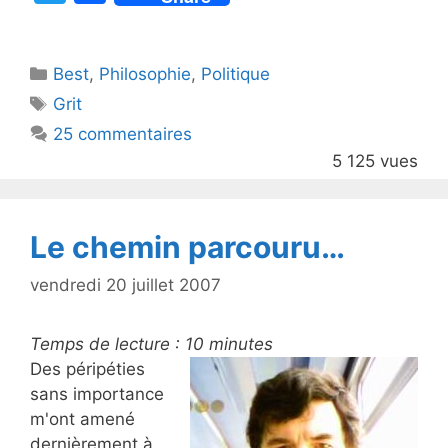
w
a
itt
c
Catégories
Best
er
,
Philosophie
e
,
Politique
Étiquettes
Grit
b
25 commentaires
o
5 125 vues
o
k
Le chemin parcouru…
vendredi 20 juillet 2007
Temps de lecture :
10
minutes
Des péripéties
sans importance
m'ont amené
dernièrement à