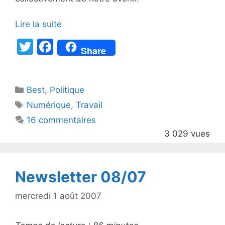
Lire la suite
T
F
Share
w
a
itt
c
Catégories
Best
er
,
Politique
e
Étiquettes
Numérique
,
Travail
b
16 commentaires
o
3 029 vues
o
k
Newsletter 08/07
mercredi 1 août 2007