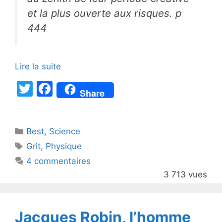
et la plus ouverte aux risques. p
444
Lire la suite
T
F
Share
w
a
itt
c
Catégories
Best
er
,
Science
e
Étiquettes
Grit
,
Physique
b
4 commentaires
o
3 713 vues
o
k
Jacques Robin, l’homme