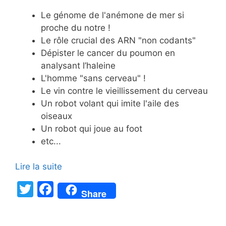
Le génome de l'anémone de mer si
proche du notre !
Le rôle crucial des ARN "non codants"
Dépister le cancer du poumon en
analysant l’haleine
L'homme "sans cerveau" !
Le vin contre le vieillissement du cerveau
Un robot volant qui imite l'aile des
oiseaux
Un robot qui joue au foot
etc...
Lire la suite
T
F
Share
w
a
itt
c