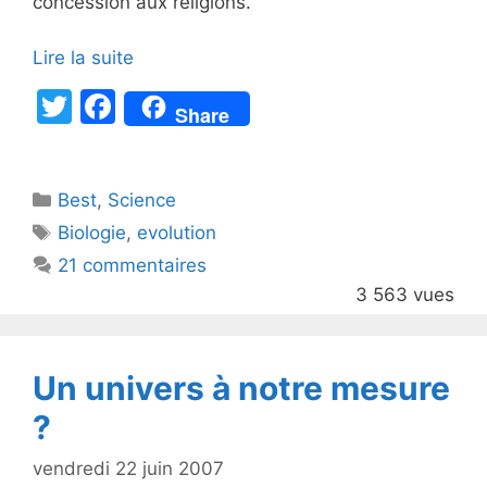
concession aux religions.
Lire la suite
T
F
Share
w
a
itt
c
Catégories
Best
er
,
Science
e
Étiquettes
Biologie
,
evolution
b
21 commentaires
o
3 563 vues
o
k
Un univers à notre mesure
?
vendredi 22 juin 2007