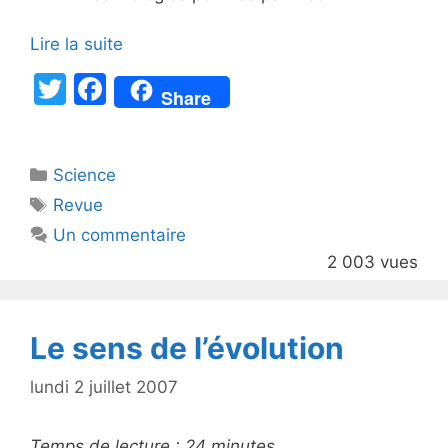
Lire la suite
T
F
Share
w
a
itt
c
Catégories
Science
er
e
Étiquettes
Revue
b
Un commentaire
o
2 003 vues
o
k
Le sens de l’évolution
lundi 2 juillet 2007
Temps de lecture :
24
minutes