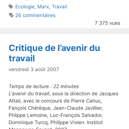
er
e
Étiquettes
Ecologie
,
Marx
,
Travail
b
26 commentaires
o
7 375 vues
o
k
Critique de l’avenir du
travail
vendredi 3 août 2007
Temps de lecture :
22
minutes
L'avenir du travail
, sous la direction de Jacques
Attali, avec le concours de Pierre Cahuc,
Fançois Chérèque, Jean-Claude Javillier,
Phlippe Lemoine, Luc-François Salvador,
Dominique Turcq, Philippe Vivien. Institut