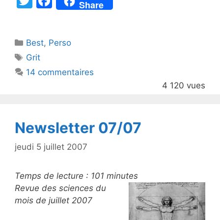
T
F
Share
w
a
itt
c
Catégories
Best
er
,
Perso
e
Étiquettes
Grit
b
14 commentaires
o
4 120 vues
o
k
Newsletter 07/07
jeudi 5 juillet 2007
Temps de lecture :
101
minutes
Revue des sciences du
mois de juillet 2007