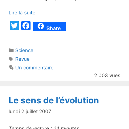
Lire la suite
T
F
Share
w
a
itt
c
Catégories
Science
er
e
Étiquettes
Revue
b
Un commentaire
o
2 003 vues
o
k
Le sens de l’évolution
lundi 2 juillet 2007
Temps de lecture :
24
minutes