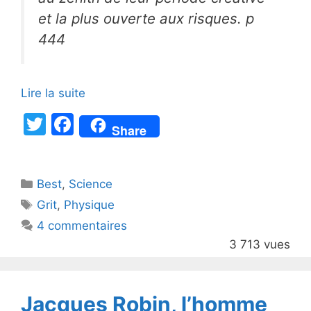
et la plus ouverte aux risques. p
444
Lire la suite
T
F
Share
w
a
itt
c
Catégories
Best
er
,
Science
e
Étiquettes
Grit
,
Physique
b
4 commentaires
o
3 713 vues
o
k
Jacques Robin, l’homme