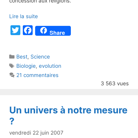
concession aux religions.
Lire la suite
T
F
Share
w
a
itt
c
Catégories
Best
er
,
Science
e
Étiquettes
Biologie
,
evolution
b
21 commentaires
o
3 563 vues
o
k
Un univers à notre mesure
?
vendredi 22 juin 2007