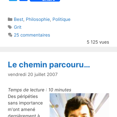
w
a
itt
c
Catégories
Best
er
,
Philosophie
e
,
Politique
Étiquettes
Grit
b
25 commentaires
o
5 125 vues
o
k
Le chemin parcouru…
vendredi 20 juillet 2007
Temps de lecture :
10
minutes
Des péripéties
sans importance
m'ont amené
dernièrement à