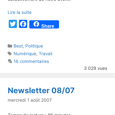
Lire la suite
T
F
Share
w
a
itt
c
Catégories
Best
er
,
Politique
e
Étiquettes
Numérique
,
Travail
b
16 commentaires
o
3 029 vues
o
k
Newsletter 08/07
mercredi 1 août 2007