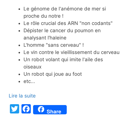
Le génome de l'anémone de mer si
proche du notre !
Le rôle crucial des ARN "non codants"
Dépister le cancer du poumon en
analysant l’haleine
L'homme "sans cerveau" !
Le vin contre le vieillissement du cerveau
Un robot volant qui imite l'aile des
oiseaux
Un robot qui joue au foot
etc...
Lire la suite
T
F
Share
w
a
itt
c