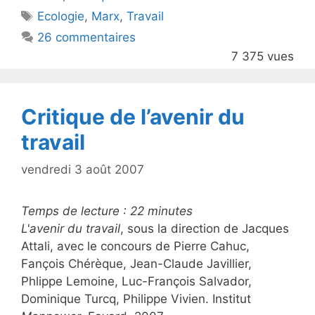
er
e
Étiquettes
Ecologie
,
Marx
,
Travail
b
26 commentaires
o
7 375 vues
o
k
Critique de l’avenir du
travail
vendredi 3 août 2007
Temps de lecture :
22
minutes
L'avenir du travail
, sous la direction de Jacques
Attali, avec le concours de Pierre Cahuc,
Fançois Chérèque, Jean-Claude Javillier,
Phlippe Lemoine, Luc-François Salvador,
Dominique Turcq, Philippe Vivien. Institut