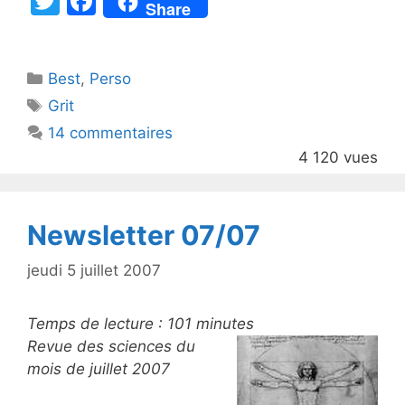
T
F
Share
w
a
itt
c
Catégories
Best
er
,
Perso
e
Étiquettes
Grit
b
14 commentaires
o
4 120 vues
o
k
Newsletter 07/07
jeudi 5 juillet 2007
Temps de lecture :
101
minutes
Revue des sciences du
mois de juillet 2007