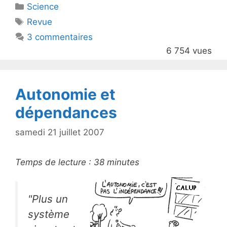
Catégories
Science
er
e
Étiquettes
Revue
b
3 commentaires
o
6 754 vues
o
k
Autonomie et
dépendances
samedi 21 juillet 2007
Temps de lecture :
38
minutes
"Plus un
système