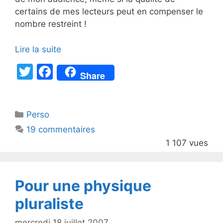
certains de mes lecteurs peut en compenser le
nombre restreint !
Lire la suite
T
F
Share
w
a
itt
c
Catégories
Perso
er
e
19 commentaires
b
1 107 vues
o
o
k
Pour une physique
pluraliste
mercredi 18 juillet 2007