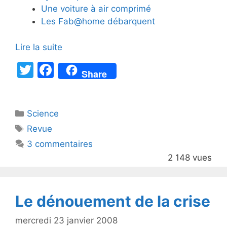
Une voiture à air comprimé
Les Fab@home débarquent
Lire la suite
T
F
Share
w
a
itt
c
Catégories
Science
er
e
Étiquettes
Revue
b
3 commentaires
o
2 148 vues
o
k
Le dénouement de la crise
mercredi 23 janvier 2008