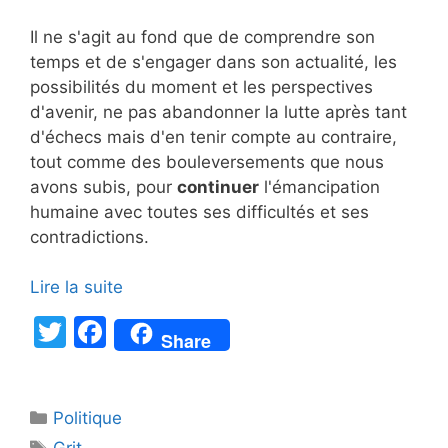
Il ne s'agit au fond que de comprendre son
temps et de s'engager dans son actualité, les
possibilités du moment et les perspectives
d'avenir, ne pas abandonner la lutte après tant
d'échecs mais d'en tenir compte au contraire,
tout comme des bouleversements que nous
avons subis, pour
continuer
l'émancipation
humaine avec toutes ses difficultés et ses
contradictions.
Lire la suite
T
F
Share
w
a
itt
c
Catégories
Politique
er
e
Étiquettes