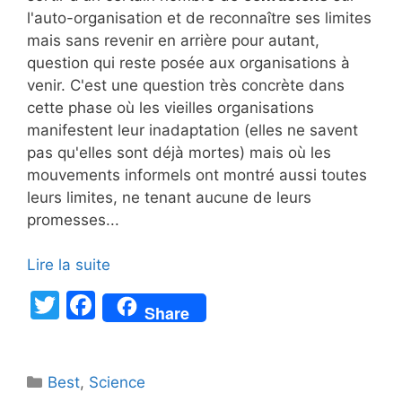
l'auto-organisation et de reconnaître ses limites
mais sans revenir en arrière pour autant,
question qui reste posée aux organisations à
venir. C'est une question très concrète dans
cette phase où les vieilles organisations
manifestent leur inadaptation (elles ne savent
pas qu'elles sont déjà mortes) mais où les
mouvements informels ont montré aussi toutes
leurs limites, ne tenant aucune de leurs
promesses...
Lire la suite
T
F
Share
w
a
itt
c
Catégories
Best
er
,
Science
e