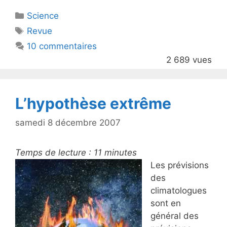
itt
c
Catégories
Science
er
e
Étiquettes
Revue
b
10 commentaires
o
2 689 vues
o
k
L’hypothèse extrême
samedi 8 décembre 2007
Temps de lecture :
11
minutes
Les prévisions
des
climatologues
sont en
général des