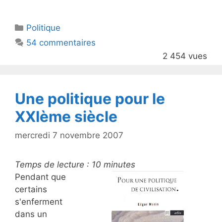
w
a
itt
c
Catégories
Politique
er
e
54 commentaires
b
2 454 vues
o
o
k
Une politique pour le
XXIème siècle
mercredi 7 novembre 2007
Temps de lecture :
10
minutes
Pendant que
certains
s'enferment
dans un