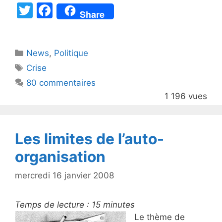
T
F
Share
w
a
itt
c
Catégories
News
er
,
e
Politique
Étiquettes
Crise
b
80 commentaires
o
1 196 vues
o
k
Les limites de l’auto-
organisation
mercredi 16 janvier 2008
Temps de lecture :
15
minutes
Le thème de