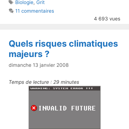
Étiquettes
Biologie
,
Grit
b
11 commentaires
o
4 693 vues
o
k
Quels risques climatiques
majeurs ?
dimanche 13 janvier 2008
Temps de lecture :
29
minutes