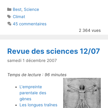
itt
c
Catégories
Best
er
,
Science
e
Étiquettes
Climat
b
45 commentaires
o
2 364 vues
o
k
Revue des sciences 12/07
samedi 1 décembre 2007
Temps de lecture :
96
minutes
L'empreinte
parentale des
gènes
Les longues traînes