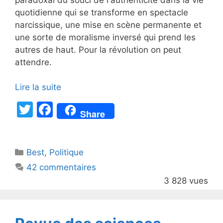
quotidienne qui se transforme en spectacle
narcissique, une mise en scène permanente et
une sorte de moralisme inversé qui prend les
autres de haut. Pour la révolution on peut
attendre.
Lire la suite
T
F
Share
w
a
itt
c
Catégories
Best
er
,
Politique
e
42 commentaires
b
3 828 vues
o
o
k