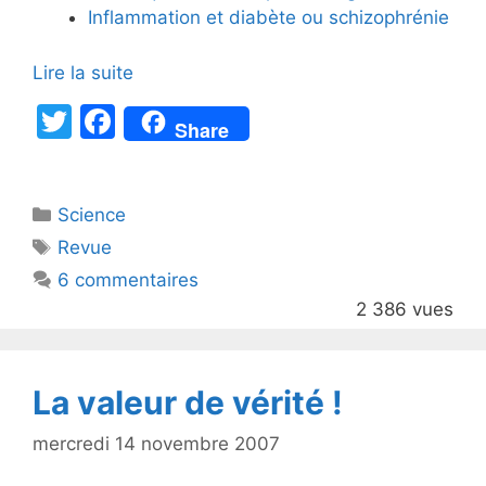
Inflammation et diabète ou schizophrénie
Lire la suite
T
F
Share
w
a
itt
c
Catégories
Science
er
e
Étiquettes
Revue
b
6 commentaires
o
2 386 vues
o
k
La valeur de vérité !
mercredi 14 novembre 2007