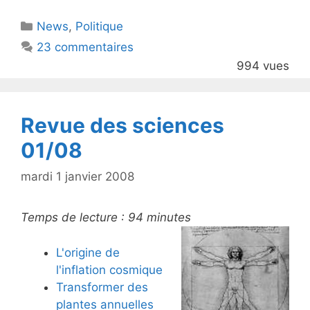
itt
c
Catégories
News
er
,
e
Politique
23 commentaires
b
994 vues
o
o
k
Revue des sciences
01/08
mardi 1 janvier 2008
Temps de lecture :
94
minutes
L'origine de
l'inflation cosmique
Transformer des
plantes annuelles