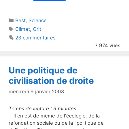
w
a
itt
c
Catégories
Best
er
,
Science
e
Étiquettes
Climat
,
Grit
b
23 commentaires
o
3 974 vues
o
k
Une politique de
civilisation de droite
mercredi 9 janvier 2008
Temps de lecture :
9
minutes
Il en est de même de l'écologie, de la
refondation sociale ou de la "politique de