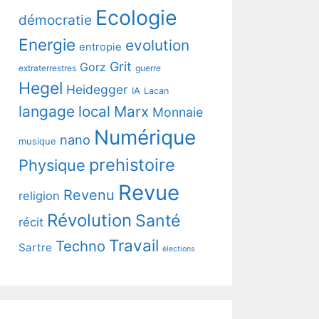
Ecologie
démocratie
Energie
evolution
entropie
Grit
Gorz
extraterrestres
guerre
Hegel
Heidegger
IA
Lacan
langage
local
Marx
Monnaie
Numérique
nano
musique
prehistoire
Physique
Revue
Revenu
religion
Révolution
Santé
récit
Travail
Techno
Sartre
élections