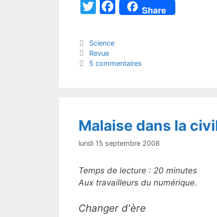
T
F
Share
w
a
itt
c
Catégories
Science
er
e
Étiquettes
Revue
b
5 commentaires
o
o
k
Malaise dans la civ
lundi 15 septembre 2008
Temps de lecture :
20
minutes
Aux travailleurs du numérique
.
Changer d'ère