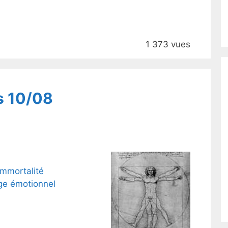
1 373 vues
s 10/08
immortalité
ge émotionnel