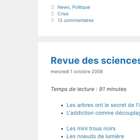
itt
c
Catégories
News
,
Politique
er
e
Étiquettes
Crise
b
12 commentaires
o
o
k
Revue des science
mercredi 1 octobre 2008
Temps de lecture :
91
minutes
Les arbres ont le secret de l'
L'addiction comme découpla
Les mini trous noirs
Les noeuds de lumière