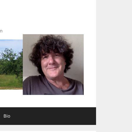
in
Bio