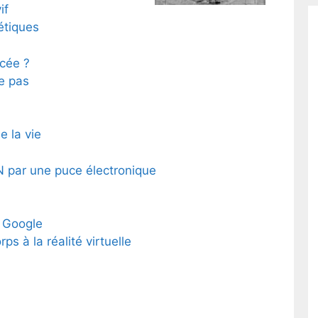
if
étiques
cée ?
e pas
e la vie
 par une puce électronique
r Google
s à la réalité virtuelle