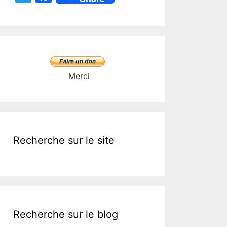
w
a
itt
c
er
e
b
o
Merci
o
k
Recherche sur le site
Recherche sur le blog