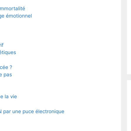
immortalité
ge émotionnel
if
étiques
cée ?
e pas
e la vie
 par une puce électronique