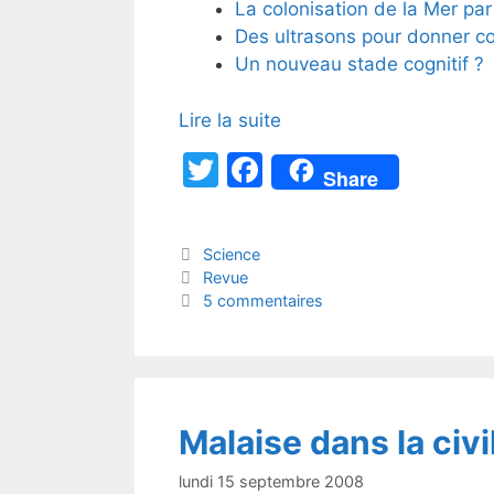
La colonisation de la Mer pa
Des ultrasons pour donner corp
Un nouveau stade cognitif ?
Lire la suite
T
F
Share
w
a
itt
c
Catégories
Science
er
e
Étiquettes
Revue
b
5 commentaires
o
o
k
Malaise dans la civ
lundi 15 septembre 2008