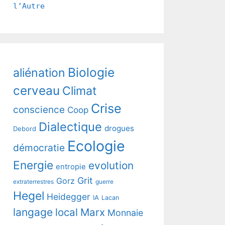
l’Autre
Biologie
aliénation
cerveau
Climat
Crise
conscience
Coop
Dialectique
drogues
Debord
Ecologie
démocratie
Energie
evolution
entropie
Grit
Gorz
extraterrestres
guerre
Hegel
Heidegger
IA
Lacan
langage
local
Marx
Monnaie