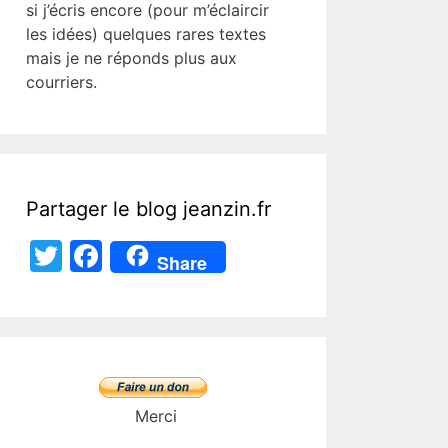
si j’écris encore (pour m’éclaircir
les idées) quelques rares textes
mais je ne réponds plus aux
courriers.
Partager le blog jeanzin.fr
T
F
Share
w
a
itt
c
er
e
b
o
Merci
o