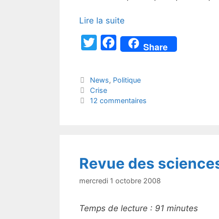
Lire la suite
T
F
Share
w
a
itt
c
Catégories
News
,
Politique
er
e
Étiquettes
Crise
b
12 commentaires
o
o
k
Revue des science
mercredi 1 octobre 2008
Temps de lecture :
91
minutes