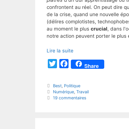
plâtres
d'un dur apprentissage où to
confrontent au réel. On peut dire q
de la crise, quand une nouvelle ép
(délires complotistes, technophobe
au moment le plus
crucial
, dans l'
notre action peuvent porter le plus e
Lire la suite
T
F
Share
w
a
itt
c
Catégories
Best
,
Politique
er
e
Étiquettes
Numérique
,
Travail
b
19 commentaires
o
o
k