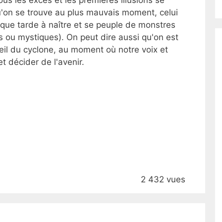
us les excès et les premières illusions se
u'on se trouve au plus mauvais moment, celui
oque tarde à naître et se peuple de monstres
s ou mystiques). On peut dire aussi qu'on est
oeil du cyclone, au moment où notre voix et
t décider de l'avenir.
2 432 vues