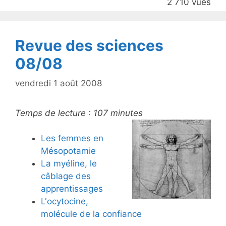
2 710 vues
o
k
Revue des sciences
08/08
vendredi 1 août 2008
Temps de lecture :
107
minutes
Les femmes en
Mésopotamie
La myéline, le
câblage des
apprentissages
L'ocytocine,
molécule de la confiance