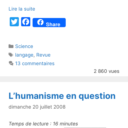
Lire la suite
T
F
Share
w
a
itt
c
Catégories
Science
er
e
Étiquettes
langage
,
Revue
b
13 commentaires
o
2 860 vues
o
k
L’humanisme en question
dimanche 20 juillet 2008
Temps de lecture :
16
minutes