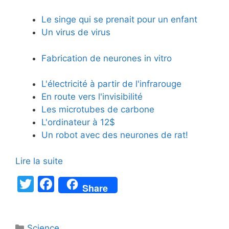
Le singe qui se prenait pour un enfant
Un virus de virus
Fabrication de neurones in vitro
L'électricité à partir de l'infrarouge
En route vers l'invisibilité
Les microtubes de carbone
L'ordinateur à 12$
Un robot avec des neurones de rat!
Lire la suite
T
F
Share
w
a
itt
c
Catégories
Science