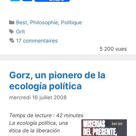
w
a
itt
c
Catégories
Best
er
,
Philosophie
e
,
Politique
Étiquettes
Grit
b
17 commentaires
o
5 200 vues
o
k
Gorz, un pionero de la
ecología política
mercredi 16 juillet 2008
Temps de lecture :
42
minutes
La ecología política, una
ética de la liberación