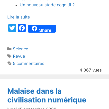
Un nouveau stade cognitif ?
Lire la suite
T
F
Share
w
a
itt
c
Catégories
Science
er
e
Étiquettes
Revue
b
5 commentaires
o
4 067 vues
o
k
Malaise dans la
civilisation numérique