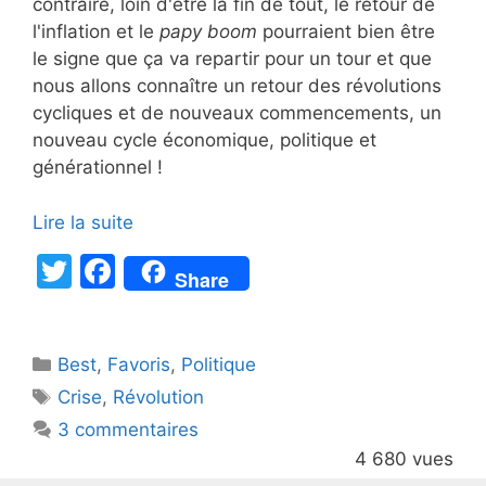
contraire, loin d'être la fin de tout, le retour de
l'inflation et le
papy boom
pourraient bien être
le signe que ça va repartir pour un tour et que
nous allons connaître un retour des révolutions
cycliques et de nouveaux commencements, un
nouveau cycle économique, politique et
générationnel !
Lire la suite
T
F
Share
w
a
itt
c
Catégories
Best
er
,
Favoris
e
,
Politique
Étiquettes
Crise
,
Révolution
b
3 commentaires
o
4 680 vues
o