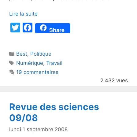
Lire la suite
T
F
Share
w
a
itt
c
Catégories
Best
er
,
Politique
e
Étiquettes
Numérique
,
Travail
b
19 commentaires
o
2 432 vues
o
k
Revue des sciences
09/08
lundi 1 septembre 2008