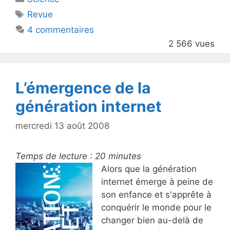
er
e
Étiquettes
Revue
b
4 commentaires
o
2 566 vues
o
k
L’émergence de la
génération internet
mercredi 13 août 2008
Temps de lecture :
20
minutes
Alors que la génération
internet émerge à peine de
son enfance et s'apprête à
conquérir le monde pour le
changer bien au-delà de