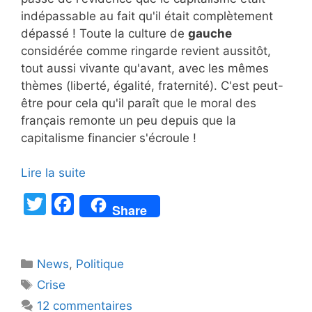
indépassable au fait qu'il était complètement
dépassé ! Toute la culture de
gauche
considérée comme ringarde revient aussitôt,
tout aussi vivante qu'avant, avec les mêmes
thèmes (liberté, égalité, fraternité). C'est peut-
être pour cela qu'il paraît que le moral des
français remonte un peu depuis que la
capitalisme financier s'écroule !
Lire la suite
T
F
Share
w
a
itt
c
Catégories
News
er
,
e
Politique
Étiquettes
Crise
b
12 commentaires