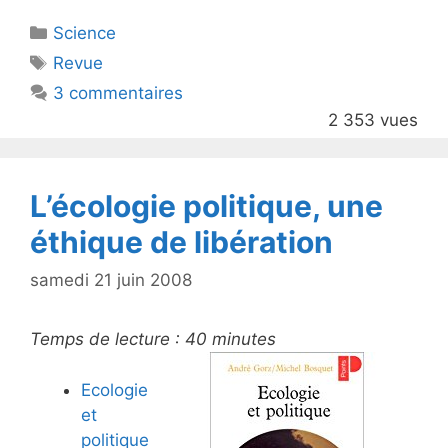
itt
c
Catégories
Science
er
e
Étiquettes
Revue
b
3 commentaires
o
2 353 vues
o
k
L’écologie politique, une
éthique de libération
samedi 21 juin 2008
Temps de lecture :
40
minutes
Ecologie
et
politique