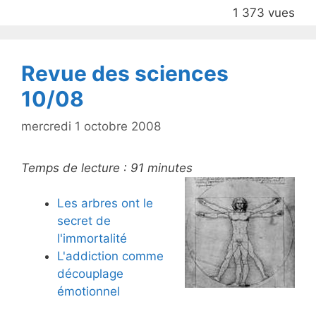
o
1 373 vues
o
k
Revue des sciences
10/08
mercredi 1 octobre 2008
Temps de lecture :
91
minutes
Les arbres ont le
secret de
l'immortalité
L'addiction comme
découplage
émotionnel