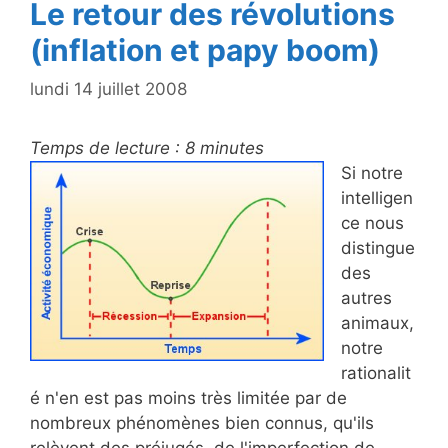
Le retour des révolutions
(inflation et papy boom)
lundi 14 juillet 2008
Temps de lecture :
8
minutes
Si notre
intelligen
ce nous
distingue
des
autres
animaux,
notre
rationalit
é n'en est pas moins très limitée par de
nombreux phénomènes bien connus, qu'ils
relèvent des préjugés, de l'imperfection de