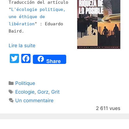
Traducción del artículo
"
L'écologie politique,
une éthique de
libération
" : Eduardo
Baird.
Lire la suite
T
F
Share
w
a
itt
c
Catégories
Politique
er
e
Étiquettes
Ecologie
,
Gorz
,
Grit
b
Un commentaire
o
2 611 vues
o
k