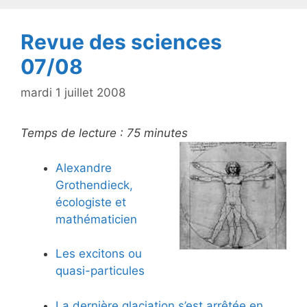
k
Revue des sciences
07/08
mardi 1 juillet 2008
Temps de lecture :
75
minutes
Alexandre
Grothendieck,
écologiste et
mathématicien
Les excitons ou
quasi-particules
La dernière glaciation s’est arrêtée en