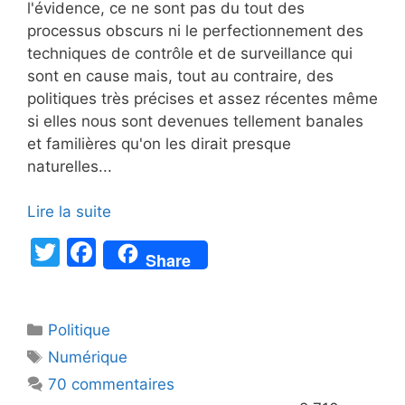
l'évidence, ce ne sont pas du tout des
processus obscurs ni le perfectionnement des
techniques de contrôle et de surveillance qui
sont en cause mais, tout au contraire, des
politiques très précises et assez récentes même
si elles nous sont devenues tellement banales
et familières qu'on les dirait presque
naturelles...
Lire la suite
T
F
Share
w
a
itt
c
Catégories
Politique
er
e
Étiquettes
Numérique
b
70 commentaires
o