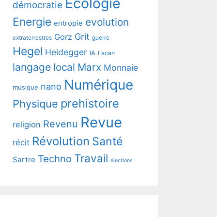
Ecologie
démocratie
Energie
evolution
entropie
Grit
Gorz
extraterrestres
guerre
Hegel
Heidegger
IA
Lacan
langage
local
Marx
Monnaie
Numérique
nano
musique
prehistoire
Physique
Revue
Revenu
religion
Révolution
Santé
récit
Travail
Techno
Sartre
élections