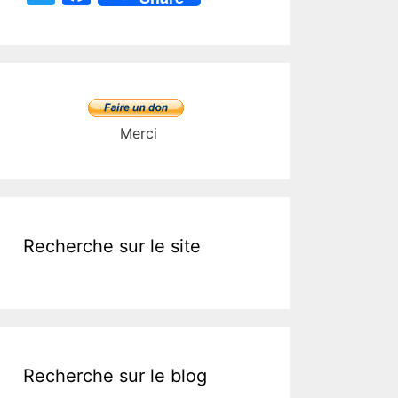
w
a
itt
c
er
e
b
o
Merci
o
k
Recherche sur le site
Recherche sur le blog