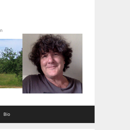
in
Bio