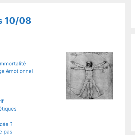
s 10/08
immortalité
ge émotionnel
if
étiques
cée ?
e pas