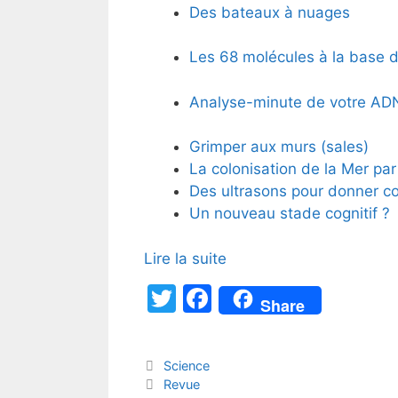
Des bateaux à nuages
Les 68 molécules à la base d
Analyse-minute de votre ADN
Grimper aux murs (sales)
La colonisation de la Mer pa
Des ultrasons pour donner corp
Un nouveau stade cognitif ?
Lire la suite
T
F
Share
w
a
itt
c
Catégories
Science
er
e
Étiquettes
Revue