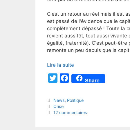
C'est un retour au réel mais il est
est passé de l'évidence que le capit
complètement dépassé ! Toute la c
revient aussitôt, tout aussi vivant
égalité, fraternité). C'est peut-être
remonte un peu depuis que la capita
Lire la suite
T
F
Share
w
a
itt
c
Catégories
News
,
Politique
er
e
Étiquettes
Crise
b
12 commentaires
o