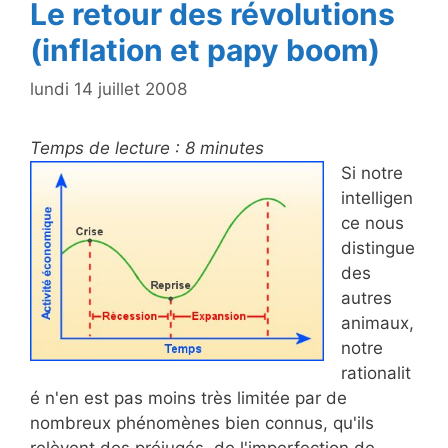
Le retour des révolutions
(inflation et papy boom)
lundi 14 juillet 2008
Temps de lecture :
8
minutes
Si notre
intelligen
ce nous
distingue
des
autres
animaux,
notre
rationalit
é n'en est pas moins très limitée par de
nombreux phénomènes bien connus, qu'ils
relèvent des préjugés, de l'imperfection de