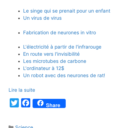
Le singe qui se prenait pour un enfant
Un virus de virus
Fabrication de neurones in vitro
L'électricité à partir de l'infrarouge
En route vers l'invisibilité
Les microtubes de carbone
L'ordinateur à 12$
Un robot avec des neurones de rat!
Lire la suite
T
F
Share
w
a
itt
c
Catégories
Science