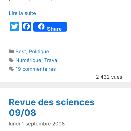
Lire la suite
T
F
Share
w
a
itt
c
Catégories
Best
er
,
Politique
e
Étiquettes
Numérique
,
Travail
b
19 commentaires
o
2 432 vues
o
k
Revue des sciences
09/08
lundi 1 septembre 2008