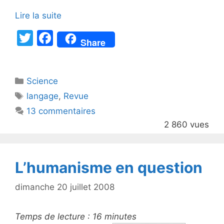
Lire la suite
T
F
Share
w
a
itt
c
Catégories
Science
er
e
Étiquettes
langage
,
Revue
b
13 commentaires
o
2 860 vues
o
k
L’humanisme en question
dimanche 20 juillet 2008
Temps de lecture :
16
minutes