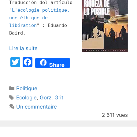
Traducción del artículo
"
L'écologie politique,
une éthique de
libération
" : Eduardo
Baird.
Lire la suite
T
F
Share
w
a
itt
c
Catégories
Politique
er
e
Étiquettes
Ecologie
,
Gorz
,
Grit
b
Un commentaire
o
2 611 vues
o
k