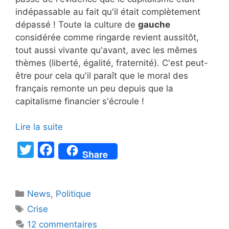
indépassable au fait qu'il était complètement
dépassé ! Toute la culture de
gauche
considérée comme ringarde revient aussitôt,
tout aussi vivante qu'avant, avec les mêmes
thèmes (liberté, égalité, fraternité). C'est peut-
être pour cela qu'il paraît que le moral des
français remonte un peu depuis que la
capitalisme financier s'écroule !
Lire la suite
T
F
Share
w
a
itt
c
Catégories
News
er
,
e
Politique
Étiquettes
Crise
b
12 commentaires