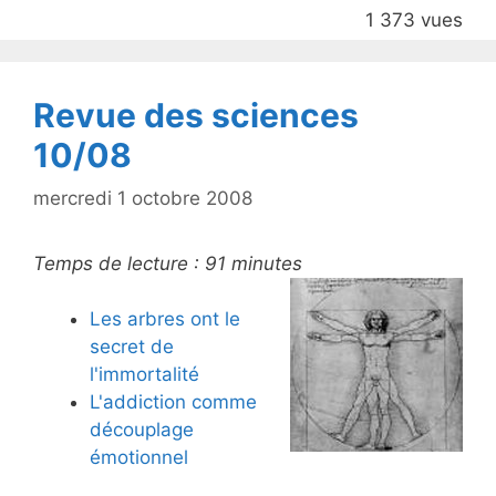
o
1 373 vues
o
k
Revue des sciences
10/08
mercredi 1 octobre 2008
Temps de lecture :
91
minutes
Les arbres ont le
secret de
l'immortalité
L'addiction comme
découplage
émotionnel