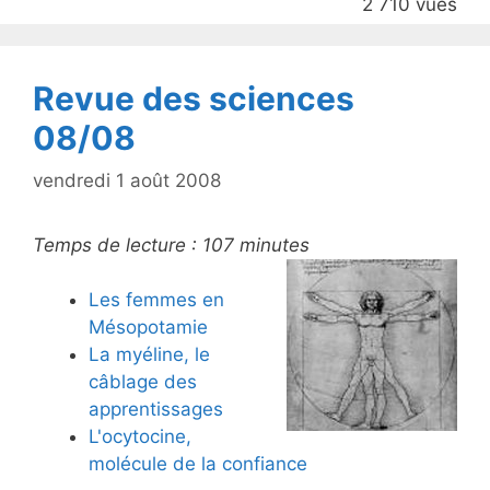
2 710 vues
o
k
Revue des sciences
08/08
vendredi 1 août 2008
Temps de lecture :
107
minutes
Les femmes en
Mésopotamie
La myéline, le
câblage des
apprentissages
L'ocytocine,
molécule de la confiance