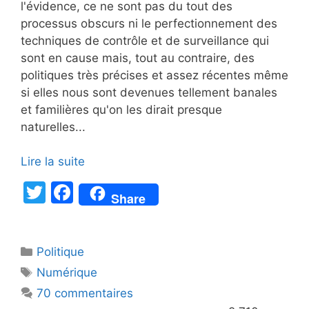
l'évidence, ce ne sont pas du tout des
processus obscurs ni le perfectionnement des
techniques de contrôle et de surveillance qui
sont en cause mais, tout au contraire, des
politiques très précises et assez récentes même
si elles nous sont devenues tellement banales
et familières qu'on les dirait presque
naturelles...
Lire la suite
T
F
Share
w
a
itt
c
Catégories
Politique
er
e
Étiquettes
Numérique
b
70 commentaires
o