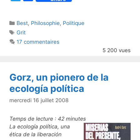
w
a
itt
c
Catégories
Best
er
,
Philosophie
e
,
Politique
Étiquettes
Grit
b
17 commentaires
o
5 200 vues
o
k
Gorz, un pionero de la
ecología política
mercredi 16 juillet 2008
Temps de lecture :
42
minutes
La ecología política, una
ética de la liberación