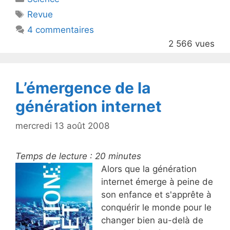
er
e
Étiquettes
Revue
b
4 commentaires
o
2 566 vues
o
k
L’émergence de la
génération internet
mercredi 13 août 2008
Temps de lecture :
20
minutes
Alors que la génération
internet émerge à peine de
son enfance et s'apprête à
conquérir le monde pour le
changer bien au-delà de