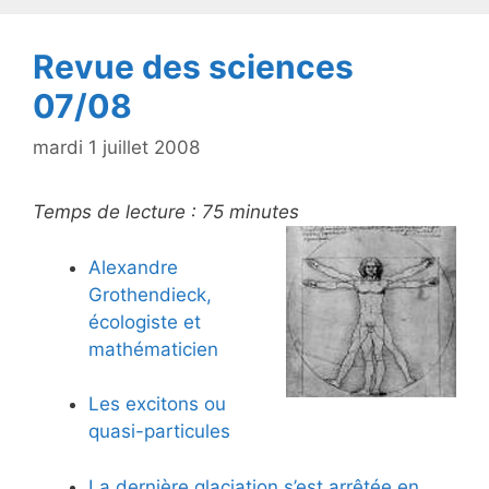
k
Revue des sciences
07/08
mardi 1 juillet 2008
Temps de lecture :
75
minutes
Alexandre
Grothendieck,
écologiste et
mathématicien
Les excitons ou
quasi-particules
La dernière glaciation s’est arrêtée en