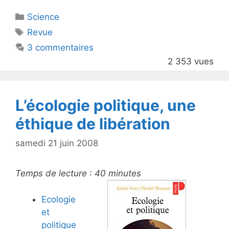
itt
c
Catégories
Science
er
e
Étiquettes
Revue
b
3 commentaires
o
2 353 vues
o
k
L’écologie politique, une
éthique de libération
samedi 21 juin 2008
Temps de lecture :
40
minutes
Ecologie
et
politique