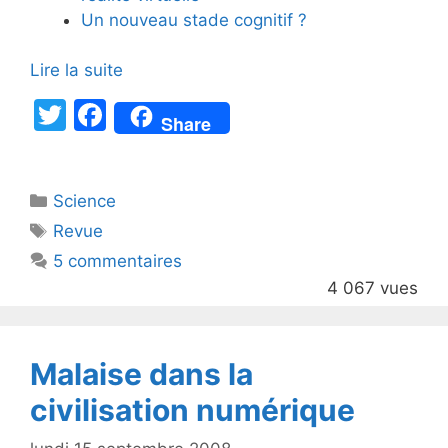
Un nouveau stade cognitif ?
Lire la suite
T
F
Share
w
a
itt
c
Catégories
Science
er
e
Étiquettes
Revue
b
5 commentaires
o
4 067 vues
o
k
Malaise dans la
civilisation numérique