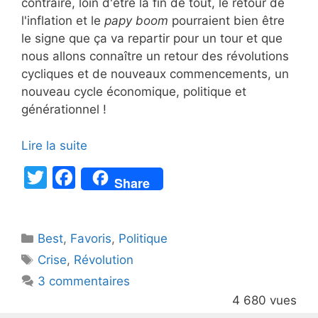
contraire, loin d'être la fin de tout, le retour de
l'inflation et le
papy boom
pourraient bien être
le signe que ça va repartir pour un tour et que
nous allons connaître un retour des révolutions
cycliques et de nouveaux commencements, un
nouveau cycle économique, politique et
générationnel !
Lire la suite
T
F
Share
w
a
itt
c
Catégories
Best
er
,
Favoris
e
,
Politique
Étiquettes
Crise
,
Révolution
b
3 commentaires
o
4 680 vues
o