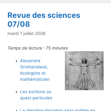
k
Revue des sciences
07/08
mardi 1 juillet 2008
Temps de lecture :
75
minutes
Alexandre
Grothendieck,
écologiste et
mathématicien
Les excitons ou
quasi-particules
La dernière glaciation s’est arrêtée en