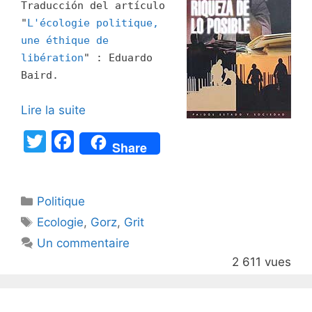
Traducción del artículo
"
L'écologie politique,
une éthique de
libération
" : Eduardo
Baird.
Lire la suite
T
F
Share
w
a
itt
c
Catégories
Politique
er
e
Étiquettes
Ecologie
,
Gorz
,
Grit
b
Un commentaire
o
2 611 vues
o
k