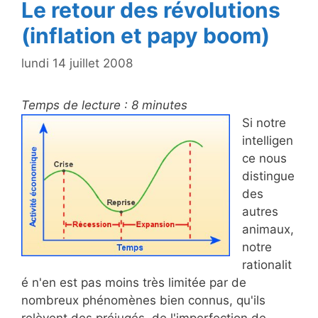
Le retour des révolutions
(inflation et papy boom)
lundi 14 juillet 2008
Temps de lecture :
8
minutes
Si notre
intelligen
ce nous
distingue
des
autres
animaux,
notre
rationalit
é n'en est pas moins très limitée par de
nombreux phénomènes bien connus, qu'ils
relèvent des préjugés, de l'imperfection de