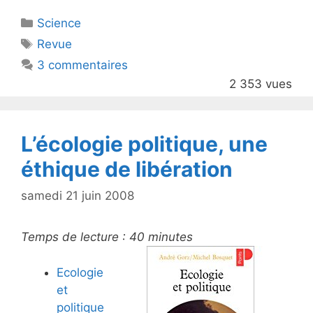
itt
c
Catégories
Science
er
e
Étiquettes
Revue
b
3 commentaires
o
2 353 vues
o
k
L’écologie politique, une
éthique de libération
samedi 21 juin 2008
Temps de lecture :
40
minutes
Ecologie
et
politique