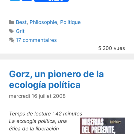
w
a
itt
c
Catégories
Best
er
,
Philosophie
e
,
Politique
Étiquettes
Grit
b
17 commentaires
o
5 200 vues
o
k
Gorz, un pionero de la
ecología política
mercredi 16 juillet 2008
Temps de lecture :
42
minutes
La ecología política, una
ética de la liberación