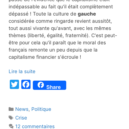
indépassable au fait qu'il était complètement
dépassé ! Toute la culture de
gauche
considérée comme ringarde revient aussitôt,
tout aussi vivante qu'avant, avec les mêmes
thèmes (liberté, égalité, fraternité). C'est peut-
être pour cela qu'il paraît que le moral des
français remonte un peu depuis que la
capitalisme financier s'écroule !
Lire la suite
T
F
Share
w
a
itt
c
Catégories
News
er
,
e
Politique
Étiquettes
Crise
b
12 commentaires