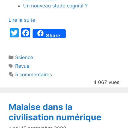
Un nouveau stade cognitif ?
Lire la suite
T
F
Share
w
a
itt
c
Catégories
Science
er
e
Étiquettes
Revue
b
5 commentaires
o
4 067 vues
o
k
Malaise dans la
civilisation numérique