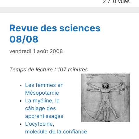
2 710 vues
o
k
Revue des sciences
08/08
vendredi 1 août 2008
Temps de lecture :
107
minutes
Les femmes en
Mésopotamie
La myéline, le
câblage des
apprentissages
L'ocytocine,
molécule de la confiance