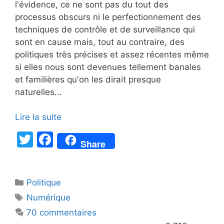
l'évidence, ce ne sont pas du tout des
processus obscurs ni le perfectionnement des
techniques de contrôle et de surveillance qui
sont en cause mais, tout au contraire, des
politiques très précises et assez récentes même
si elles nous sont devenues tellement banales
et familières qu'on les dirait presque
naturelles...
Lire la suite
T
F
Share
w
a
itt
c
Catégories
Politique
er
e
Étiquettes
Numérique
b
70 commentaires
o