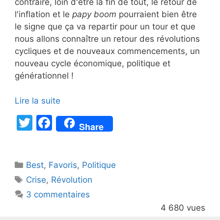
contraire, loin d'être la fin de tout, le retour de
l'inflation et le
papy boom
pourraient bien être
le signe que ça va repartir pour un tour et que
nous allons connaître un retour des révolutions
cycliques et de nouveaux commencements, un
nouveau cycle économique, politique et
générationnel !
Lire la suite
T
F
Share
w
a
itt
c
Catégories
Best
er
,
Favoris
e
,
Politique
Étiquettes
Crise
,
Révolution
b
3 commentaires
o
4 680 vues
o