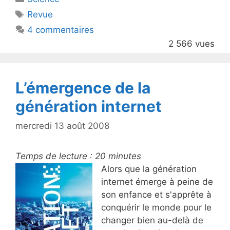
er
e
Étiquettes
Revue
b
4 commentaires
o
2 566 vues
o
k
L’émergence de la
génération internet
mercredi 13 août 2008
Temps de lecture :
20
minutes
Alors que la génération
internet émerge à peine de
son enfance et s'apprête à
conquérir le monde pour le
changer bien au-delà de