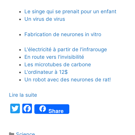
Le singe qui se prenait pour un enfant
Un virus de virus
Fabrication de neurones in vitro
L'électricité à partir de l'infrarouge
En route vers l'invisibilité
Les microtubes de carbone
L'ordinateur à 12$
Un robot avec des neurones de rat!
Lire la suite
T
F
Share
w
a
itt
c
Catégories
Science