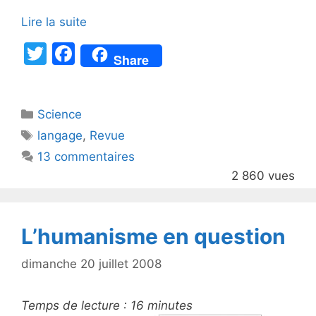
Lire la suite
T
F
Share
w
a
itt
c
Catégories
Science
er
e
Étiquettes
langage
,
Revue
b
13 commentaires
o
2 860 vues
o
k
L’humanisme en question
dimanche 20 juillet 2008
Temps de lecture :
16
minutes