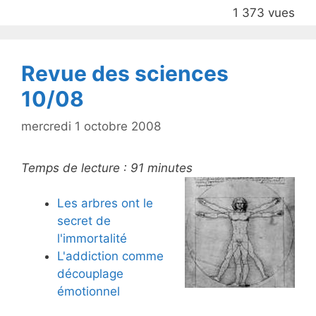
o
1 373 vues
o
k
Revue des sciences
10/08
mercredi 1 octobre 2008
Temps de lecture :
91
minutes
Les arbres ont le
secret de
l'immortalité
L'addiction comme
découplage
émotionnel