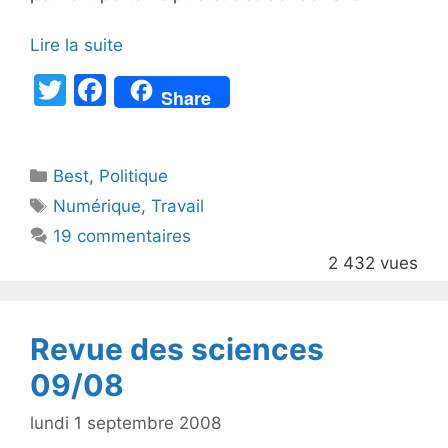
Lire la suite
T
F
Share
w
a
itt
c
Catégories
Best
er
,
Politique
e
Étiquettes
Numérique
,
Travail
b
19 commentaires
o
2 432 vues
o
k
Revue des sciences
09/08
lundi 1 septembre 2008